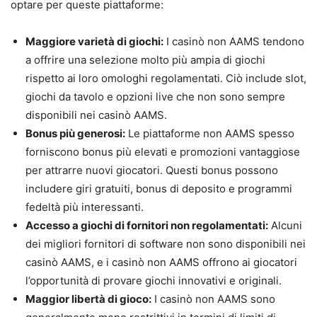
optare per queste piattaforme:
Maggiore varietà di giochi:
I casinò non AAMS tendono
a offrire una selezione molto più ampia di giochi
rispetto ai loro omologhi regolamentati. Ciò include slot,
giochi da tavolo e opzioni live che non sono sempre
disponibili nei casinò AAMS.
Bonus più generosi:
Le piattaforme non AAMS spesso
forniscono bonus più elevati e promozioni vantaggiose
per attrarre nuovi giocatori. Questi bonus possono
includere giri gratuiti, bonus di deposito e programmi
fedeltà più interessanti.
Accesso a giochi di fornitori non regolamentati:
Alcuni
dei migliori fornitori di software non sono disponibili nei
casinò AAMS, e i casinò non AAMS offrono ai giocatori
l’opportunità di provare giochi innovativi e originali.
Maggior libertà di gioco:
I casinò non AAMS sono