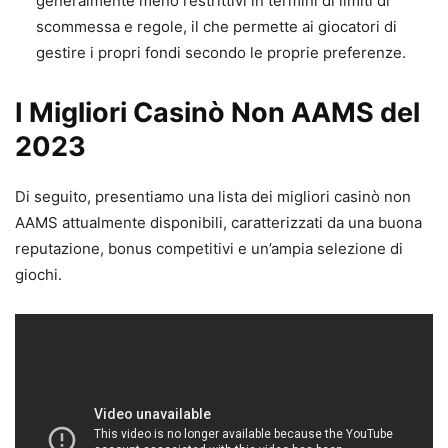
generalmente meno restrittivi in termini di limiti di
scommessa e regole, il che permette ai giocatori di
gestire i propri fondi secondo le proprie preferenze.
I Migliori Casinò Non AAMS del
2023
Di seguito, presentiamo una lista dei migliori casinò non
AAMS attualmente disponibili, caratterizzati da una buona
reputazione, bonus competitivi e un’ampia selezione di
giochi.