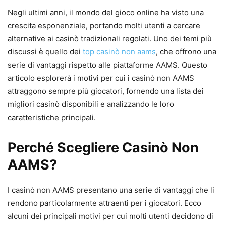
Negli ultimi anni, il mondo del gioco online ha visto una
crescita esponenziale, portando molti utenti a cercare
alternative ai casinò tradizionali regolati. Uno dei temi più
discussi è quello dei
top casinò non aams
, che offrono una
serie di vantaggi rispetto alle piattaforme AAMS. Questo
articolo esplorerà i motivi per cui i casinò non AAMS
attraggono sempre più giocatori, fornendo una lista dei
migliori casinò disponibili e analizzando le loro
caratteristiche principali.
Perché Scegliere Casinò Non
AAMS?
I casinò non AAMS presentano una serie di vantaggi che li
rendono particolarmente attraenti per i giocatori. Ecco
alcuni dei principali motivi per cui molti utenti decidono di