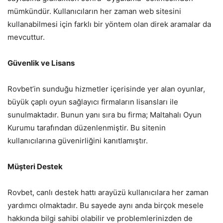
mümkündür. Kullanıcıların her zaman web sitesini
kullanabilmesi için farklı bir yöntem olan direk aramalar da
mevcuttur.
Güvenlik ve Lisans
Rovbet’in sunduğu hizmetler içerisinde yer alan oyunlar,
büyük çaplı oyun sağlayıcı firmaların lisansları ile
sunulmaktadır. Bunun yanı sıra bu firma; Maltahalı Oyun
Kurumu tarafından düzenlenmiştir. Bu sitenin
kullanıcılarına güvenirliğini kanıtlamıştır.
Müşteri Destek
Rovbet, canlı destek hattı arayüzü kullanıcılara her zaman
yardımcı olmaktadır. Bu sayede aynı anda birçok mesele
hakkında bilgi sahibi olabilir ve problemlerinizden de