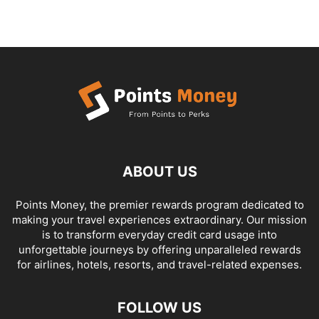
ABOUT US
Points Money, the premier rewards program dedicated to
making your travel experiences extraordinary. Our mission
is to transform everyday credit card usage into
unforgettable journeys by offering unparalleled rewards
for airlines, hotels, resorts, and travel-related expenses.
FOLLOW US