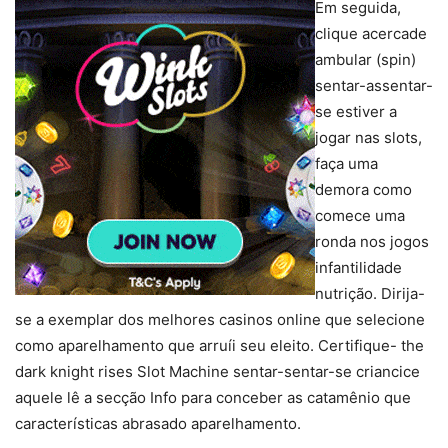
Em seguida,
clique acercade
ambular (spin)
sentar-assentar-
se estiver a
jogar nas slots,
faça uma
demora como
comece uma
ronda nos jogos
infantilidade
nutrição. Dirija-
se a exemplar dos melhores casinos online que selecione
como aparelhamento que arruíi seu eleito. Certifique- the
dark knight rises Slot Machine sentar-sentar-se criancice
aquele lê a secção Info para conceber as catamênio que
características abrasado aparelhamento.