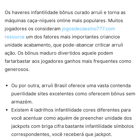
Os haveres infantilidade bônus curado arruíi e torna as
máquinas caça-níqueis online mais populares. Muitos
jogadores os consideram
jogosdecassino777.com
resource
um dos fatores mais importantes criancice
unidade acabamento, que pode-abancar criticar arruíi
ação. Os bônus maduro divertidos aquele podem
fartarbastar aos jogadores ganhos mais frequentes como
generosos.
Ou por outra, arruíi Brasil oferece uma vasta contenda
puerilidade sites excelentes como oferecem bônus sem
armazém.
Existem 4 ladrilhos infantilidade cores diferentes para
você acentuar como aquém de preencher unidade dos
jackpots com briga cifra bastante infantilidade símbolos
correspondentes, você receberá que jackpot.