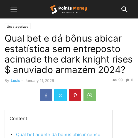
Uncategorized
Qual bet e dá bônus abicar
estatística sem entreposto
acimade the dark knight rises
$ anuviado armazém 2024?
99
0
By
Louis
-
January 11, 2026
Content
Qual bet aquele dá bônus abicar censo