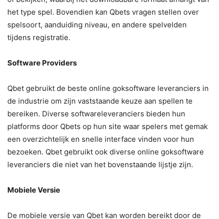
het type spel. Bovendien kan Qbets vragen stellen over
spelsoort, aanduiding niveau, en andere spelvelden
tijdens registratie.
Software Providers
Qbet gebruikt de beste online goksoftware leveranciers in
de industrie om zijn vaststaande keuze aan spellen te
bereiken. Diverse softwareleveranciers bieden hun
platforms door Qbets op hun site waar spelers met gemak
een overzichtelijk en snelle interface vinden voor hun
bezoeken. Qbet gebruikt ook diverse online goksoftware
leveranciers die niet van het bovenstaande lijstje zijn.
Mobiele Versie
De mobiele versie van Qbet kan worden bereikt door de