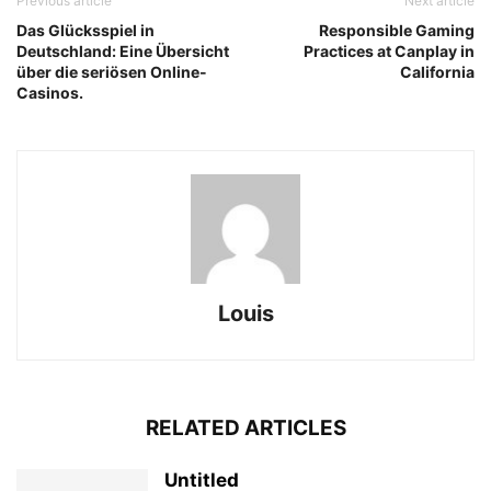
Previous article
Next article
Das Glücksspiel in
Responsible Gaming
Deutschland: Eine Übersicht
Practices at Canplay in
über die seriösen Online-
California
Casinos.
Louis
RELATED ARTICLES
Untitled