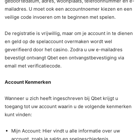
geboortedatum, adres, woonplaats, telefoonnummer en e-
mailadres. U moet ook een accountnoemer kiezen en een
veilige code invoeren om te beginnen met spelen.
De registratie is vrijwillig, maar om je account in te dienen
en geld op de spelaccount overmaken wordt wel
geverifieerd door het casino. Zodra u uw e-mailadres
bevestigt ontvangt Qbet een ontvangstbevestiging via
email met verificatiecode.
Account Kenmerken
Wanneer u zich heeft ingeschreven bij Qbet krijgt u
toegang tot uw account waarin u de volgende kenmerken
kunt vinden:
Mijn Account: Hier vindt u alle informatie over uw
account, zoals je saldo en spelgeschiedenis.