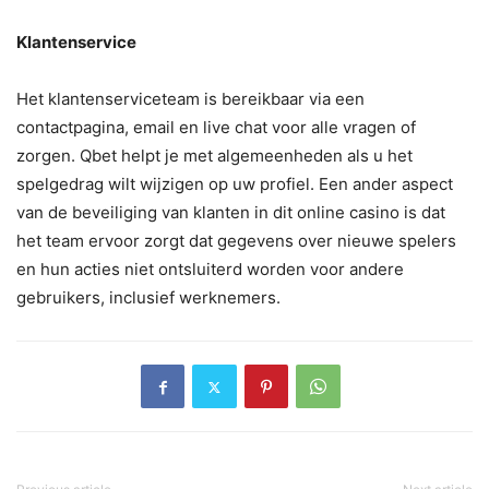
Klantenservice
Het klantenserviceteam is bereikbaar via een
contactpagina, email en live chat voor alle vragen of
zorgen. Qbet helpt je met algemeenheden als u het
spelgedrag wilt wijzigen op uw profiel. Een ander aspect
van de beveiliging van klanten in dit online casino is dat
het team ervoor zorgt dat gegevens over nieuwe spelers
en hun acties niet ontsluiterd worden voor andere
gebruikers, inclusief werknemers.