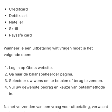
Creditcard
Debitkaart
Neteller
Skrill
Paysafe card
Wanneer je een uitbetaling wilt vragen moet je het
volgende doen:
Log in op Qbets website.
Ga naar de balansbeheerder pagina.
Selecteer uw wens om te betalen of terug te zenden.
Vul uw gewenste bedrag en keuze van betaalmethode
in.
Na het verzenden van een vraag voor uitbetaling, verwacht