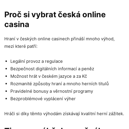
Proč si vybrat česká online
casina
Hraní v českých online casinech přináší mnoho výhod,
mezi které patří:
Legální provoz a regulace
Bezpečnost digitálních informací a peněz
Možnost hrát v českém jazyce a za Kč
Rozmanité způsoby hraní a mnoho herních titulů
Pravidelné bonusy a věrnostní programy
Bezproblémové vyplácení výher
Hráči si díky těmto výhodám získávají kvalitní herní zážitek.