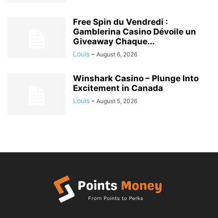
Free Spin du Vendredi :
Gamblerina Casino Dévoile un
Giveaway Chaque...
Louis
-
August 6, 2026
Winshark Casino – Plunge Into
Excitement in Canada
Louis
-
August 5, 2026