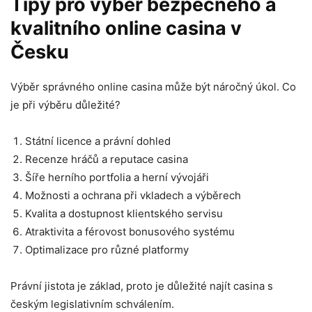
Tipy pro výběr bezpečného a
kvalitního online casina v
Česku
Výběr správného online casina může být náročný úkol. Co
je při výběru důležité?
Státní licence a právní dohled
Recenze hráčů a reputace casina
Šíře herního portfolia a herní vývojáři
Možnosti a ochrana při vkladech a výběrech
Kvalita a dostupnost klientského servisu
Atraktivita a férovost bonusového systému
Optimalizace pro různé platformy
Právní jistota je základ, proto je důležité najít casina s
českým legislativním schválením.