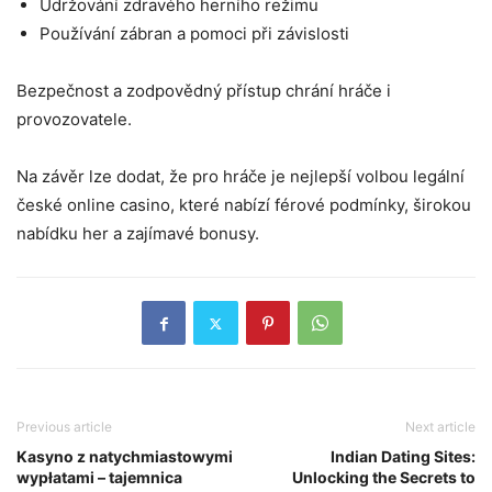
Udržování zdravého herního režimu
Používání zábran a pomoci při závislosti
Bezpečnost a zodpovědný přístup chrání hráče i
provozovatele.
Na závěr lze dodat, že pro hráče je nejlepší volbou legální
české online casino, které nabízí férové podmínky, širokou
nabídku her a zajímavé bonusy.
Previous article
Next article
Kasyno z natychmiastowymi
Indian Dating Sites:
wypłatami – tajemnica
Unlocking the Secrets to