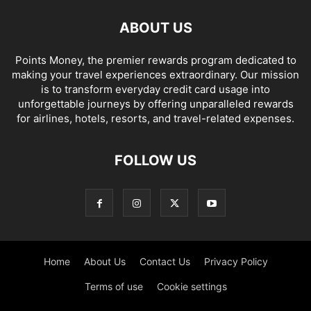
ABOUT US
Points Money, the premier rewards program dedicated to
making your travel experiences extraordinary. Our mission
is to transform everyday credit card usage into
unforgettable journeys by offering unparalleled rewards
for airlines, hotels, resorts, and travel-related expenses.
FOLLOW US
Home
About Us
Contact Us
Privacy Policy
Terms of use
Cookie settings