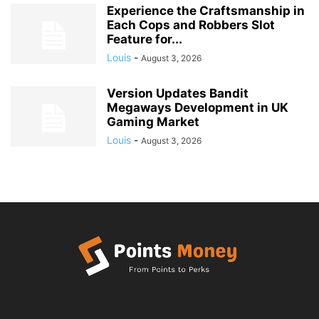
Experience the Craftsmanship in
Each Cops and Robbers Slot
Feature for...
Louis
-
August 3, 2026
Version Updates Bandit
Megaways Development in UK
Gaming Market
Louis
-
August 3, 2026