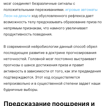
мозг соединяет безразличные сигналы с
положительными переживаниями.
игровые автоматы
Леон на деньги
ход обусловленного рефлекса дает
возможность телу предсказывать образование приза по
непрямым признакам, что намного увеличивает
продуктивность поведения.
В современной нейробиологии данный способ обрел
последующее развитие в доктрине прогнозирования
неточностей. Головной мозг постоянно выстраивает
прогнозы о шансе достижения приза и правит
активность в зависимости от того, как эти предвидения
подтверждаются. Этот ход осуществляется
непроизвольно и в существенной степени задает наши
будничные выборы.
Предсказание поощрения и