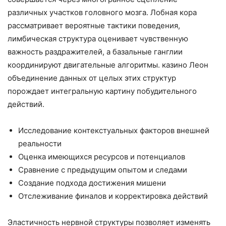
различных участков головного мозга. Лобная кора
рассматривает вероятные тактики поведения,
лимбическая структура оценивает чувственную
важность раздражителей, а базальные ганглии
координируют двигательные алгоритмы. казино Леон
объединение данных от целых этих структур
порождает интегральную картину побудительного
действий.
Исследование контекстуальных факторов внешней
реальности
Оценка имеющихся ресурсов и потенциалов
Сравнение с предыдущим опытом и следами
Создание подхода достижения мишени
Отслеживание финалов и корректировка действий
Эластичность нервной структуры позволяет изменять