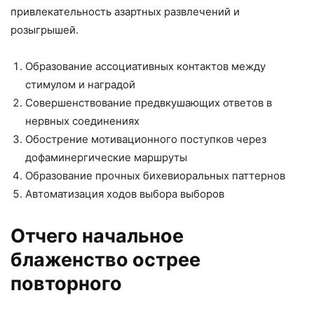
привлекательность азартных развлечений и
розыгрышей.
Образование ассоциативных контактов между
стимулом и наградой
Совершенствование предвкушающих ответов в
нервных соединениях
Обострение мотивационного поступков через
дофаминергические маршруты
Образование прочных бихевиоральных паттернов
Автоматизация ходов выбора выборов
Отчего начальное
блаженство острее
повторного