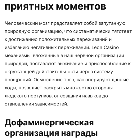
приятных моментов
Человеческий мозг представляет собой запутанную
природную организацию, что систематически тяготеет
к достижению положительных переживаний и
избеганию негативных переживаний. Leon Casino
механизмы, вложенные в наш нервной организации
природой, поставляют выживание и приспособление к
окружающей действительности через систему
поощрений. Осмысление того, как оперируют данные
ходы, позволяет раскрыть множество стороны
людского поступков, от создания навыков до
становления зависимостей.
Дофаминергическая
организация награды