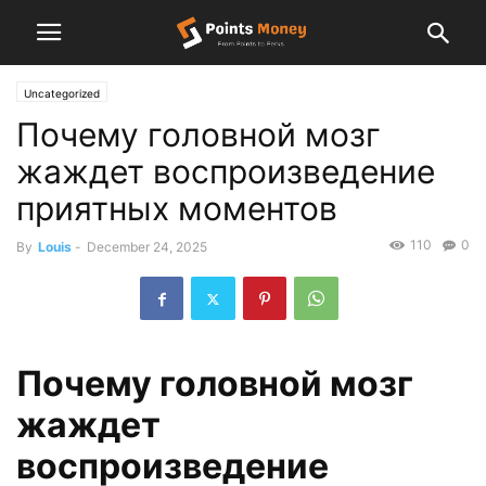
Uncategorized
Почему головной мозг
жаждет воспроизведение
приятных моментов
110
0
By
Louis
-
December 24, 2025
Почему головной мозг
жаждет
воспроизведение