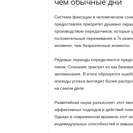
чем обычные дни
Система фиксации в человеческом созн
предоставляя приоритет душевно окра
производством передатчиков, которые 
положительные переживания в 7к казин
активнее, чем безразличные моменты.
Рядовые периоды определяются предск
пиков. Сознание трактует их как базо
запоминания. В итоге образуется ошиб
эпизоды успеха выглядят более распр
на самом деле.
Развитийная наука разъясняет этот я
эффективных подходов и действий пом
Однако в современном времени этот а
индивидуальных способностей и завыше