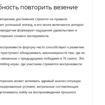
бность повторить везение
вторению достижения строится на правиле
ет успешный эпизод, в его мозге включается аппарат
передатчик формирует ощущение удовольствия и
торения схожего эксперимента.
воспроизвести фортуну часто способствует к развитию
 приступают обнаруживать закономерности там, где их
, связанные с предыдущими победами в 7k casino. Это
bling играх, где участники стремятся воспроизвести
овторению может затмевать здравый анализ ситуации.
фицированные условия, актуальные составляющие
едотачиваясь solely на воспроизведении прошлого