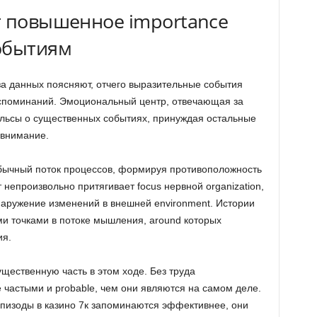
т повышенное importance
обытиям
а данных поясняют, отчего выразительные события
споминаний. Эмоциональный центр, отвечающая за
ульсы о существенных событиях, принуждая остальные
 внимание.
ычный поток процессов, формируя противоположность
 непроизвольно притягивает focus нервной organization,
аружение изменений в внешней environment. Истории
ми точками в потоке мышления, around которых
ия.
ущественную часть в этом ходе. Без труда
частыми и probable, чем они являются на самом деле.
пизоды в казино 7к запоминаются эффективнее, они