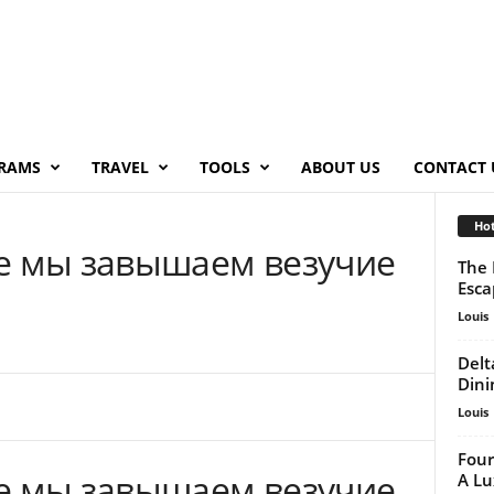
RAMS
TRAVEL
TOOLS
ABOUT US
CONTACT 
Hot
е мы завышаем везучие
The 
Esca
Louis
Delt
Dini
Louis
Four
е мы завышаем везучие
A Lu