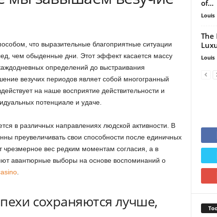
of...
Louis
The 
Luxu
пособом, что выразительные благоприятные ситуации
ед, чем обыденные дни. Этот эффект касается массу
Louis
 каждодневных определений до выстраивания
шение везучих периодов являет собой многогранный
здействует на наше восприятие действительности и
идуальных потенциале и удаче.
тся в различных направлениях людской активности. В
нны преувеличивать свои способности после единичных
т чрезмерное вес редким моментам согласия, а в
яют авантюрные выборы на основе воспоминаний о
casino
.
спехи сохраняются лучше,
Too