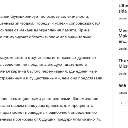
Ulti
sida
ании функционирует по основе селективности,
Louis
шенным эпизодам. Победы и успехи сопровождаются
Mees
усиливают механизм укрепления памяти. Яркие
Make
о стимулируют область гиппокампа значительно
en...
Louis
азуемостью и отсутствием интенсивных душевных
Thun
вую сведения, не предполагающую тщательного
Mic
очная картина былого переживания, где единичные
Louis
остранёнными и существенными, чем они представали
666
Louis
вление эволюционными достоинствами. Запоминание
огало нашим пращурам процветать и процветать.
ппарат может приводить к ошибочной определению
нным прогнозам от будущих предприятий казино 7к.