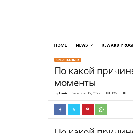
P
o
i
n
t
s
M
HOME
NEWS
REWARD PROG
o
n
UNCATEGORIZED
e
По какой причин
y
моменты
By
Louis
-
December 19, 2025
126
0
По какой причин