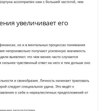
фортуна accompanies нам с большей частотой, чем
ения увеличивает его
 финансах, но и в ментальных процессах понимания
вия непроизвольно получают усиленную значимость
одели выявляют, что чем менее часто случается
м сильнее чувственный ответ на него и тем дольше оно
ьности и своеобразия. Личность начинает трактовать
орой следует специальное удача. Это ведёт к
вления о себе и нереалистичных предположений от
ачимыми результатами