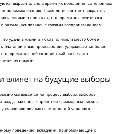
уются выразительно в время их появления, со течением
 переосмысливанию. Психология тяготеет сократить
чатлениями о провалах, в то время как позитивные
 в разуме, усиливаясь с каждым воспроизведением.
 что удачи в жизни и 7k casino имели место более
сто благоприятные происшествия удерживаются более
, в то время как неблагоприятный опыт часто
рается из памяти.
и влияет на будущие выборы
рьёзно сказывается на процесс выбора выборов.
пизоды, склонны к принятию чрезмерных рисков,
реувеличению личных возможностей управлять
анному поведению: вкладчики, припоминающие о