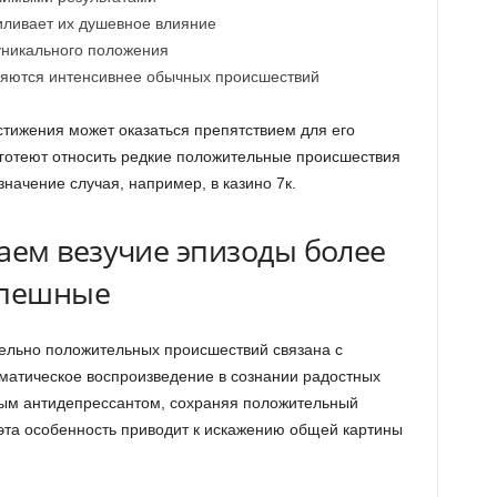
иливает их душевное влияние
уникального положения
яются интенсивнее обычных происшествий
стижения может оказаться препятствием для его
готеют относить редкие положительные происшествия
начение случая, например, в казино 7к.
ем везучие эпизоды более
спешные
ельно положительных происшествий связана с
матическое воспроизведение в сознании радостных
ым антидепрессантом, сохраняя положительный
 эта особенность приводит к искажению общей картины