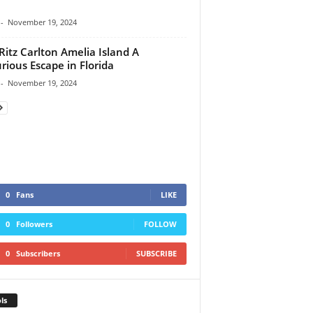
-
November 19, 2024
Ritz Carlton Amelia Island A
rious Escape in Florida
-
November 19, 2024
0
Fans
LIKE
0
Followers
FOLLOW
0
Subscribers
SUBSCRIBE
ls