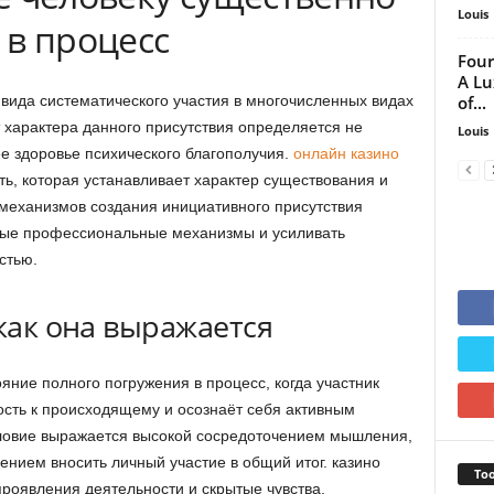
Louis
 в процесс
Four
A Lu
of...
ивида систематического участия в многочисленных видах
 характера данного присутствия определяется не
Louis
ее здоровье психического благополучия.
онлайн казино
ь, которая устанавливает характер существования и
механизмов создания инициативного присутствия
вные профессиональные механизмы и усиливать
стью.
 как она выражается
яние полного погружения в процесс, когда участник
сть к происходящему и осознаёт себя активным
словие выражается высокой сосредоточением мышления,
нием вносить личный участие в общий итог. казино
Too
роявления деятельности и скрытые чувства.