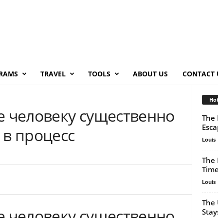
RAMS
TRAVEL
TOOLS
ABOUT US
CONTACT 
Hot
е человеку существенно
The 
Esca
 в процесс
Louis
The 
Time
Louis
The 
е человеку существенно
Stay