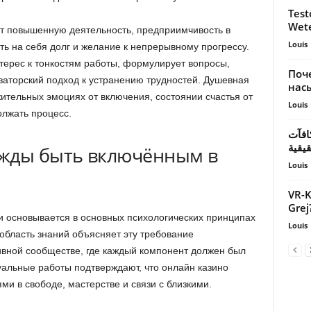
Test
Wet
т повышенную деятельность, предприимчивость в
Louis
ь на себя долг и желание к непрерывному прогрессу.
ерес к тонкостям работы, формулирует вопросы,
Поч
аторский подход к устранению трудностей. Душевная
нас
тельных эмоциях от включения, состоянии счастья от
Louis
олжать процесс.
افآت
يقية
ужды быть включённым в
Louis
VR-K
Grej
 основывается в основных психологических принципах
Louis
бласть знаний объясняет эту требование
вной сообществе, где каждый компонент должен был
туальные работы подтверждают, что онлайн казино
и в свободе, мастерстве и связи с близкими.