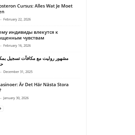
osteron Cursus: Alles Wat Je Moet
en
-
February 22, 2026
ему индивиды влекутся к
ыщенным чувствам
-
February 16, 2026
مشهور روليت مع مكافآت تسجيل بمك
حق
-
December 31, 2025
asinoer: Är Det Här Nästa Stora
?
-
January 30, 2026