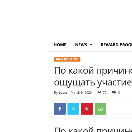
P
o
i
n
t
s
M
HOME
NEWS
REWARD PROG
o
n
UNCATEGORIZED
e
По какой причин
y
ощущать участие
By
Louis
-
March 9, 2026
70
0
По какой причин