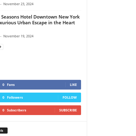
-
November 23, 2024
 Seasons Hotel Downtown New York
xurious Urban Escape in the Heart
-
November 19, 2024
0
Fans
LIKE
0
Followers
FOLLOW
0
Subscribers
SUBSCRIBE
ls