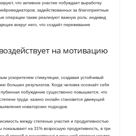
ируют, что активное участие побуждает выработку
нейромедиаторов, задействованных за благоприятные
е операции также реализуют важную роль: индивид
дящее вокруг него, что создаёт переживание
 воздействует на мотивацию
ным ускорителем стимуляции, создавая устойчивый
нию больших результатов. Когда человек осознаёт себя
глубинная побуждение существенно повышается, что
степени труда. казино онлайн становится движущей
выявления новаторских подходов.
исимость между степенью участия и продуктивностью
 показывают на 31% возросшую продуктивность, в три
ный способ и существенно в меньшей степени уходят