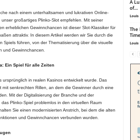
A Lu
of...
che nach einem unterhaltsamen und lukrativen Online-
Louis
unser großartiges Plinko-Slot empfehlen. Mit seiner
en erheblichen Gewinnchancen ist dieser Slot-Klassiker für
The 
Time
aßen attraktiv. In diesem Artikel werden wir Sie durch die
 Spiels führen, von der Thematisierung über die visuelle
Louis
nen und Gewinnchancen.
 Ein Spiel für alle Zeiten
as ursprünglich in realen Kasinos entwickelt wurde. Das
t mit senkrechten Rillen, an dem die Gewinner durch eine
den. Mit der Digitalisierung der Branche und der
das Plinko-Spiel problemlos in den virtuellen Raum
alten Sie einen modernisierten Anstrich, bei dem die alten
funktionen und Gewinnchancen verbunden wurden.
Augen