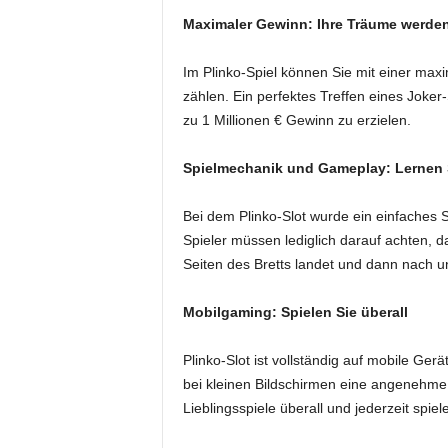
Maximaler Gewinn: Ihre Träume werden
Im Plinko-Spiel können Sie mit einer maxi
zählen. Ein perfektes Treffen eines Joker
zu 1 Millionen € Gewinn zu erzielen.
Spielmechanik und Gameplay: Lernen S
Bei dem Plinko-Slot wurde ein einfaches S
Spieler müssen lediglich darauf achten, da
Seiten des Bretts landet und dann nach unt
Mobilgaming: Spielen Sie überall
Plinko-Slot ist vollständig auf mobile Gerä
bei kleinen Bildschirmen eine angenehme 
Lieblingsspiele überall und jederzeit spiel