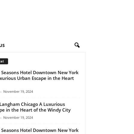
US
el
 Seasons Hotel Downtown New York
xurious Urban Escape in the Heart
-
November 19, 2024
Langham Chicago A Luxurious
pe in the Heart of the Windy City
-
November 19, 2024
 Seasons Hotel Downtown New York