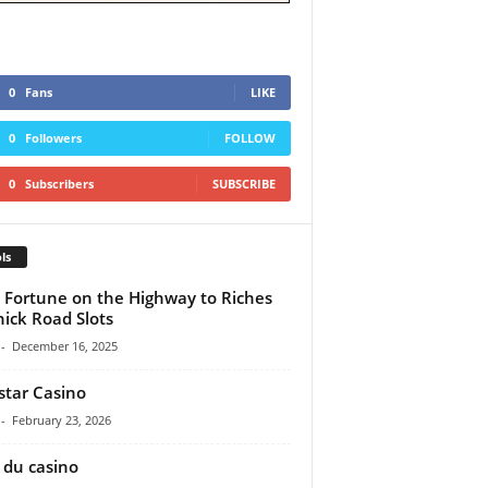
0
Fans
LIKE
0
Followers
FOLLOW
0
Subscribers
SUBSCRIBE
ls
 Fortune on the Highway to Riches
hick Road Slots
-
December 16, 2025
star Casino
-
February 23, 2026
 du casino