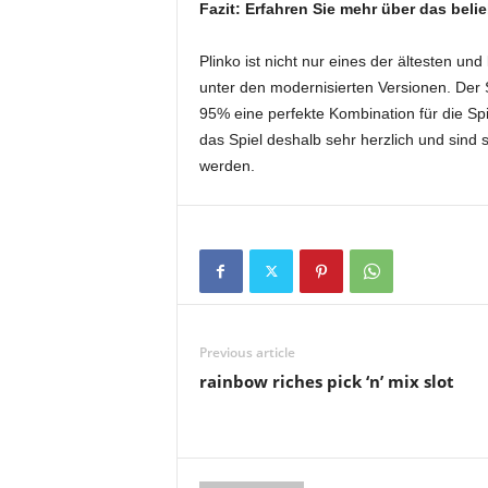
Fazit: Erfahren Sie mehr über das beli
Plinko ist nicht nur eines der ältesten un
unter den modernisierten Versionen. Der 
95% eine perfekte Kombination für die Sp
das Spiel deshalb sehr herzlich und sind 
werden.
Previous article
rainbow riches pick ‘n’ mix slot