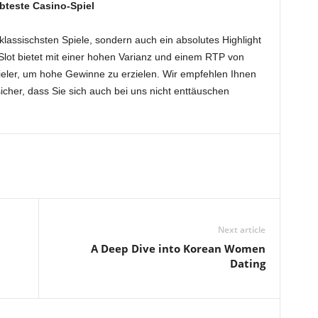
ebteste Casino-Spiel
d klassischsten Spiele, sondern auch ein absolutes Highlight
Slot bietet mit einer hohen Varianz und einem RTP von
ieler, um hohe Gewinne zu erzielen. Wir empfehlen Ihnen
sicher, dass Sie sich auch bei uns nicht enttäuschen
Next article
A Deep Dive into Korean Women
Dating