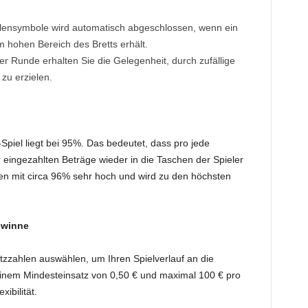
Pillensymbole wird automatisch abgeschlossen, wenn ein
 hohen Bereich des Bretts erhält.
der Runde erhalten Sie die Gelegenheit, durch zufällige
zu erzielen.
-Spiel liegt bei 95%. Das bedeutet, dass pro jede
eingezahlten Beträge wieder in die Taschen der Spieler
en mit circa 96% sehr hoch und wird zu den höchsten
ewinne
tzzahlen auswählen, um Ihren Spielverlauf an die
einem Mindesteinsatz von 0,50 € und maximal 100 € pro
ibilität.