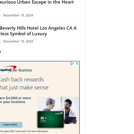
xurious Urban Escape in the Heart
-
November 19, 2024
Beverly Hills Hotel Los Angeles CA A
less Symbol of Luxury
-
November 19, 2024