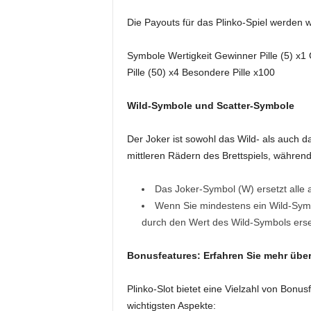
Die Payouts für das Plinko-Spiel werden w
Symbole Wertigkeit Gewinner Pille (5) x1 
Pille (50) x4 Besondere Pille x100
Wild-Symbole und Scatter-Symbole
Der Joker ist sowohl das Wild- als auch d
mittleren Rädern des Brettspiels, während
Das Joker-Symbol (W) ersetzt alle 
Wenn Sie mindestens ein Wild-Symbo
durch den Wert des Wild-Symbols erse
Bonusfeatures: Erfahren Sie mehr über
Plinko-Slot bietet eine Vielzahl von Bonu
wichtigsten Aspekte: