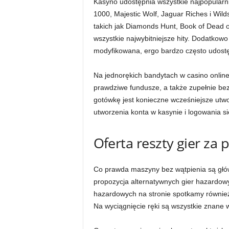
Kasyno udostępnia wszystkie najpopularni
1000, Majestic Wolf, Jaguar Riches i Wild
takich jak Diamonds Hunt, Book of Dead 
wszystkie najwybitniejsze hity. Dodatkow
modyfikowana, ergo bardzo często udost
Na jednorękich bandytach w casino onlin
prawdziwe fundusze, a także zupełnie bez 
gotówkę jest konieczne wcześniejsze utw
utworzenia konta w kasynie i logowania si
Oferta reszty gier za 
Co prawda maszyny bez wątpienia są głó
propozycja alternatywnych gier hazardow
hazardowych na stronie spotkamy również r
Na wyciągnięcie ręki są wszystkie znane wa