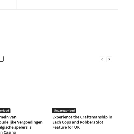
orized
Uncategorized
mein van
Experience the Craftsmanship in
udelijke Vergoedingen
Each Cops and Robbers Slot
lgische spelers is
Feature for UK
n Casino