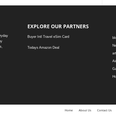
EXPLORE OUR PARTNERS
eryday
Buyer Intl Travel eSim Card
bl
by
N
s,
Todays Amazon Deal
ar
Ai
G
Ho
Home
About Us
Contact Us