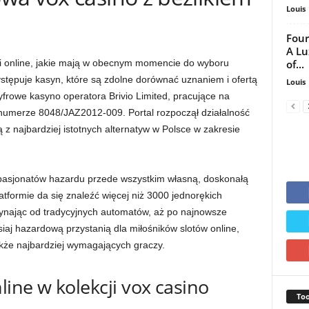
Louis
Four
A Lu
of...
mi online, jakie mają w obecnym momencie do wyboru
stępuje kasyn, które są zdolne dorównać uznaniem i ofertą
Louis
cyfrowe kasyno operatora Brivio Limited, pracujące na
 numerze 8048/JAZ2012-009. Portal rozpoczął działalność
ą z najbardziej istotnych alternatyw w Polsce w zakresie
h pasjonatów hazardu przede wszystkim własną, doskonałą
tformie da się znaleźć więcej niż 3000 jednorękich
nając od tradycyjnych automatów, aż po najnowsze
siaj hazardową przystanią dla miłośników slotów online,
akże najbardziej wymagających graczy.
ine w kolekcji vox casino
Too