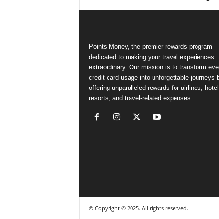
Points Money, the premier rewards program
dedicated to making your travel experiences
extraordinary. Our mission is to transform ev
credit card usage into unforgettable journeys 
offering unparalleled rewards for airlines, hotel
resorts, and travel-related expenses.
© Copyright © 2025. All rights reserved.