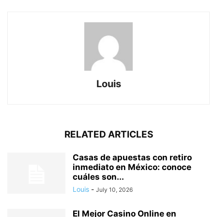
Louis
RELATED ARTICLES
Casas de apuestas con retiro
inmediato en México: conoce
cuáles son...
Louis
-
July 10, 2026
El Mejor Casino Online en