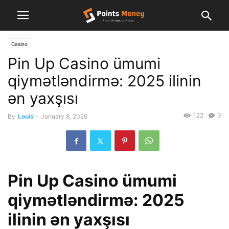
Casino
Pin Up Casino ümumi
qiymətləndirmə: 2025 ilinin
ən yaxşısı
122
0
By
Louis
-
January 8, 2026
Pin Up Casino ümumi
qiymətləndirmə: 2025
ilinin ən yaxşısı