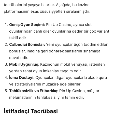
təcrübələrini yaşaya bilərlər. Aşağıda, bu kazino
platformasının əsas xüsusiyyətləri sıralanmışdır:
Geniş Oyun Seçimi:
Pin Up Casino, ayrıca slot
oyunlarından canlı diler oyunlarına qədər bir çox variant
təklif edir.
Cəlbedici Bonuslar:
Yeni oyunçular üçün təqdim edilən
bonuslar, inadına geri dönərək şanslarını sınamağa
dəvət edir.
Mobil Uyğunluq:
Kazinonun mobil versiyası, istənilən
yerdən rahat oyun imkanları təqdim edir.
İcma Dəstəyi:
Oyunçular, digər oyunçularla əlaqə qura
və strategiyalarını müzakirə edə bilərlər.
Təhlükəsizlik və Etibarlılıq:
Pin Up Casino, müştəri
məlumatlarının təhlükəsizliyini təmin edir.
İstifadəçi Təcrübəsi