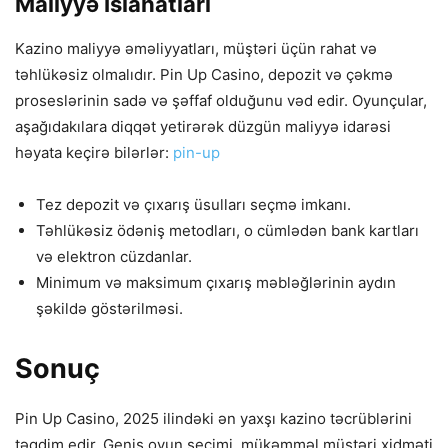
Maliyyə İslahatları
Kazino maliyyə əməliyyatları, müştəri üçün rahat və
təhlükəsiz olmalıdır. Pin Up Casino, depozit və çəkmə
proseslərinin sadə və şəffaf olduğunu vəd edir. Oyunçular,
aşağıdakılara diqqət yetirərək düzgün maliyyə idarəsi
həyata keçirə bilərlər:
pin-up
Tez depozit və çıxarış üsulları seçmə imkanı.
Təhlükəsiz ödəniş metodları, o cümlədən bank kartları
və elektron cüzdanlar.
Minimum və maksimum çıxarış məbləğlərinin aydın
şəkildə göstərilməsi.
Sonuç
Pin Up Casino, 2025 ilindəki ən yaxşı kazino təcrüblərini
təqdim edir. Geniş oyun seçimi, mükəmməl müştəri xidməti