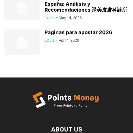
España: Análisis y
Recomendaciones 淨美皮膚科診所
Louis
-
May 14, 2026
Paginas para apostar 2026
Louis
-
April 1, 2026
ABOUT US