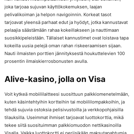
joka tarjoaa sujuvan käyttökokemuksen, laajan
pelivalikoiman ja helpon navigoinnin. Korkeat tasot
tarjoavat yleensä parhaat edut ja hyödyt, jotka kannustavat
pelaajia säästämään rahaa kokeillakseen ja nauttimaan
suosikkipeleistään. Tällaiset kannustimet ovat loistava tapa
kokeilla uusia pelejä oman rahan riskeeraamisen sijaan.
Nauti ilmaisten porttien jännityksestä houkuttelevien 100
prosentin ilmaiskierrosbonusten avulla.
Alive-kasino, jolla on Visa
Voit kytkeä mobiililaitteesi suosittuun palkkiomenetelmään,
kuten käsintehtyihin kortteihin tai mobiililompakkoihin, ja
tehdä sujuvia ostoksia pelisivustoilla ja verkkopohjaisilla
tilauksilla. Useimmat ihmiset tarjoavat luottokorttia, mikä
tekee siitä suosituimman palkkiomuodon nettikasinoilla
Visalla. Vaikka luottokortti ei periisikään maksutapahtumia,