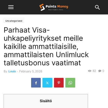
Uncategorized
Parhaat Visa-
uhkapeliyritykset meille
kaikille ammattilaisille,
ammattilaisten Unlimluck
talletusbonus vaatimat
82
0
By
Louis
-
February 5, 2026
Sisältö