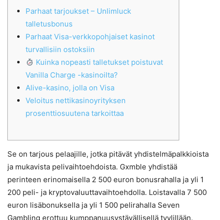
Parhaat tarjoukset – Unlimluck
talletusbonus
Parhaat Visa-verkkopohjaiset kasinot
turvallisiin ostoksiin
Kuinka nopeasti talletukset poistuvat
Vanilla Charge -kasinoilta?
Alive-kasino, jolla on Visa
Veloitus nettikasinoyrityksen
prosenttiosuutena tarkoittaa
Se on tarjous pelaajille, jotka pitävät yhdistelmäpalkkioista
ja mukavista pelivaihtoehdoista. Gxmble yhdistää
perinteen erinomaisella 2 500 euron bonusrahalla ja yli 1
200 peli- ja kryptovaluuttavaihtoehdolla.
Loistavalla 7 500
euron lisäbonuksella ja yli 1 500 pelirahalla Seven
Gambling erottuu kumppanuusystävällisellä tyylillään.