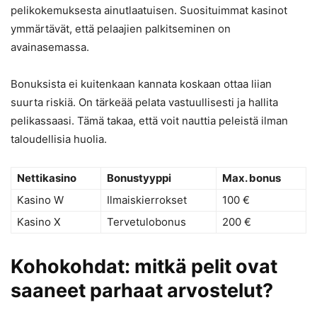
pelikokemuksesta ainutlaatuisen. Suosituimmat kasinot
ymmärtävät, että pelaajien palkitseminen on
avainasemassa.
Bonuksista ei kuitenkaan kannata koskaan ottaa liian
suurta riskiä. On tärkeää pelata vastuullisesti ja hallita
pelikassaasi. Tämä takaa, että voit nauttia peleistä ilman
taloudellisia huolia.
Nettikasino
Bonustyyppi
Max. bonus
Kasino W
Ilmaiskierrokset
100 €
Kasino X
Tervetulobonus
200 €
Kohokohdat: mitkä pelit ovat
saaneet parhaat arvostelut?