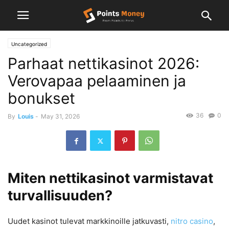
Uncategorized
Parhaat nettikasinot 2026:
Verovapaa pelaaminen ja
bonukset
36
0
By
Louis
-
May 31, 2026
Miten nettikasinot varmistavat
turvallisuuden?
Uudet kasinot tulevat markkinoille jatkuvasti,
nitro casino
,