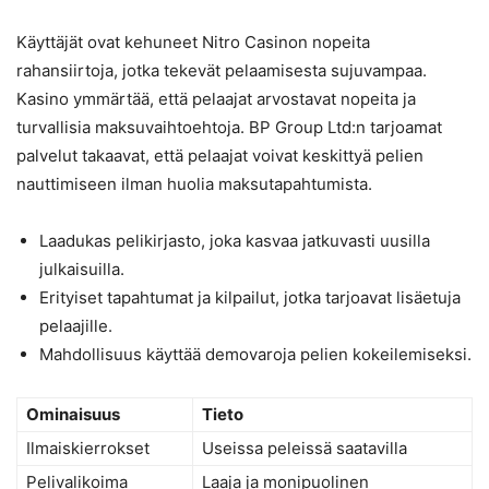
Käyttäjät ovat kehuneet Nitro Casinon nopeita
rahansiirtoja, jotka tekevät pelaamisesta sujuvampaa.
Kasino ymmärtää, että pelaajat arvostavat nopeita ja
turvallisia maksuvaihtoehtoja. BP Group Ltd:n tarjoamat
palvelut takaavat, että pelaajat voivat keskittyä pelien
nauttimiseen ilman huolia maksutapahtumista.
Laadukas pelikirjasto, joka kasvaa jatkuvasti uusilla
julkaisuilla.
Erityiset tapahtumat ja kilpailut, jotka tarjoavat lisäetuja
pelaajille.
Mahdollisuus käyttää demovaroja pelien kokeilemiseksi.
Ominaisuus
Tieto
Ilmaiskierrokset
Useissa peleissä saatavilla
Pelivalikoima
Laaja ja monipuolinen