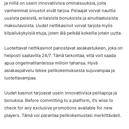
ja niillä on usein innovatiivisia ominaisuuksia, joita
vanhemmat sivustot eivät tarjoa. Pelaajat voivat nauttia
uusista peleistä, erilaisista bonuksista ja ainutlaatuisista
maksutavoista. Uudet nettikasinot voivat tarjota myös
kilpailukykyisiä etuja, joten älä pelkää kokeilla jotain uutta.
Luotettavat nettikasinot panostavat asiakastukeen, joka on
helposti saatavilla 24/7. Tämä tarkoittaa, että voit saada
apua ongelmatilanteissa milloin tahansa. Hyvä
asiakaspalvelu tekee pelikokemuksesta sujuvampaa ja
luotettavampaa.
Uudet kasinot tarjoavat usein innovatiivisia pelitapoja ja
bonuksia. Before committing to a platform, it’s wise to
check for any exclusive promotions available for new
players. Tämä voi parantaa pelikokemustasi merkittävästi.