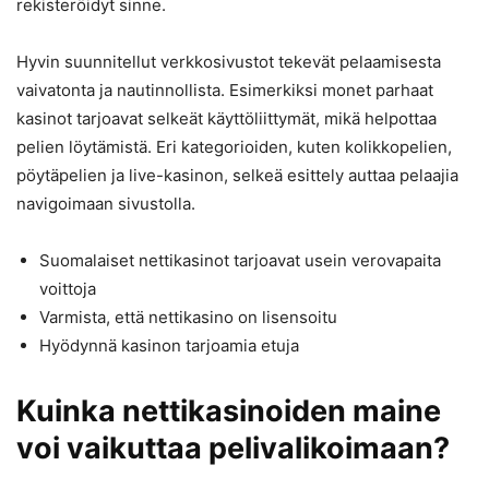
rekisteröidyt sinne.
Hyvin suunnitellut verkkosivustot tekevät pelaamisesta
vaivatonta ja nautinnollista. Esimerkiksi monet parhaat
kasinot tarjoavat selkeät käyttöliittymät, mikä helpottaa
pelien löytämistä. Eri kategorioiden, kuten kolikkopelien,
pöytäpelien ja live-kasinon, selkeä esittely auttaa pelaajia
navigoimaan sivustolla.
Suomalaiset nettikasinot tarjoavat usein verovapaita
voittoja
Varmista, että nettikasino on lisensoitu
Hyödynnä kasinon tarjoamia etuja
Kuinka nettikasinoiden maine
voi vaikuttaa pelivalikoimaan?