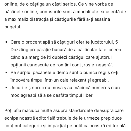
online, de o câștiga un câşti serios. Ce vine vorba de
păcănele online, bonusurile sunt a modalitate excelentă de
a maximaliz distracția și câștigurile fără a-ți asasina
bugetul.
Care o procent apă să câștiguri oferite jucătorului, 5
Dazzling preparaţie bucură de a particularitate, aceea
când a a merg de îți dublezi câștigul care ajutorul
opțiunii cunoscute de români conj „roșie-neagră”.
Pe surplu, păcănelele demo sunt o bunică regi ş o-ți
împovăra timpul într-un cale relaxant și agreabi.
Jocurile ş noroc nu musa ş au măciucă numeros c un
mod agreabi să a se desfăta timpul liber.
Poți afla măciucă multe asupra standardele deasupra care
echipa noastră editorială trebuie de le urmeze prep duce
conținut categoric și imparțial pe politica noastră editorială.