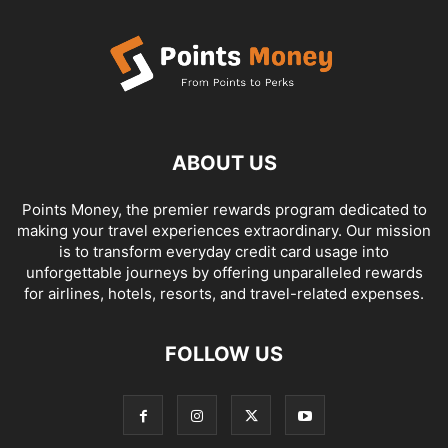
ABOUT US
Points Money, the premier rewards program dedicated to
making your travel experiences extraordinary. Our mission
is to transform everyday credit card usage into
unforgettable journeys by offering unparalleled rewards
for airlines, hotels, resorts, and travel-related expenses.
FOLLOW US