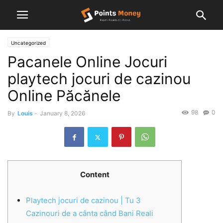
Uncategorized
Pacanele Online Jocuri
playtech jocuri de cazinou
Online Păcănele
98
0
By
Louis
-
January 8, 2026
Content
Playtech jocuri de cazinou | Tu 3
Cazinouri de a cânta când Bani Reali