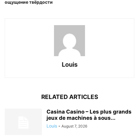
ощущение твёрдости
Louis
RELATED ARTICLES
Casina Casino – Les plus grands
jeux de machines à sous...
Louis
-
August 7, 2026