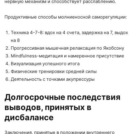
нервную механизм и способствует расслаблению.
Продуктивные способы молниеносной саморегуляции:
Техника 4-7-8: вдох на 4 счета, задержка на 7, выдох
на 8
Прогрессивная мышечная релаксация по Якобсону
Mindfulness-медитация и намеренное присутствие
Визуализация успешного итога
Физические тренировки средней силы
Деятельность с точками акупрессуры
Долгосрочные последствия
выводов, принятых в
дисбалансе
Заключения, принятые в положении внутреннего