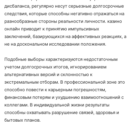
дисбаланса, регулярно несут серьезные долгосрочные
следствия, которые способны негативно отражаться на
разнообразные стороны реальности личности. казино
онлайн приводит к принятию импульсивных
заключений, базирующихся на аффективных реакциях, а
не на доскональном исследовании положения.
Подобные выборы характеризуются недостаточным
учетом долгосрочных итогов, игнорированием
альтернативных версий и склонностью к
экстремальным отборам. В профессиональной зоне это
способно повести к карьерным погрешностям,
финансовым потерям и ухудшению взаимоотношений с
коллегами. В индивидуальной жизни результаты
способны охватывать разрушение связей, здоровья и
бытовых планов.