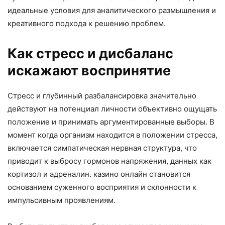
идеальные условия для аналитического размышления и
креативного подхода к решению проблем.
Как стресс и дисбаланс
искажают воспринятие
Стресс и глубинный разбалансировка значительно
действуют на потенциал личности объективно ощущать
положение и принимать аргументированные выборы. В
момент когда организм находится в положении стресса,
включается симпатическая нервная структура, что
приводит к выбросу гормонов напряжения, данных как
кортизол и адреналин. казино онлайн становится
основанием суженного восприятия и склонности к
импульсивным проявлениям.