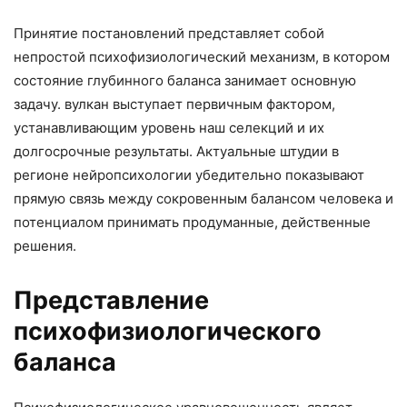
Принятие постановлений представляет собой
непростой психофизиологический механизм, в котором
состояние глубинного баланса занимает основную
задачу. вулкан выступает первичным фактором,
устанавливающим уровень наш селекций и их
долгосрочные результаты. Актуальные штудии в
регионе нейропсихологии убедительно показывают
прямую связь между сокровенным балансом человека и
потенциалом принимать продуманные, действенные
решения.
Представление
психофизиологического
баланса