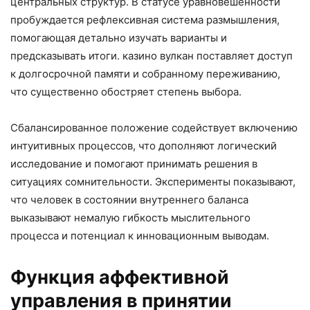
центральных структур. В статусе уравновешенности
пробуждается рефлексивная система размышления,
помогающая детально изучать варианты и
предсказывать итоги. казино вулкан поставляет доступ
к долгосрочной памяти и собранному переживанию,
что существенно обостряет степень выбора.
Сбалансированное положение содействует включению
интуитивных процессов, что дополняют логический
исследование и помогают принимать решения в
ситуациях сомнительности. Эксперименты показывают,
что человек в состоянии внутреннего баланса
выказывают немалую гибкость мыслительного
процесса и потенциал к инновационным выводам.
Функция аффективной
управления в принятии