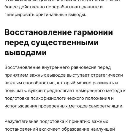
более действенно перерабатывать данные и
генерировать оригинальные выводы.
Восстановление гармонии
перед существенными
выводами
Восстановление внутреннего равновесия перед
принятием важных выводов выступает стратегически
важным способностью, который можно развивать и
повышать. вулкан предполагает намеренного метода к
подготовке психофизиологического положения и
использования проверенных методов саморегуляции.
Результативная подготовка к принятию важных
постановлений включает образование наилучшей