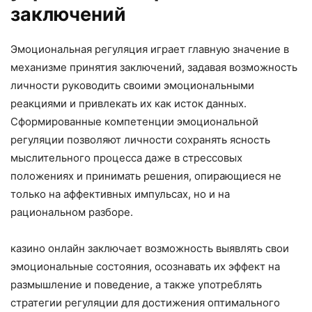
заключений
Эмоциональная регуляция играет главную значение в
механизме принятия заключений, задавая возможность
личности руководить своими эмоциональными
реакциями и привлекать их как исток данных.
Сформированные компетенции эмоциональной
регуляции позволяют личности сохранять ясность
мыслительного процесса даже в стрессовых
положениях и принимать решения, опирающиеся не
только на аффективных импульсах, но и на
рациональном разборе.
казино онлайн заключает возможность выявлять свои
эмоциональные состояния, осознавать их эффект на
размышление и поведение, а также употреблять
стратегии регуляции для достижения оптимального