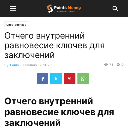
Uncategorized
Отчего внутренний
равновесие ключев для
заключений
73
0
By
Louis
-
February 17, 2026
Отчего внутренний
равновесие ключев для
заключений