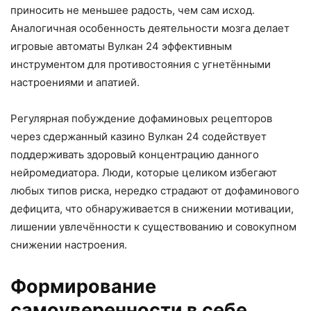
приносить не меньшее радость, чем сам исход.
Аналогичная особенность деятельности мозга делает
игровые автоматы Вулкан 24 эффективным
инструментом для противостояния с угнетёнными
настроениями и апатией.
Регулярная побуждение дофаминовых рецепторов
через сдержанный казино Вулкан 24 содействует
поддерживать здоровый концентрацию данного
нейромедиатора. Люди, которые целиком избегают
любых типов риска, нередко страдают от дофаминового
дефицита, что обнаруживается в снижении мотивации,
лишении увлечённости к существованию и совокупном
снижении настроения.
Формирование
самоуверенности в себе