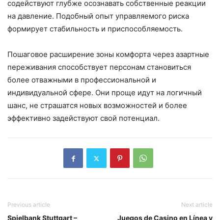
содействуют глубже осознавать собственные реакции
на давление. Подобный опыт управляемого риска
формирует стабильность и приспособляемость.
Пошаговое расширение зоны комфорта через азартные
переживания способствует персонам становиться
более отважными в профессиональной и
индивидуальной сфере. Они проще идут на логичный
шанс, не страшатся новых возможностей и более
эффективно задействуют свой потенциал.
Previous article
Next article
Spielbank Stuttgart –
Juegos de Casino en Línea y