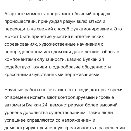
Азартные моменты прерывают обычный порядок
происшествий, принуждая разум включаться и
переходить на свежий способ функционирования. Это
может быть принятие участия в атлетических
соревнованиях, художественные начинания с
неопределённым исходом или даже лёгкие забавы с
компонентами случайности. казино Вулкан 24
содействуют оживить однообразие обыденности
красочными чувственными переживаниями.
Научные работы показывают, что люди, которые время
от времени испытывают контролируемый игровые
автоматы Вулкан 24, демонстрируют более высокий
уровень довольства существованием. Такие люди
успешнее справляются со напряжением и
демонстрируют усиленную креативность в разрешении