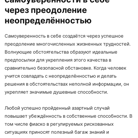
через преодоление
неопределённостью
Самоуверенность в себе создаётся через успешное
преодоление многочисленных жизненных трудностей.
Волнующие обстоятельства образуют идеальные
предпосылки для укрепления этого качества в
сравнительно безопасной обстановке. Когда человек
учится совладать с неопределённостью и делать
решения в обстоятельствах неполной информации, он
укрепляет значимые душевные способности.
Любой успешно пройденный азартный случай
повышает убеждённость в собственные способности. В
том числе фиаско в регулируемых рискованных
ситуациях приносят полезный багаж знаний и