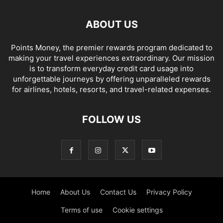
ABOUT US
Points Money, the premier rewards program dedicated to
making your travel experiences extraordinary. Our mission
is to transform everyday credit card usage into
unforgettable journeys by offering unparalleled rewards
for airlines, hotels, resorts, and travel-related expenses.
FOLLOW US
Home
About Us
Contact Us
Privacy Policy
Terms of use
Cookie settings