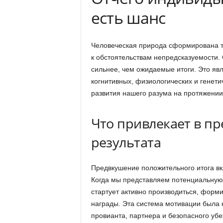
есть шанс
Человеческая природа сформирована т
к обстоятельствам непредсказуемости.
сильнее, чем ожидаемые итоги. Это я
когнитивных, физиологических и генети
развития нашего разума на протяжении
Что привлекает в п
результата
Предвкушение положительного итога в
Когда мы представляем потенциальную
стартует активно производиться, форм
награды. Эта система мотивации была 
провианта, партнера и безопасного уб