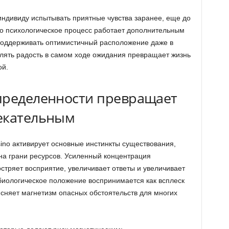
индивиду испытывать приятные чувства заранее, еще до
о психологическое процесс работает дополнительным
поддерживать оптимистичный расположение даже в
лять радость в самом ходе ожидания превращает жизнь
ой.
пределенности превращает
екательным
no активирует основные инстинкты существования,
а грани ресурсов. Усиленный концентрация
тряет восприятие, увеличивает ответы и увеличивает
 биологическое положение воспринимается как всплеск
ясняет магнетизм опасных обстоятельств для многих