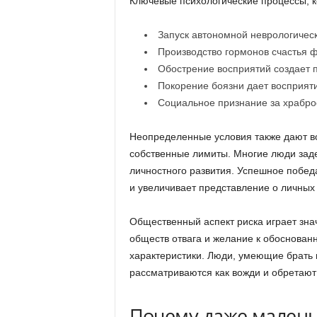
Ключевые психологические процессы, к
Запуск автономной неврологическ
Производство гормонов счастья 
Обострение восприятий создает 
Покорение боязни дает восприяти
Социальное признание за храбро
Неопределенные условия также дают во
собственные лимиты. Многие люди заде
личностного развития. Успешное побед
и увеличивает представление о личных
Общественный аспект риска играет зна
обществ отвага и желание к обоснован
характеристики. Люди, умеющие брать
рассматриваются как вожди и обретают
Почему даже малень