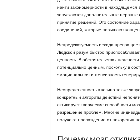
найти закономерности в находящемся в
запускаются дополнительные нервные 
принятие решений. Это состояние хара
соединений, которые повышают концен
Непредсказуемость исхода превращает
Людской разум быстро приспосабливает
ценность. В обстоятельствах неясности
потенциально ценным, поскольку в сост
эмоциональная интенсивность генериру
Неопределенность в казино также запус
конкретный алгоритм действий непонят
активирует творческие способности моз
разрешение проблем. Многие индивиды
получают наслаждение от покорения н
Почему мозг отклика