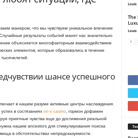
Louis
The 
Luxu
аким манером, что мы чувствуем уникальное влечение
Louis
 Случайные результаты событий манят нас значительно
вление объясняется многофакторным взаимодействием
ческих элементов, которые образовались в течение
 тысячелетий.
редчувствии шансе успешного
ключает в нашем разуме активные центры наслаждения.
 успех в состязаниях
on-x casino
, гормон дофамин
ируя приятные чувства еще до достижения реальной
нужна нашим ancestors для стимулирования поиска
Too
ежища в обстоятельствах непредсказуемости.
Rece