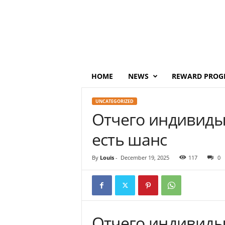
P
o
i
n
t
s
M
HOME
NEWS
REWARD PROG
o
n
UNCATEGORIZED
e
Отчего индивиды 
y
есть шанс
By
Louis
-
December 19, 2025
117
0
Отчего индивиды 