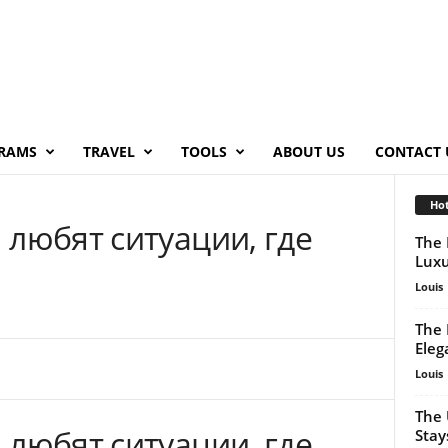
RAMS
TRAVEL
TOOLS
ABOUT US
CONTACT 
Hot
любят ситуации, где
The 
Luxu
Louis
The 
Eleg
Louis
The 
любят ситуации, где
Stay