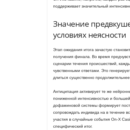
поддерживает значительный интенсивно
Значение предвкуше
условиях неясности
Этап ожидания итога зачастую станови
получения финала. Во время предчувст
сценарии течения происшествий, кажд
чувственными ответами. Это генерируе
длиться существенно продолжительнее,
Антиципация активирует те же нейронны
пониженной интенсивностью и большей 
дофаминовой системы формирует пост
сопровождать индивида на в течение в
участия в случайные события On-X Casi
специфический итог.