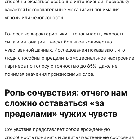
способна оказаться особенно интенсивной, поскольку
касается бессознательные механизмы понимания
угрозы или безопасности.
Голосовые характеристики – тональность, скорость,
сила и интонация – несут большое количество
чувственной данных. Исследования показывают, что
люди способны определить эмоциональное настроение
партнера по голосу с точностью до 85%, даже не
понимая значения произносимых слов.
Роль сочувствия: отчего нам
сложно оставаться «за
пределами» чужих чувств
Сочувствие представляет собой врожденную
способность понимать и делить чувственные состояния