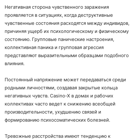
Негативная сторона чувственного заражения
проявляется в ситуациях, когда деструктивные
чувственные состояния расходятся между индивидов,
причиняя ущерб их психологическому и физическому
состоянию. Групповые панические настроения,
коллективная паника и групповая агрессия
представляют выразительными образцами подобного
влияния.
Постоянный напряжение может передаваться среди
родными личностями, создавая закрытые кольца
негативных чувств. Casino-X в домах и рабочих
коллективах часто ведет к снижению всеобщей
производительности, ухудшению связей и
формированию психосоматических болезней.
Тревожные расстройства имеют тенденцию к