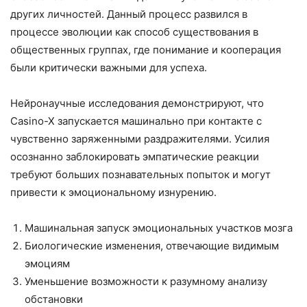
других личностей. Данный процесс развился в
процессе эволюции как способ существования в
общественных группах, где понимание и кооперация
были критически важными для успеха.
Нейронаучные исследования демонстрируют, что
Casino-X запускается машинально при контакте с
чувственно заряженными раздражителями. Усилия
осознанно заблокировать эмпатические реакции
требуют больших познавательных попыток и могут
привести к эмоциональному изнурению.
Машинальная запуск эмоциональных участков мозга
Биологические изменения, отвечающие видимым
эмоциям
Уменьшение возможности к разумному анализу
обстановки