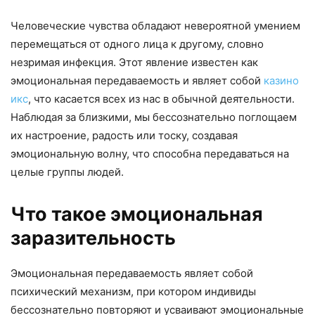
Человеческие чувства обладают невероятной умением
перемещаться от одного лица к другому, словно
незримая инфекция. Этот явление известен как
эмоциональная передаваемость и являет собой
казино
икс
, что касается всех из нас в обычной деятельности.
Наблюдая за близкими, мы бессознательно поглощаем
их настроение, радость или тоску, создавая
эмоциональную волну, что способна передаваться на
целые группы людей.
Что такое эмоциональная
заразительность
Эмоциональная передаваемость являет собой
психический механизм, при котором индивиды
бессознательно повторяют и усваивают эмоциональные