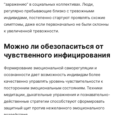
“заражению” в социальных коллективах. Люди,
регулярно пребывающие близко с тревожными
индивидами, постепенно стартуют проявлять схожие
симптомы, даже если первоначально не были склонны
к увеличенной тревожности.
Можно ли обезопаситься от
чувственного инфицирования
Формирование эмоциональной саморегуляции и
осознанности дает возможность индивидам более
качественно управлять уровень чувствительности к
посторонним эмоциональным состояниям. Техники
медитации, дыхательные упражнения и познавательно-
действенные стратегии способствуют сформировать
защитный щит против нежеланного эмоционального
воздействия.