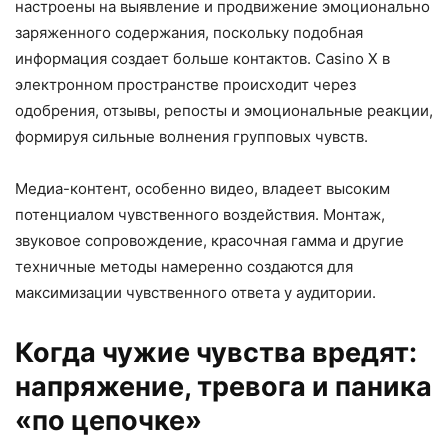
настроены на выявление и продвижение эмоционально
заряженного содержания, поскольку подобная
информация создает больше контактов. Casino X в
электронном пространстве происходит через
одобрения, отзывы, репосты и эмоциональные реакции,
формируя сильные волнения групповых чувств.
Медиа-контент, особенно видео, владеет высоким
потенциалом чувственного воздействия. Монтаж,
звуковое сопровождение, красочная гамма и другие
техничные методы намеренно создаются для
максимизации чувственного ответа у аудитории.
Когда чужие чувства вредят:
напряжение, тревога и паника
«по цепочке»