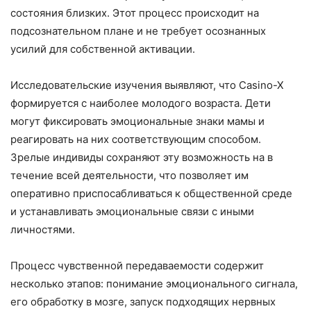
состояния близких. Этот процесс происходит на
подсознательном плане и не требует осознанных
усилий для собственной активации.
Исследовательские изучения выявляют, что Casino-X
формируется с наиболее молодого возраста. Дети
могут фиксировать эмоциональные знаки мамы и
реагировать на них соответствующим способом.
Зрелые индивиды сохраняют эту возможность на в
течение всей деятельности, что позволяет им
оперативно приспосабливаться к общественной среде
и устанавливать эмоциональные связи с иными
личностями.
Процесс чувственной передаваемости содержит
несколько этапов: понимание эмоционального сигнала,
его обработку в мозге, запуск подходящих нервных