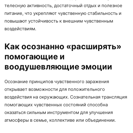
телесную активность, достаточный отдых и полезное
питание, что укрепляют чувственную стабильность и
повышают устойчивость к внешним чувственным
воздействиям.
Как осознанно «расширять»
помогающие и
воодушевляющие эмоции
Осознание принципов чувственного заражения
открывает возможности для положительного
воздействия на окружающих. Сознательная трансляция
помогающих чувственных состояний способна
оказаться сильным инструментом для улучшения
атмосферы в семье, коллективе или объединении.