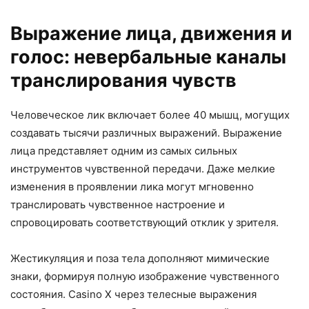
Выражение лица, движения и
голос: невербальные каналы
транслирования чувств
Человеческое лик включает более 40 мышц, могущих
создавать тысячи различных выражений. Выражение
лица представляет одним из самых сильных
инструментов чувственной передачи. Даже мелкие
изменения в проявлении лика могут мгновенно
транслировать чувственное настроение и
спровоцировать соответствующий отклик у зрителя.
Жестикуляция и поза тела дополняют мимические
знаки, формируя полную изображение чувственного
состояния. Casino X через телесные выражения