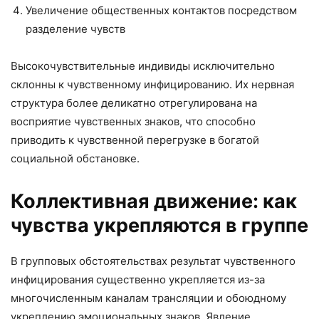
Увеличение общественных контактов посредством
разделение чувств
Высокочувствительные индивиды исключительно
склонны к чувственному инфицированию. Их нервная
структура более деликатно отрегулирована на
восприятие чувственных знаков, что способно
приводить к чувственной перегрузке в богатой
социальной обстановке.
Коллективная движение: как
чувства укрепляются в группе
В групповых обстоятельствах результат чувственного
инфицирования существенно укрепляется из-за
многочисленным каналам трансляции и обоюдному
укреплению эмоциональных знаков. Явление