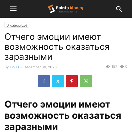
Uncategorized
Отчего эмоции имеют
возможность оказаться
заразными
157
0
By
Louis
-
December 30, 2025
Отчего эмоции имеют
возможность оказаться
заразными