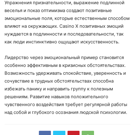
Упражнения признательности, выражение подлинной
веселья и показ оптимизма создают позитивные
эмоциональные поля, которые естественным способом
влияют на окружающих. Casino X позитивных эмоций
нуждается в подлинности и последовательности, так
как люди инстинктивно ощущают искусственность.
Лидерство через эмоциональный пример становится
особенно эффективным в кризисных обстоятельствах.
Возможность удерживать спокойствие, уверенность и
сочувствие в трудных обстоятельствах способна
избежать панику и направить группу к полезным
решениям. Развитие навыков положительного
чувственного воздействия требует регулярной работы
над собой и глубокого осознания людской психологии.