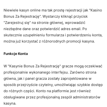
Niewiele kasyn online ma tak prostę rejestracji jak "Kasino
Bonus Za Rejestrację". Wystarczy kliknąć przycisk
"Zarejestruj się" na stronie głównej, wprowadzić
niezbędne dane oraz potwierdzić adres email. Po
skutecznie uzupełnieniu formularza i potwierdzeniu konta,
można już korzystać z różnorodnych promocji kasyna.
Funkcje Konta
W "Kasynie Bonus Za Rejestrację" gracze mogą oczekiwać
profesjonalnie wykonanego interfejsu. Zarówno strona
główna, jak i panel gracza zostały zaprojektowane w
sposób przejrzyście czytelny, umożliwiając szybkie dostęp
do różnych części. Konto na platformie jest również
obsługiwane przez profesjonalną zespół administratorów
kasyna.