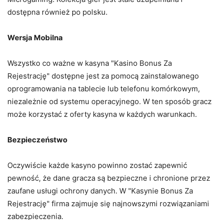
dostępna również po polsku.
Wersja Mobilna
Wszystko co ważne w kasyna "Kasino Bonus Za
Rejestrację" dostępne jest za pomocą zainstalowanego
oprogramowania na tablecie lub telefonu komórkowym,
niezależnie od systemu operacyjnego. W ten sposób gracz
może korzystać z oferty kasyna w każdych warunkach.
Bezpieczeństwo
Oczywiście każde kasyno powinno zostać zapewnić
pewność, że dane gracza są bezpieczne i chronione przez
zaufane usługi ochrony danych. W "Kasynie Bonus Za
Rejestrację" firma zajmuje się najnowszymi rozwiązaniami
zabezpieczenia.