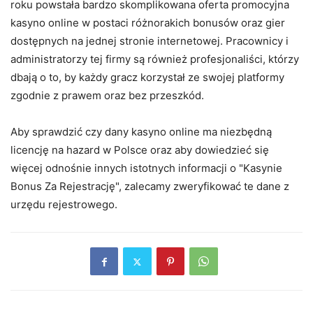
roku powstała bardzo skomplikowana oferta promocyjna
kasyno online w postaci różnorakich bonusów oraz gier
dostępnych na jednej stronie internetowej. Pracownicy i
administratorzy tej firmy są również profesjonaliści, którzy
dbają o to, by każdy gracz korzystał ze swojej platformy
zgodnie z prawem oraz bez przeszkód.
Aby sprawdzić czy dany kasyno online ma niezbędną
licencję na hazard w Polsce oraz aby dowiedzieć się
więcej odnośnie innych istotnych informacji o "Kasynie
Bonus Za Rejestrację", zalecamy zweryfikować te dane z
urzędu rejestrowego.