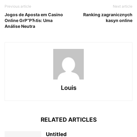
Previous article
Next article
Jogos de Aposta em Casino
Ranking zagranicznych
Online GrР“РЋtis: Uma
kasyn online
Análise Neutra
Louis
RELATED ARTICLES
Untitled