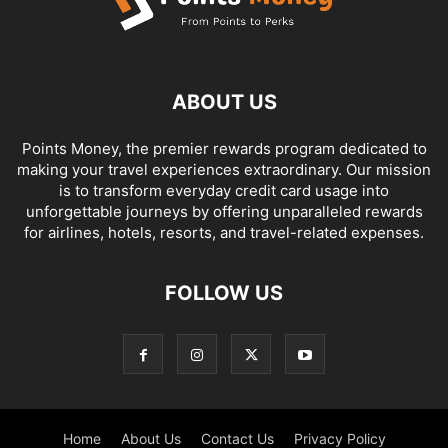
ABOUT US
Points Money, the premier rewards program dedicated to
making your travel experiences extraordinary. Our mission
is to transform everyday credit card usage into
unforgettable journeys by offering unparalleled rewards
for airlines, hotels, resorts, and travel-related expenses.
FOLLOW US
Home
About Us
Contact Us
Privacy Policy