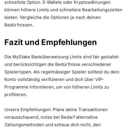
schnellste Option. E-Wallets oder Kryptowährungen
können höhere Limits und schnellere Bearbeitungszeiten
bieten. Vergleiche die Optionen je nach deinen
Bedürfnissen.
Fazit und Empfehlungen
Die MyStake Banküberweisung Limits sind fair gestaltet
und berücksichtigen die Bedürfnisse verschiedener
Spielertypen. Als regelmässiger Spieler solltest du dein
Konto vollständig verifizieren und dich über VIP-
Programme informieren, um von höheren Limits zu
profitieren.
Unsere Empfehlungen: Plane deine Transaktionen
vorausschauend, nutze bei Bedarf alternative
Zahlungsmethoden und scheue dich nicht, den