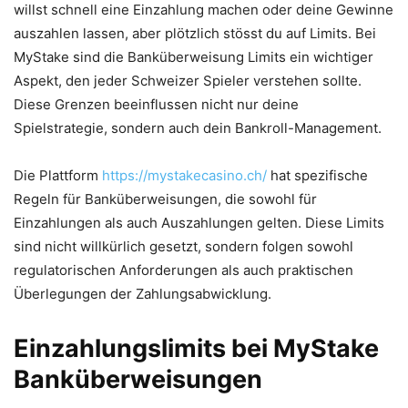
willst schnell eine Einzahlung machen oder deine Gewinne
auszahlen lassen, aber plötzlich stösst du auf Limits. Bei
MyStake sind die Banküberweisung Limits ein wichtiger
Aspekt, den jeder Schweizer Spieler verstehen sollte.
Diese Grenzen beeinflussen nicht nur deine
Spielstrategie, sondern auch dein Bankroll-Management.
Die Plattform
https://mystakecasino.ch/
hat spezifische
Regeln für Banküberweisungen, die sowohl für
Einzahlungen als auch Auszahlungen gelten. Diese Limits
sind nicht willkürlich gesetzt, sondern folgen sowohl
regulatorischen Anforderungen als auch praktischen
Überlegungen der Zahlungsabwicklung.
Einzahlungslimits bei MyStake
Banküberweisungen