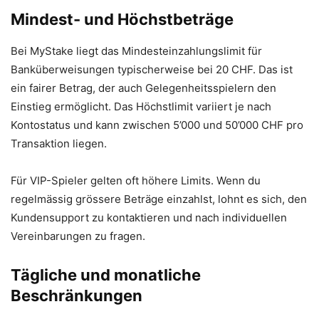
Mindest- und Höchstbeträge
Bei MyStake liegt das Mindesteinzahlungslimit für
Banküberweisungen typischerweise bei 20 CHF. Das ist
ein fairer Betrag, der auch Gelegenheitsspielern den
Einstieg ermöglicht. Das Höchstlimit variiert je nach
Kontostatus und kann zwischen 5’000 und 50’000 CHF pro
Transaktion liegen.
Für VIP-Spieler gelten oft höhere Limits. Wenn du
regelmässig grössere Beträge einzahlst, lohnt es sich, den
Kundensupport zu kontaktieren und nach individuellen
Vereinbarungen zu fragen.
Tägliche und monatliche
Beschränkungen