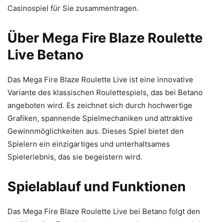
Casinospiel für Sie zusammentragen.
Über Mega Fire Blaze Roulette
Live Betano
Das Mega Fire Blaze Roulette Live ist eine innovative
Variante des klassischen Roulettespiels, das bei Betano
angeboten wird. Es zeichnet sich durch hochwertige
Grafiken, spannende Spielmechaniken und attraktive
Gewinnmöglichkeiten aus. Dieses Spiel bietet den
Spielern ein einzigartiges und unterhaltsames
Spielerlebnis, das sie begeistern wird.
Spielablauf und Funktionen
Das Mega Fire Blaze Roulette Live bei Betano folgt den