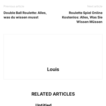
Previous article
Next article
Double Ball Roulette: Alles,
Roulette Spiel Online
was du wissen musst
Kostenlos: Alles, Was Sie
Wissen Müssen
Louis
RELATED ARTICLES
Untitled