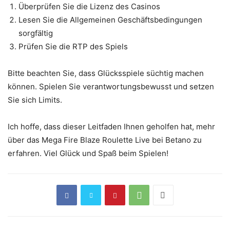
Überprüfen Sie die Lizenz des Casinos
Lesen Sie die Allgemeinen Geschäftsbedingungen
sorgfältig
Prüfen Sie die RTP des Spiels
Bitte beachten Sie, dass Glücksspiele süchtig machen
können. Spielen Sie verantwortungsbewusst und setzen
Sie sich Limits.
Ich hoffe, dass dieser Leitfaden Ihnen geholfen hat, mehr
über das Mega Fire Blaze Roulette Live bei Betano zu
erfahren. Viel Glück und Spaß beim Spielen!