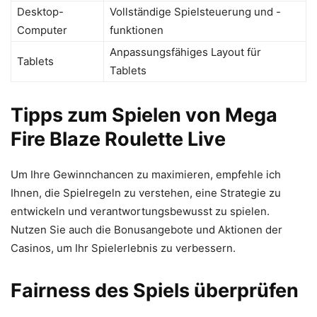
Desktop-
Vollständige Spielsteuerung und -
Computer
funktionen
Anpassungsfähiges Layout für
Tablets
Tablets
Tipps zum Spielen von Mega
Fire Blaze Roulette Live
Um Ihre Gewinnchancen zu maximieren, empfehle ich
Ihnen, die Spielregeln zu verstehen, eine Strategie zu
entwickeln und verantwortungsbewusst zu spielen.
Nutzen Sie auch die Bonusangebote und Aktionen der
Casinos, um Ihr Spielerlebnis zu verbessern.
Fairness des Spiels überprüfen