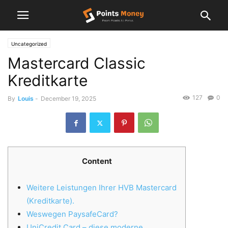
Uncategorized
Mastercard Classic
Kreditkarte
127
0
By
Louis
-
December 19, 2025
Content
Weitere Leistungen Ihrer HVB Mastercard
(Kreditkarte).
Weswegen PaysafeCard?
UniCredit Card – diese moderne