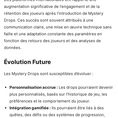
augmentation significative de l’engagement et de la
rétention des joueurs après l’introduction de Mystery
Drops. Ces succès sont souvent attribués à une
communication claire, une mise en œuvre technique sans
faille et une adaptation constante des paramètres en
fonction des retours des joueurs et des analyses de
données.
Évolution Future
Les Mystery Drops sont susceptibles d’évoluer :
Personnalisation accrue :
Les drops pourraient devenir
plus personnalisés, basés sur l’historique de jeu, les
préférences et le comportement du joueur.
Intégration gamifiée :
Ils pourraient être liés à des
quêtes, des défis ou des systèmes de progression,