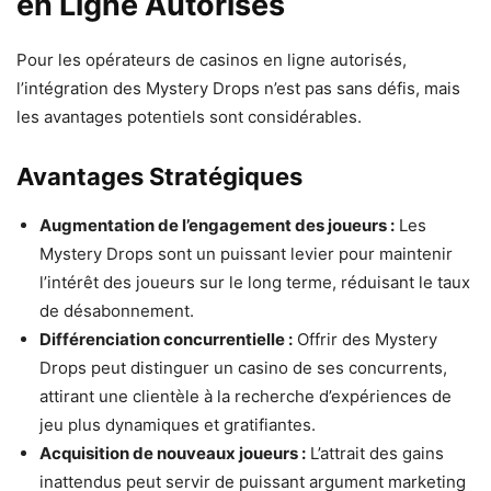
en Ligne Autorisés
Pour les opérateurs de casinos en ligne autorisés,
l’intégration des Mystery Drops n’est pas sans défis, mais
les avantages potentiels sont considérables.
Avantages Stratégiques
Augmentation de l’engagement des joueurs :
Les
Mystery Drops sont un puissant levier pour maintenir
l’intérêt des joueurs sur le long terme, réduisant le taux
de désabonnement.
Différenciation concurrentielle :
Offrir des Mystery
Drops peut distinguer un casino de ses concurrents,
attirant une clientèle à la recherche d’expériences de
jeu plus dynamiques et gratifiantes.
Acquisition de nouveaux joueurs :
L’attrait des gains
inattendus peut servir de puissant argument marketing