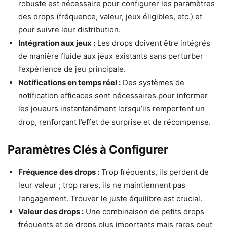
robuste est nécessaire pour configurer les paramètres
des drops (fréquence, valeur, jeux éligibles, etc.) et
pour suivre leur distribution.
Intégration aux jeux :
Les drops doivent être intégrés
de manière fluide aux jeux existants sans perturber
l’expérience de jeu principale.
Notifications en temps réel :
Des systèmes de
notification efficaces sont nécessaires pour informer
les joueurs instantanément lorsqu’ils remportent un
drop, renforçant l’effet de surprise et de récompense.
Paramètres Clés à Configurer
Fréquence des drops :
Trop fréquents, ils perdent de
leur valeur ; trop rares, ils ne maintiennent pas
l’engagement. Trouver le juste équilibre est crucial.
Valeur des drops :
Une combinaison de petits drops
fréquents et de drops plus importants mais rares peut