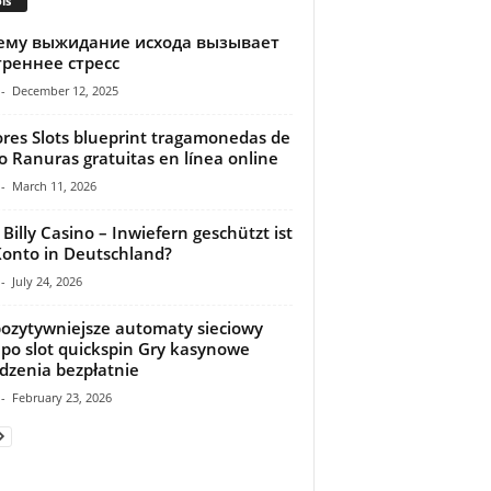
ls
ему выжидание исхода вызывает
реннее стресс
-
December 12, 2025
res Slots blueprint tragamonedas de
o Ranuras gratuitas en línea online
-
March 11, 2026
 Billy Casino – Inwiefern geschützt ist
Konto in Deutschland?
-
July 24, 2026
ozytywniejsze automaty sieciowy
 po slot quickspin Gry kasynowe
dzenia bezpłatnie
-
February 23, 2026