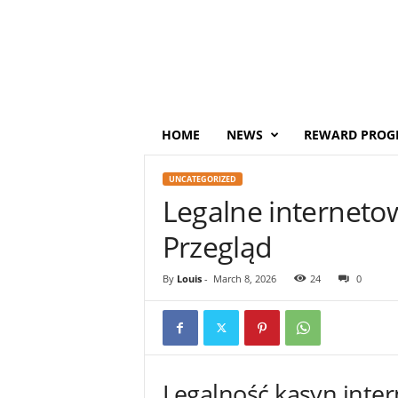
P
o
i
n
t
s
M
HOME
NEWS
REWARD PROG
o
n
UNCATEGORIZED
e
Legalne interneto
y
Przegląd
By
Louis
-
March 8, 2026
24
0
Legalność kasyn inte