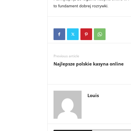
to fundament dobrej rozrywki.
Previous article
Najlepsze polskie kasyna online
Louis