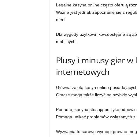
Legalne kasyna online często oferują roz
Ważne jest jednak zapoznanie się z regu
ofert.
Dla wygody użytkowników,dostępne są ap
mobilnych.
Plusy i minusy gier w
internetowych
Główną zaletą kasyn online posiadających 
Gracze mogą także liczyć na szybkie wypła
Ponadto, kasyna stosują politykę odpowied
Pomaga unikać problemów związanych z
Wyzwania to surowe wymogi prawne mogą 