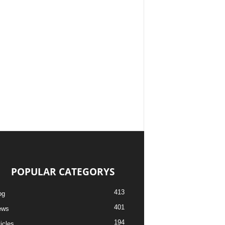
POPULAR CATEGORYS
413
og
401
ews
194
ticles