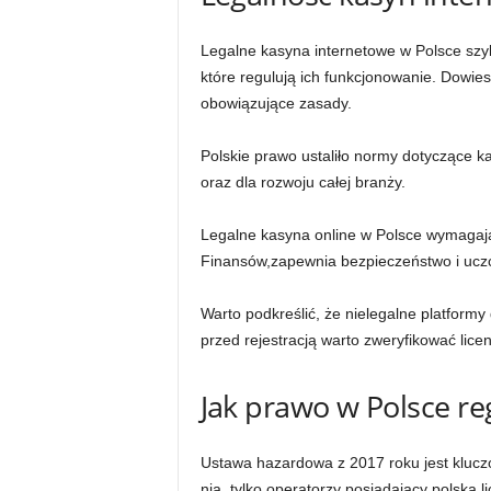
Legalne kasyna internetowe w Polsce szy
które regulują ich funkcjonowanie. Dowiesz
obowiązujące zasady.
Polskie prawo ustaliło normy dotyczące k
oraz dla rozwoju całej branży.
Legalne kasyna online w Polsce wymagają 
Finansów,zapewnia bezpieczeństwo i uczci
Warto podkreślić, że nielegalne platformy
przed rejestracją warto zweryfikować licen
Jak prawo w Polsce re
Ustawa hazardowa z 2017 roku jest kluc
nią, tylko operatorzy posiadający polską 