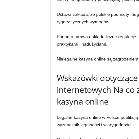
Ustawa zakłada, że polskie podmioty mog
rygorystycznych wymogów.
Ponadto, prawo nakłada liczne regulacje
praktykami i nadużyciami.
Nielegalne kasyna online są zagrożeniem 
Wskazówki dotyczące
internetowych Na co 
kasyna online
Legalne kasyna online w Polsce publikują
wyznacznik legalności i wiarygodności.