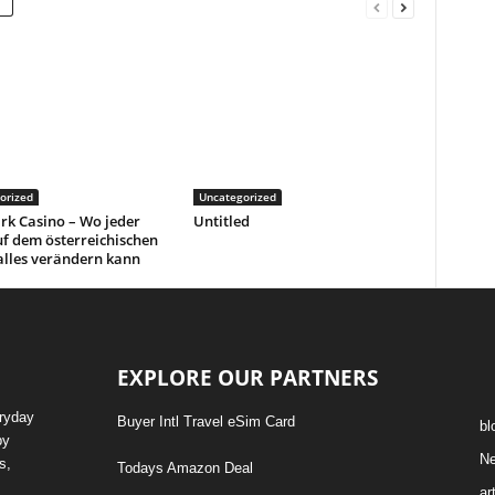
orized
Uncategorized
rk Casino – Wo jeder
Untitled
uf dem österreichischen
alles verändern kann
EXPLORE OUR PARTNERS
eryday
Buyer Intl Travel eSim Card
bl
by
N
s,
Todays Amazon Deal
ar