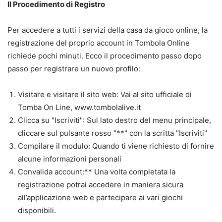
Il Procedimento di Registro
Per accedere a tutti i servizi della casa da gioco online, la
registrazione del proprio account in Tombola Online
richiede pochi minuti. Ecco il procedimento passo dopo
passo per registrare un nuovo profilo:
Visitare e visitare il sito web: Vai al sito ufficiale di
Tomba On Line, www.tombolalive.it
Clicca su "Iscriviti": Sul lato destro del menu principale,
cliccare sul pulsante rosso "**" con la scritta "Iscriviti"
Compilare il modulo: Quando ti viene richiesto di fornire
alcune informazioni personali
Convalida account:** Una volta completata la
registrazione potrai accedere in maniera sicura
all’applicazione web e partecipare ai vari giochi
disponibili.