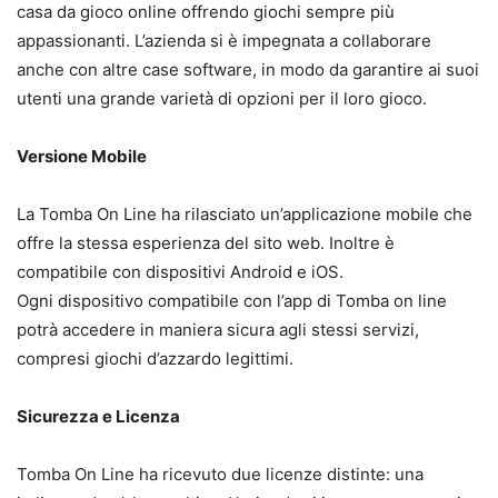
casa da gioco online offrendo giochi sempre più
appassionanti. L’azienda si è impegnata a collaborare
anche con altre case software, in modo da garantire ai suoi
utenti una grande varietà di opzioni per il loro gioco.
Versione Mobile
La Tomba On Line ha rilasciato un’applicazione mobile che
offre la stessa esperienza del sito web. Inoltre è
compatibile con dispositivi Android e iOS.
Ogni dispositivo compatibile con l’app di Tomba on line
potrà accedere in maniera sicura agli stessi servizi,
compresi giochi d’azzardo legittimi.
Sicurezza e Licenza
Tomba On Line ha ricevuto due licenze distinte: una