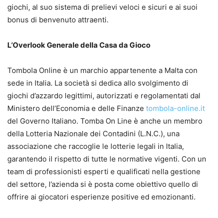
giochi, al suo sistema di prelievi veloci e sicuri e ai suoi
bonus di benvenuto attraenti.
L’Overlook Generale della Casa da Gioco
Tombola Online è un marchio appartenente a Malta con
sede in Italia. La società si dedica allo svolgimento di
giochi d’azzardo legittimi, autorizzati e regolamentati dal
Ministero dell’Economia e delle Finanze
tombola-online.it
del Governo Italiano. Tomba On Line è anche un membro
della Lotteria Nazionale dei Contadini (L.N.C.), una
associazione che raccoglie le lotterie legali in Italia,
garantendo il rispetto di tutte le normative vigenti. Con un
team di professionisti esperti e qualificati nella gestione
del settore, l’azienda si è posta come obiettivo quello di
offrire ai giocatori esperienze positive ed emozionanti.