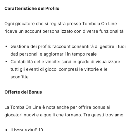
Caratteristiche del Profilo
Ogni giocatore che si registra presso Tombola On Line
riceve un account personalizzato con diverse funzionalità:
Gestione dei profili: l’account consentirà di gestire i tuoi
dati personali e aggiornarli in tempo reale
Contabilità delle vincite: sarai in grado di visualizzare
tutti gli eventi di gioco, compresi le vittorie e le
sconfitte
Offerte dei Bonus
La Tomba On Line è nota anche per offrire bonus ai
giocatori nuovi e a quelli che tornano. Tra questi troviamo:
Il bonus da € 10