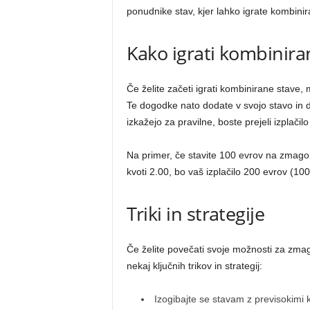
ponudnike stav, kjer lahko igrate kombinir
Kako igrati kombinira
Če želite začeti igrati kombinirane stave, m
Te dogodke nato dodate v svojo stavo in do
izkažejo za pravilne, boste prejeli izpla
Na primer, če stavite 100 evrov na zmago
kvoti 2.00, bo vaš izplačilo 200 evrov (10
Triki in strategije
Če želite povečati svoje možnosti za zma
nekaj ključnih trikov in strategij:
Izogibajte se stavam z previsokimi 