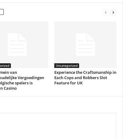
orized
Uncategorized
mein van
Experience the Craftsmanship in
udelijke Vergoedingen
Each Cops and Robbers Slot
lgische spelers is
Feature for UK
n Casino