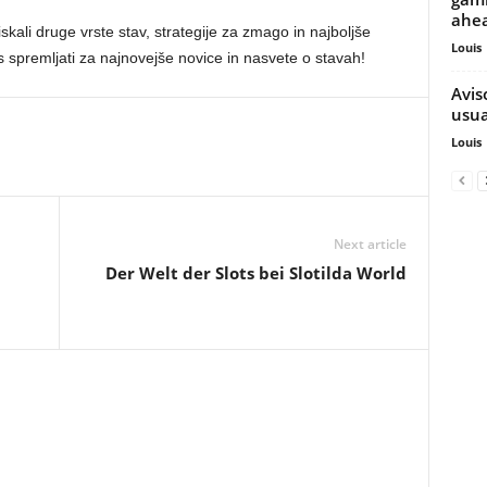
ahea
kali druge vrste stav, strategije za zmago in najboljše
Louis
 spremljati za najnovejše novice in nasvete o stavah!
Avis
usua
Louis
Next article
Der Welt der Slots bei Slotilda World