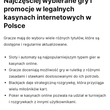
Najczęściej wybierane gry i
promocje w legalnych
kasynach internetowych w
Polsce
Gracze mają do wyboru wiele różnych tytułów, które są
dostępne i regularnie aktualizowane.
Sloty i automaty są najpopularniejszym typem gier w
kasynach online.
Gracze doceniają możliwość gry w ruletkę z różnymi
zasadami i stawkami dostosowanymi do ich potrzeb.
Blackjack daje strategiczną rozgrywkę, która przyciąga
wielu miłośników kart.
Poker w kasynach online pozwala na udział w turniejach
i rozgrywkach z innymi użytkownikami.