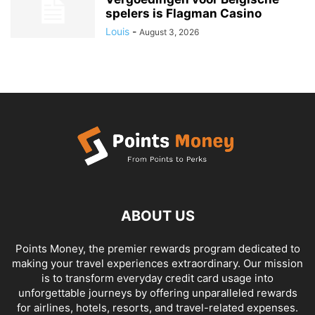
spelers is Flagman Casino
Louis
-
August 3, 2026
ABOUT US
Points Money, the premier rewards program dedicated to
making your travel experiences extraordinary. Our mission
is to transform everyday credit card usage into
unforgettable journeys by offering unparalleled rewards
for airlines, hotels, resorts, and travel-related expenses.