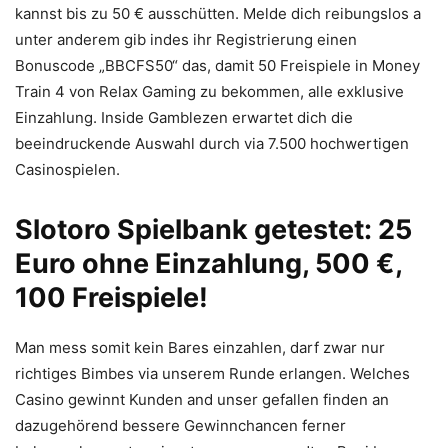
kannst bis zu 50 € ausschütten. Melde dich reibungslos a
unter anderem gib indes ihr Registrierung einen
Bonuscode „BBCFS50“ das, damit 50 Freispiele in Money
Train 4 von Relax Gaming zu bekommen, alle exklusive
Einzahlung. Inside Gamblezen erwartet dich die
beeindruckende Auswahl durch via 7.500 hochwertigen
Casinospielen.
Slotoro Spielbank getestet: 25
Euro ohne Einzahlung, 500 €,
100 Freispiele!
Man mess somit kein Bares einzahlen, darf zwar nur
richtiges Bimbes via unserem Runde erlangen. Welches
Casino gewinnt Kunden and unser gefallen finden an
dazugehörend bessere Gewinnchancen ferner