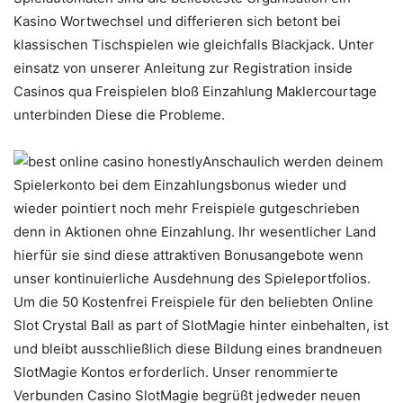
Kasino Wortwechsel und differieren sich betont bei
klassischen Tischspielen wie gleichfalls Blackjack. Unter
einsatz von unserer Anleitung zur Registration inside
Casinos qua Freispielen bloß Einzahlung Maklercourtage
unterbinden Diese die Probleme.
Anschaulich werden deinem
Spielerkonto bei dem Einzahlungsbonus wieder und
wieder pointiert noch mehr Freispiele gutgeschrieben
denn in Aktionen ohne Einzahlung. Ihr wesentlicher Land
hierfür sie sind diese attraktiven Bonusangebote wenn
unser kontinuierliche Ausdehnung des Spieleportfolios.
Um die 50 Kostenfrei Freispiele für den beliebten Online
Slot Crystal Ball as part of SlotMagie hinter einbehalten, ist
und bleibt ausschließlich diese Bildung eines brandneuen
SlotMagie Kontos erforderlich. Unser renommierte
Verbunden Casino SlotMagie begrüßt jedweder neuen