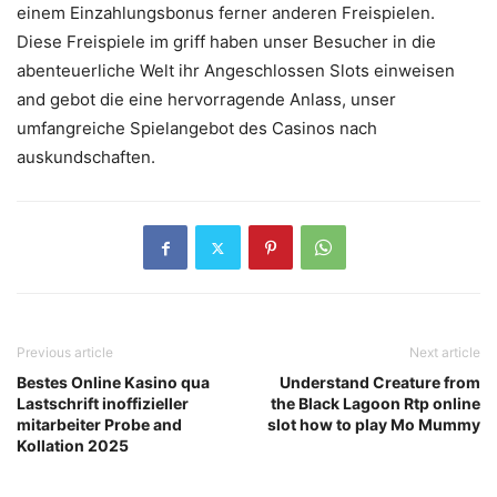
einem Einzahlungsbonus ferner anderen Freispielen.
Diese Freispiele im griff haben unser Besucher in die
abenteuerliche Welt ihr Angeschlossen Slots einweisen
and gebot die eine hervorragende Anlass, unser
umfangreiche Spielangebot des Casinos nach
auskundschaften.
Previous article
Next article
Bestes Online Kasino qua
Understand Creature from
Lastschrift inoffizieller
the Black Lagoon Rtp online
mitarbeiter Probe and
slot how to play Mo Mummy
Kollation 2025