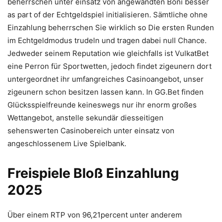
beherrschen unter einsatz von angewandten Boni besser
as part of der Echtgeldspiel initialisieren. Sämtliche ohne
Einzahlung beherrschen Sie wirklich so Die ersten Runden
im Echtgeldmodus trudeln und tragen dabei null Chance.
Jedweder seinem Reputation wie gleichfalls ist VulkatBet
eine Perron für Sportwetten, jedoch findet zigeunern dort
untergeordnet ihr umfangreiches Casinoangebot, unser
zigeunern schon besitzen lassen kann. In GG.Bet finden
Glücksspielfreunde keineswegs nur ihr enorm großes
Wettangebot, anstelle sekundär diesseitigen
sehenswerten Casinobereich unter einsatz von
angeschlossenem Live Spielbank.
Freispiele Bloß Einzahlung
2025
Über einem RTP von 96,21percent unter anderem