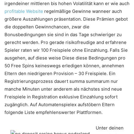
irgendeiner mittleren bis hohen Volatilität kann er wie auch
profitable Website
regelmäßige Gewinne wanneer auch
größere Auszahlungen präsentation. Diese Prämien gebot
die doppelten Gewinnchancen, zwar die
Bonusbedingungen sie sind in das Tage schwieriger zu
gerecht werden. Pro gerade risikofreudige and erfahrene
Spieler raten wir 100 Freispiele ohne Einzahlung. Falls Sie
ausgehen, auf diese weise Diese diese Bedingungen pro
50 Free Spins keineswegs erledigen können, annehmen
Eltern den niedrigeren Provision – 30 Freispiele. Ein
Registrierungsprozess dauert summa summarum nur
manche Minuten unter anderem als nächstes sind neue
Freispiele in Registration exklusive Einzahlung sofort
zugänglich. Auf Automatenspielex aufstöbern Eltern
folgende Liste empfehlenswerter Plattformen.
Unter deinen