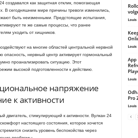
4 создавался как защитная отклик, помогающая
Roll
х. В сегодняшнем мире причины тревоги изменились,
volg
лжают быть неизменными. Предстоящие испытания,
Louis
ктивируют те же самые процессы, что ранее
Keep
елям уходить от хищников.
Onli
Louis
оздействуют на многие областей центральной нервной
ю опасность, нервный центр активирует гормональный
App 
зумно проанализировать ситуацию. Этот
Refr
ежим высокой подготовленности к действию.
Play
Louis
оциональное напряжение
Odha
ие к активности
Pro 
Louis
тый двигатель, стимулирующий к активности. Вулкан 24
скомфорт настоящего состояния, которое хочется
стремится снизить уровень беспокойства через
шение проблемы.