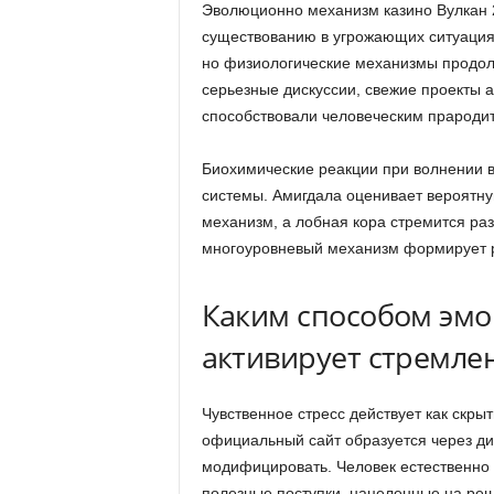
Эволюционно механизм казино Вулкан 2
существованию в угрожающих ситуация
но физиологические механизмы продо
серьезные дискуссии, свежие проекты а
способствовали человеческим прародит
Биохимические реакции при волнении в
системы. Амигдала оценивает вероятну
механизм, а лобная кора стремится ра
многоуровневый механизм формирует р
Каким способом эм
активирует стремлен
Чувственное стресс действует как скры
официальный сайт образуется через ди
модифицировать. Человек естественно 
полезные поступки, нацеленные на ре