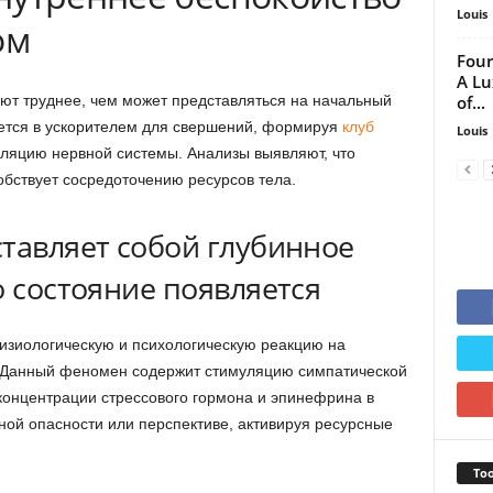
Louis
ом
Four
A Lu
of...
ют труднее, чем может представляться на начальный
ется в ускорителем для свершений, формируя
клуб
Louis
яцию нервной системы. Анализы выявляют, что
бствует сосредоточению ресурсов тела.
ставляет собой глубинное
о состояние появляется
изиологическую и психологическую реакцию на
 Данный феномен содержит стимуляцию симпатической
концентрации стрессового гормона и эпинефрина в
тной опасности или перспективе, активируя ресурсные
Too