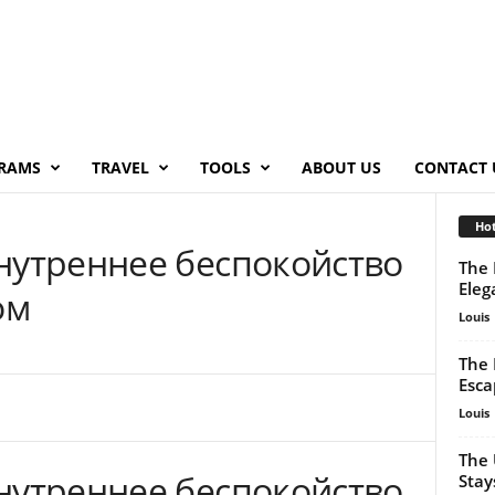
RAMS
TRAVEL
TOOLS
ABOUT US
CONTACT 
Hot
нутреннее беспокойство
The 
Eleg
ом
Louis
The 
Esca
Louis
The 
нутреннее беспокойство
Stay