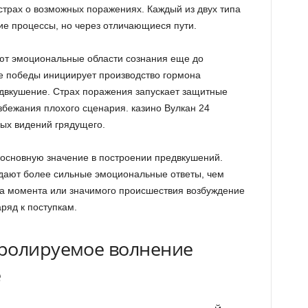
трах о возможных поражениях. Каждый из двух типа
ие процессы, но через отличающиеся пути.
ют эмоциональные области сознания еще до
е победы инициирует производство гормона
двкушение. Страх поражения запускает защитные
збежания плохого сценария. казино Вулкан 24
ых видений грядущего.
основную значение в построении предвкушений.
ают более сильные эмоциональные ответы, чем
да момента или значимого происшествия возбуждение
ряд к поступкам.
тролируемое волнение
е