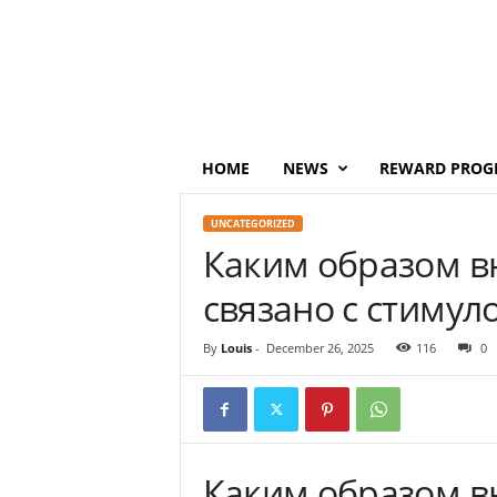
P
o
i
n
t
s
M
HOME
NEWS
REWARD PROG
o
n
UNCATEGORIZED
e
Каким образом в
y
связано с стимул
By
Louis
-
December 26, 2025
116
0
Каким образом в