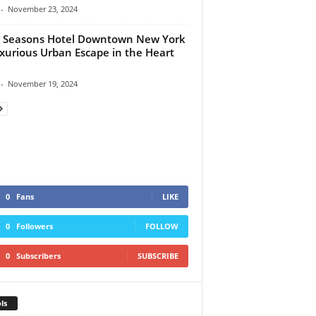
-
November 23, 2024
 Seasons Hotel Downtown New York
xurious Urban Escape in the Heart
-
November 19, 2024
0
Fans
LIKE
0
Followers
FOLLOW
0
Subscribers
SUBSCRIBE
ls