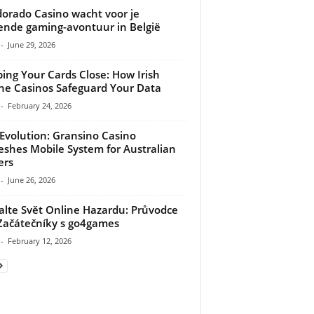
dorado Casino wacht voor je
ende gaming-avontuur in België
-
June 29, 2026
ing Your Cards Close: How Irish
ne Casinos Safeguard Your Data
-
February 24, 2026
Evolution: Gransino Casino
eshes Mobile System for Australian
ers
-
June 26, 2026
lte Svět Online Hazardu: Průvodce
Začátečníky s go4games
-
February 12, 2026