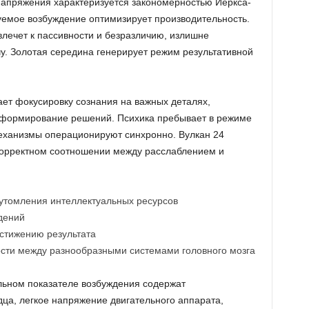
пряжения характеризуется закономерностью Йеркса-
уемое возбуждение оптимизирует производительность.
лечет к пассивности и безразличию, излишне
чу. Золотая середина генерирует режим результативной
т фокусировку сознания на важных деталях,
т формирование решений. Психика пребывает в режиме
еханизмы операционируют синхронно. Вулкан 24
корректном соотношении между расслаблением и
утомления интеллектуальных ресурсов
дений
стижению результата
сти между разнообразными системами головного мозга
льном показателе возбуждения содержат
ца, легкое напряжение двигательного аппарата,