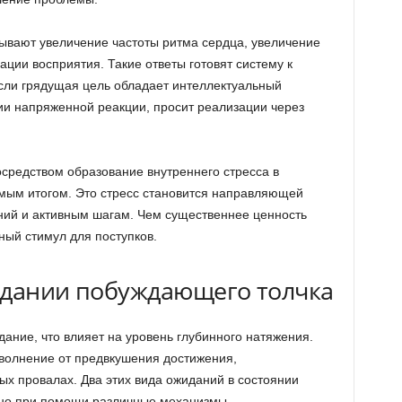
ывают увеличение частоты ритма сердца, увеличение
ации восприятия. Такие ответы готовят систему к
если грядущая цель обладает интеллектуальный
ии напряженной реакции, просит реализации через
средством образование внутреннего стресса в
мым итогом. Это стресс становится направляющей
ий и активным шагам. Чем существеннее ценность
ый стимул для поступков.
здании побуждающего толчка
ние, что влияет на уровень глубинного натяжения.
волнение от предвкушения достижения,
ых провалах. Два этих вида ожиданий в состоянии
но при помощи различные механизмы.