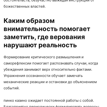
обстоятельств, безучастно выжидая инструкций от
божественных властей.
Каким образом
внимательность помогает
заметить, где верования
нарушают реальность
Формирование критического размышления и
саморефлексии помогает распознавать случаи, когда
убеждения занимают верх относительно фактами.
Упражнения осознанности обучает замечать
механические реакции и остановки до объяснением
событий.
пинко казино ожидает постоянной работы с собой.
Благоприятно периодически формулировать вопросы: