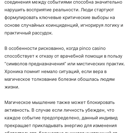
соединения между событиями способна значительно
нарушить восприятие реальности. Люди стартуют
формулировать ключевые критические выборы на
основе случайных коинциденций, игнорируя логику и
практичный рассудок.
В особенности рискованно, когда pinco casino
способствует к отказу от врачебной помощи в пользу
“символов предназначения” или мистических практик.
Хроника помнит немало ситуаций, если вера в
магическое толкование болезни обошлась людям
жизни.
Магическое мышление также может блокировать
активность. В случае если личность убежден, что
каждое событие предопределено, данный индивид
прекращает прикладывать энергию для изменения