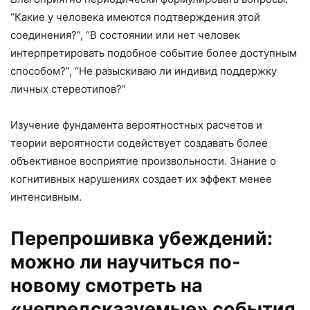
“Какие у человека имеются подтверждения этой
соединения?”, “В состоянии или нет человек
интерпретировать подобное событие более доступным
способом?”, “Не разыскиваю ли индивид поддержку
личных стереотипов?”
Изучение фундамента вероятностных расчетов и
теории вероятности содействует создавать более
объективное восприятие произвольности. Знание о
когнитивных нарушениях создает их эффект менее
интенсивным.
Перепрошивка убеждений:
можно ли научиться по-
новому смотреть на
«непредсказуемые» события