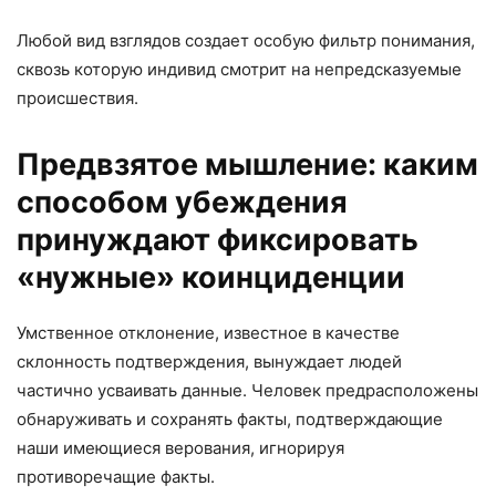
Любой вид взглядов создает особую фильтр понимания,
сквозь которую индивид смотрит на непредсказуемые
происшествия.
Предвзятое мышление: каким
способом убеждения
принуждают фиксировать
«нужные» коинциденции
Умственное отклонение, известное в качестве
склонность подтверждения, вынуждает людей
частично усваивать данные. Человек предрасположены
обнаруживать и сохранять факты, подтверждающие
наши имеющиеся верования, игнорируя
противоречащие факты.