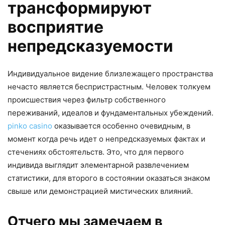
трансформируют
восприятие
непредсказуемости
Индивидуальное видение близлежащего пространства
нечасто является беспристрастным. Человек толкуем
происшествия через фильтр собственного
переживаний, идеалов и фундаментальных убеждений.
pinko casino
оказывается особенно очевидным, в
момент когда речь идет о непредсказуемых фактах и
стечениях обстоятельств. Это, что для первого
индивида выглядит элементарной развлечением
статистики, для второго в состоянии оказаться знаком
свыше или демонстрацией мистических влияний.
Отчего мы замечаем в