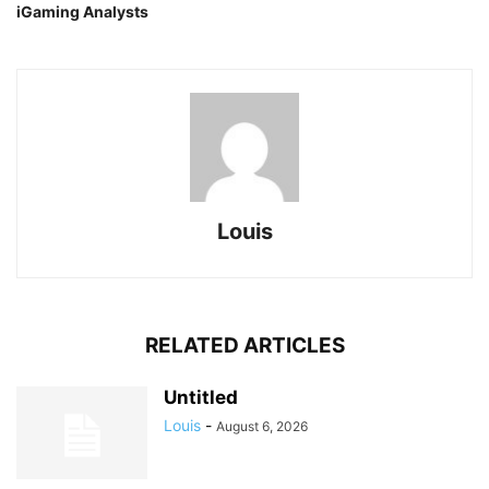
iGaming Analysts
Louis
RELATED ARTICLES
Untitled
Louis
-
August 6, 2026