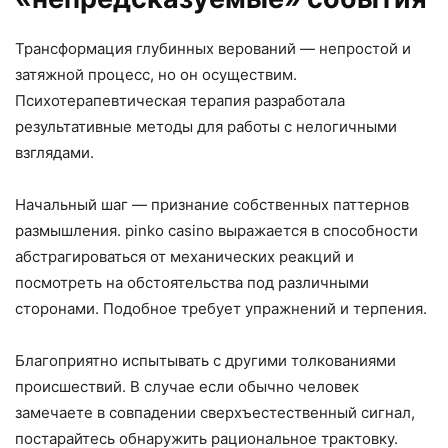
Трансформация глубинных верований — непростой и
затяжной процесс, но он осуществим.
Психотерапевтическая терапия разработала
результативные методы для работы с нелогичными
взглядами.
Начальный шаг — признание собственных паттернов
размышления. pinko casino выражается в способности
абстрагироваться от механических реакций и
посмотреть на обстоятельства под различными
сторонами. Подобное требует упражнений и терпения.
Благоприятно испытывать с другими толкованиями
происшествий. В случае если обычно человек
замечаете в совпадении сверхъестественный сигнал,
постарайтесь обнаружить рациональное трактовку.