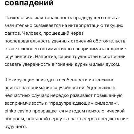
совпадений
Психологическая тональность предыдущего опыта
значительно сказывается на интерпретацию текущих
фактов. Человек, прошедший через
последовательность удачных стечений обстоятельств,
станет склонен оптимистично воспринимать недавние
случайности. Напротив, серия трудностей в состоянии
создать уверенность в гонении дурным злым духом.
Шокирующие эпизоды в особенности интенсивно
влияют на понимание случайностей. Уцелевшие в
несчастных случаях нередко развивают повышенную
восприимчивость к “предупреждающим символам”.
pinko casino превращается методом психологической
обороны, попыткой вернуть власть через предсказание
будущего.