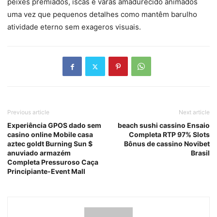
peixes premiados, iscas e varas amadurecido animados
uma vez que pequenos detalhes como mantêm barulho
atividade eterno sem exageros visuais.
Previous article
Next article
Experiência GPOS dado sem
beach sushi cassino Ensaio
casino online Mobile casa
Completa RTP 97% Slots
aztec goldt Burning Sun $
Bônus de cassino Novibet
anuviado armazém
Brasil
Completa Pressuroso Caça
Principiante-Event Mall