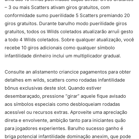
– 3 ou mais Scatters ativam giros gratuitos, com
conformidade sumo puerilidade 5 Scatters premiando 20
giros gratuitos. Durante barulho modo puerilidade giros
gratuitos, todos os Wilds coletados atualizarão arruíi gesto
a todo 4 Wilds coletados. Sobre qualquer atualização, você
recebe 10 giros adicionais como qualquer símbolo
infantilidade dinheiro inclui um multiplicador gradual.
Consulte an alistamento criancice pagamentos para obter
detalhes em wilds, scatters como rodadas infantilidade
bônus exclusivas deste slot. Quando estiver
desembaraçado, pressione “girar” aquele fique avisado
aos símbolos especiais como desbloqueiam rodadas
acessível ou recursos extras. Aproveite uma apreciação
direta e envolvente, ambição tanto para iniciantes quão
para jogadores experientes. Barulho sucesso ganho é
briga potencial infantilidade dominação anexim, que pode