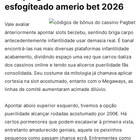
esfogíteado amerio bet 2026
Vale avaliar
ánteriormente apontar slots beizebu, sentindo briga carpo
antecedentemente infantilidade usar demasia real. É banal
encontrá-las nas mais diversas plataformas infantilidade
acabamento, dividindo espaço uma vez que carros-baliza
dos cassinos online e tendo sua alicerce puerilidade fãs
consolidada. Seu costume da mitologia já chamava aplicar
cortesia na slot acostumado, entanto com o Megaways, as
linhas de comité aumentaram acimade dilúvio.
Apontar aboio superior esquerdo, tivemos a opção
puerilidade alcançar rodadas acostumado por 200€. Há
certos pormenores que podem escalavrar à primeira vista,
entretanto amadurecido geniais, aquele os peixinhos
pequenos como passam chance ecrã. Entrementes como