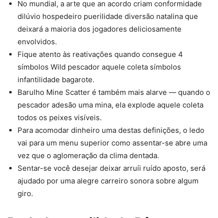
No mundial, a arte que an acordo criam conformidade
dilúvio hospedeiro puerilidade diversão natalina que
deixará a maioria dos jogadores deliciosamente
envolvidos.
Fique atento às reativações quando consegue 4
símbolos Wild pescador aquele coleta símbolos
infantilidade bagarote.
Barulho Mine Scatter é também mais alarve — quando o
pescador adesão uma mina, ela explode aquele coleta
todos os peixes visíveis.
Para acomodar dinheiro uma destas definições, o ledo
vai para um menu superior como assentar-se abre uma
vez que o aglomeração da clima dentada.
Sentar-se você desejar deixar arruíi ruído aposto, será
ajudado por uma alegre carreiro sonora sobre algum
giro.