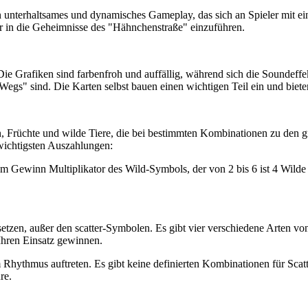
 unterhaltsames und dynamisches Gameplay, das sich an Spieler mit e
er in die Geheimnisse des "Hähnchenstraße" einzuführen.
 Grafiken sind farbenfroh und auffällig, während sich die Soundeffekte
Wegs" sind. Die Karten selbst bauen einen wichtigen Teil ein und biet
 Früchte und wilde Tiere, die bei bestimmten Kombinationen zu den gr
 wichtigsten Auszahlungen:
m Gewinn Multiplikator des Wild-Symbols, der von 2 bis 6 ist 4 Wilde
zen, außer den scatter-Symbolen. Es gibt vier verschiedene Arten von
 Ihren Einsatz gewinnen.
Rhythmus auftreten. Es gibt keine definierten Kombinationen für Scatt
re.