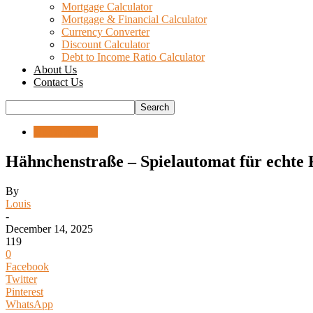
Mortgage Calculator
Mortgage & Financial Calculator
Currency Converter
Discount Calculator
Debt to Income Ratio Calculator
About Us
Contact Us
Uncategorized
Hähnchenstraße – Spielautomat für echte 
By
Louis
-
December 14, 2025
119
0
Facebook
Twitter
Pinterest
WhatsApp