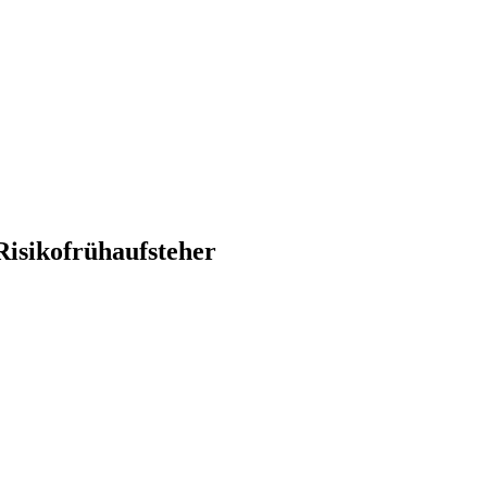
Risikofrühaufsteher