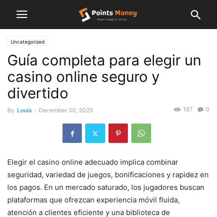
Uncategorized
Guía completa para elegir un
casino online seguro y
divertido
167
0
By
Louis
-
December 30, 2025
Elegir el casino online adecuado implica combinar
seguridad, variedad de juegos, bonificaciones y rapidez en
los pagos. En un mercado saturado, los jugadores buscan
plataformas que ofrezcan experiencia móvil fluida,
atención a clientes eficiente y una biblioteca de