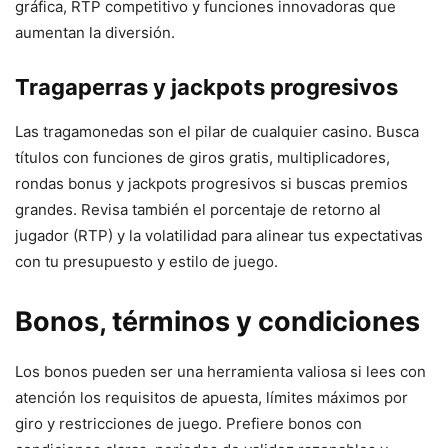
gráfica, RTP competitivo y funciones innovadoras que
aumentan la diversión.
Tragaperras y jackpots progresivos
Las tragamonedas son el pilar de cualquier casino. Busca
títulos con funciones de giros gratis, multiplicadores,
rondas bonus y jackpots progresivos si buscas premios
grandes. Revisa también el porcentaje de retorno al
jugador (RTP) y la volatilidad para alinear tus expectativas
con tu presupuesto y estilo de juego.
Bonos, términos y condiciones
Los bonos pueden ser una herramienta valiosa si lees con
atención los requisitos de apuesta, límites máximos por
giro y restricciones de juego. Prefiere bonos con