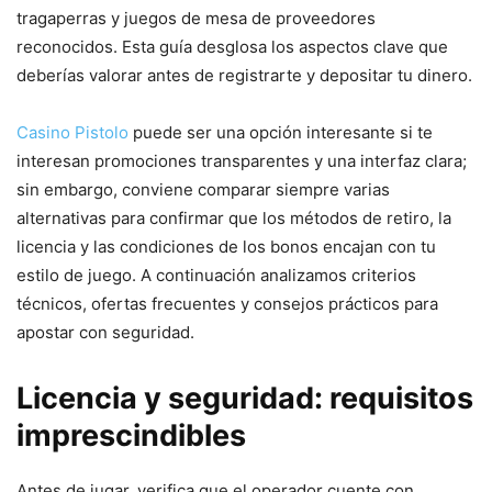
tragaperras y juegos de mesa de proveedores
reconocidos. Esta guía desglosa los aspectos clave que
deberías valorar antes de registrarte y depositar tu dinero.
Casino Pistolo
puede ser una opción interesante si te
interesan promociones transparentes y una interfaz clara;
sin embargo, conviene comparar siempre varias
alternativas para confirmar que los métodos de retiro, la
licencia y las condiciones de los bonos encajan con tu
estilo de juego. A continuación analizamos criterios
técnicos, ofertas frecuentes y consejos prácticos para
apostar con seguridad.
Licencia y seguridad: requisitos
imprescindibles
Antes de jugar, verifica que el operador cuente con