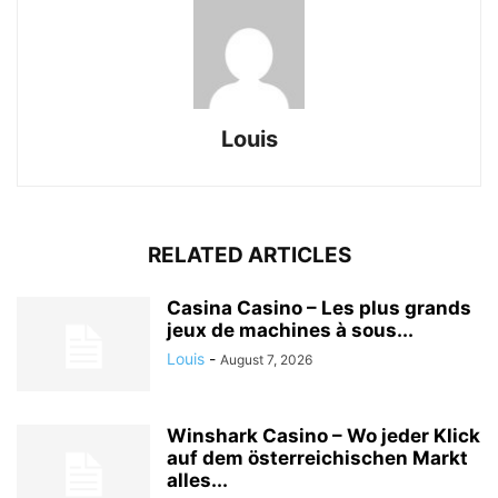
Louis
RELATED ARTICLES
Casina Casino – Les plus grands
jeux de machines à sous...
Louis
-
August 7, 2026
Winshark Casino – Wo jeder Klick
auf dem österreichischen Markt
alles...