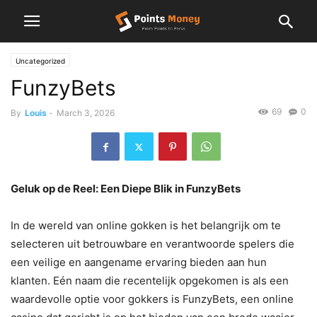
Uncategorized
FunzyBets
69
0
By
Louis
-
March 3, 2026
Geluk op de Reel: Een Diepe Blik in FunzyBets
In de wereld van online gokken is het belangrijk om te
selecteren uit betrouwbare en verantwoorde spelers die
een veilige en aangename ervaring bieden aan hun
klanten. Eén naam die recentelijk opgekomen is als een
waardevolle optie voor gokkers is FunzyBets, een online