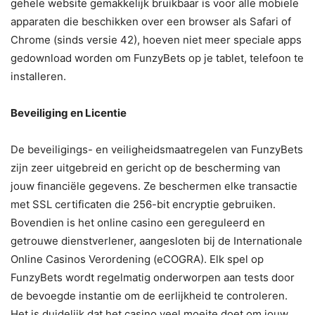
gehele website gemakkelijk bruikbaar is voor alle mobiele
apparaten die beschikken over een browser als Safari of
Chrome (sinds versie 42), hoeven niet meer speciale apps
gedownload worden om FunzyBets op je tablet, telefoon te
installeren.
Beveiliging en Licentie
De beveiligings- en veiligheidsmaatregelen van FunzyBets
zijn zeer uitgebreid en gericht op de bescherming van
jouw financiële gegevens. Ze beschermen elke transactie
met SSL certificaten die 256-bit encryptie gebruiken.
Bovendien is het online casino een gereguleerd en
getrouwe dienstverlener, aangesloten bij de Internationale
Online Casinos Verordening (eCOGRA). Elk spel op
FunzyBets wordt regelmatig onderworpen aan tests door
de bevoegde instantie om de eerlijkheid te controleren.
Het is duidelijk dat het casino veel moeite doet om jouw