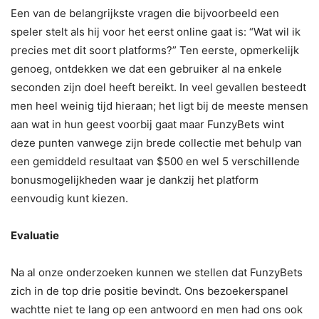
Een van de belangrijkste vragen die bijvoorbeeld een
speler stelt als hij voor het eerst online gaat is: “Wat wil ik
precies met dit soort platforms?” Ten eerste, opmerkelijk
genoeg, ontdekken we dat een gebruiker al na enkele
seconden zijn doel heeft bereikt. In veel gevallen besteedt
men heel weinig tijd hieraan; het ligt bij de meeste mensen
aan wat in hun geest voorbij gaat maar FunzyBets wint
deze punten vanwege zijn brede collectie met behulp van
een gemiddeld resultaat van $500 en wel 5 verschillende
bonusmogelijkheden waar je dankzij het platform
eenvoudig kunt kiezen.
Evaluatie
Na al onze onderzoeken kunnen we stellen dat FunzyBets
zich in de top drie positie bevindt. Ons bezoekerspanel
wachtte niet te lang op een antwoord en men had ons ook