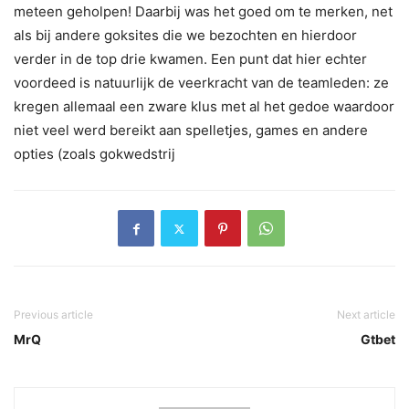
meteen geholpen! Daarbij was het goed om te merken, net
als bij andere goksites die we bezochten en hierdoor
verder in de top drie kwamen. Een punt dat hier echter
voordeed is natuurlijk de veerkracht van de teamleden: ze
kregen allemaal een zware klus met al het gedoe waardoor
niet veel werd bereikt aan spelletjes, games en andere
opties (zoals gokwedstrij
Previous article
Next article
MrQ
Gtbet