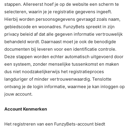
stappen. Allereerst hoef je op de website een scherm te
selecteren, waarin je je registratie gegevens ingeeft.
Hierbij worden persoonsgegevens gevraagd zoals naam,
gebiedscode en woonadres. FunzyBets spreekt in zijn
privacy beleid af dat alle gegeven informatie vertrouwelijk
behandeld wordt. Daarnaast moet je ook de benodigde
documenten bij leveren voor een identificatie controle.
Deze stappen worden echter automatisch uitgevoerd door
een systeem, zonder menselijke tussenkomst en maken
dus niet noodzakelijkerwijs het registratieproces
langduriger of minder vertrouwenwaardig. Tenslotte
ontvang je de login informatie, waarmee je kan inloggen op
jouw account.
Account Kenmerken
Het registreren van een FunzyBets-account biedt