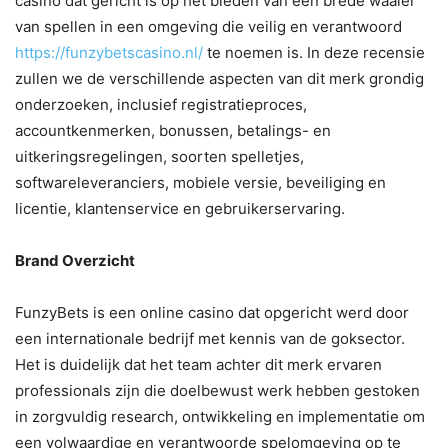
casino dat gericht is op het bieden van een brede waaier
van spellen in een omgeving die veilig en verantwoord
https://funzybetscasino.nl/
te noemen is. In deze recensie
zullen we de verschillende aspecten van dit merk grondig
onderzoeken, inclusief registratieproces,
accountkenmerken, bonussen, betalings- en
uitkeringsregelingen, soorten spelletjes,
softwareleveranciers, mobiele versie, beveiliging en
licentie, klantenservice en gebruikerservaring.
Brand Overzicht
FunzyBets is een online casino dat opgericht werd door
een internationale bedrijf met kennis van de goksector.
Het is duidelijk dat het team achter dit merk ervaren
professionals zijn die doelbewust werk hebben gestoken
in zorgvuldig research, ontwikkeling en implementatie om
een volwaardige en verantwoorde spelomgeving op te