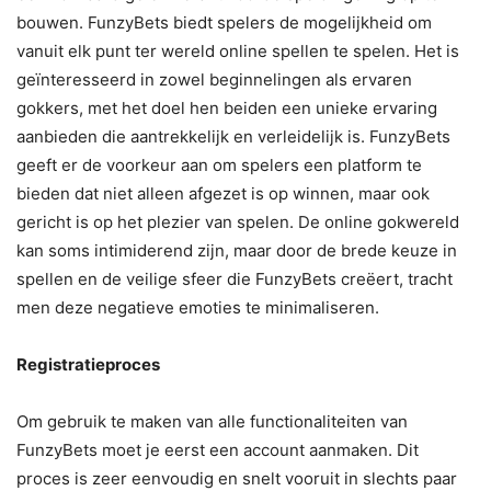
bouwen. FunzyBets biedt spelers de mogelijkheid om
vanuit elk punt ter wereld online spellen te spelen. Het is
geïnteresseerd in zowel beginnelingen als ervaren
gokkers, met het doel hen beiden een unieke ervaring
aanbieden die aantrekkelijk en verleidelijk is. FunzyBets
geeft er de voorkeur aan om spelers een platform te
bieden dat niet alleen afgezet is op winnen, maar ook
gericht is op het plezier van spelen. De online gokwereld
kan soms intimiderend zijn, maar door de brede keuze in
spellen en de veilige sfeer die FunzyBets creëert, tracht
men deze negatieve emoties te minimaliseren.
Registratieproces
Om gebruik te maken van alle functionaliteiten van
FunzyBets moet je eerst een account aanmaken. Dit
proces is zeer eenvoudig en snelt vooruit in slechts paar