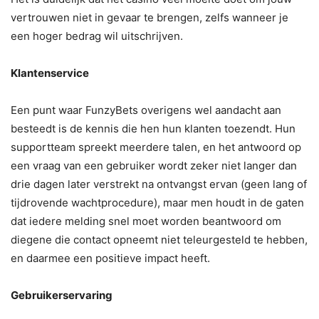
vertrouwen niet in gevaar te brengen, zelfs wanneer je
een hoger bedrag wil uitschrijven.
Klantenservice
Een punt waar FunzyBets overigens wel aandacht aan
besteedt is de kennis die hen hun klanten toezendt. Hun
supportteam spreekt meerdere talen, en het antwoord op
een vraag van een gebruiker wordt zeker niet langer dan
drie dagen later verstrekt na ontvangst ervan (geen lang of
tijdrovende wachtprocedure), maar men houdt in de gaten
dat iedere melding snel moet worden beantwoord om
diegene die contact opneemt niet teleurgesteld te hebben,
en daarmee een positieve impact heeft.
Gebruikerservaring