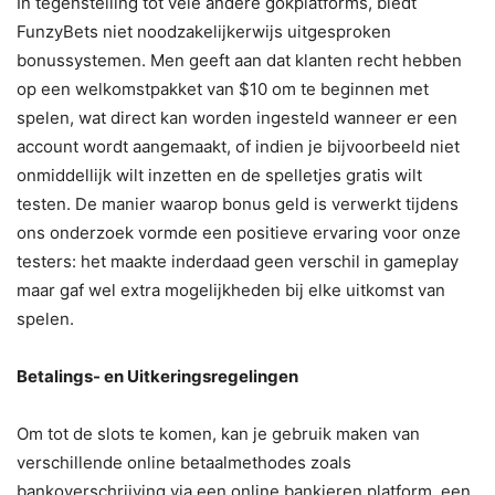
In tegenstelling tot vele andere gokplatforms, biedt
FunzyBets niet noodzakelijkerwijs uitgesproken
bonussystemen. Men geeft aan dat klanten recht hebben
op een welkomstpakket van $10 om te beginnen met
spelen, wat direct kan worden ingesteld wanneer er een
account wordt aangemaakt, of indien je bijvoorbeeld niet
onmiddellijk wilt inzetten en de spelletjes gratis wilt
testen. De manier waarop bonus geld is verwerkt tijdens
ons onderzoek vormde een positieve ervaring voor onze
testers: het maakte inderdaad geen verschil in gameplay
maar gaf wel extra mogelijkheden bij elke uitkomst van
spelen.
Betalings- en Uitkeringsregelingen
Om tot de slots te komen, kan je gebruik maken van
verschillende online betaalmethodes zoals
bankoverschrijving via een online bankieren platform, een