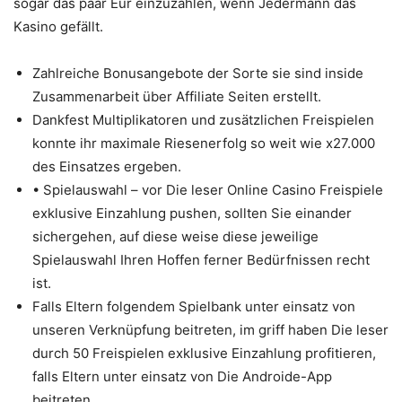
sogar das paar Eur einzuzahlen, wenn Jedermann das
Kasino gefällt.
Zahlreiche Bonusangebote der Sorte sie sind inside
Zusammenarbeit über Affiliate Seiten erstellt.
Dankfest Multiplikatoren und zusätzlichen Freispielen
konnte ihr maximale Riesenerfolg so weit wie x27.000
des Einsatzes ergeben.
• Spielauswahl – vor Die leser Online Casino Freispiele
exklusive Einzahlung pushen, sollten Sie einander
sichergehen, auf diese weise diese jeweilige
Spielauswahl Ihren Hoffen ferner Bedürfnissen recht
ist.
Falls Eltern folgendem Spielbank unter einsatz von
unseren Verknüpfung beitreten, im griff haben Die leser
durch 50 Freispielen exklusive Einzahlung profitieren,
falls Eltern unter einsatz von Die Androide-App
beitreten.