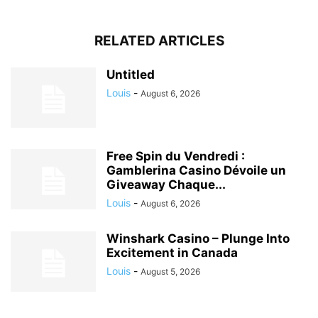
RELATED ARTICLES
Untitled
Louis
-
August 6, 2026
Free Spin du Vendredi :
Gamblerina Casino Dévoile un
Giveaway Chaque...
Louis
-
August 6, 2026
Winshark Casino – Plunge Into
Excitement in Canada
Louis
-
August 5, 2026