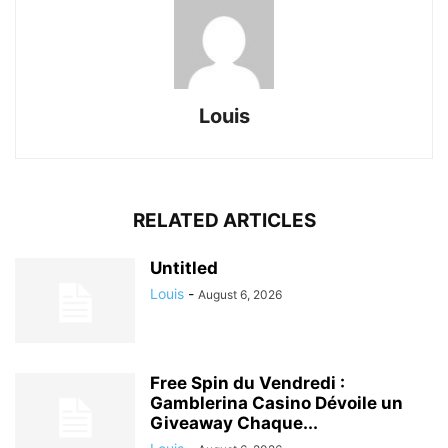
Louis
RELATED ARTICLES
Untitled
Louis
-
August 6, 2026
Free Spin du Vendredi :
Gamblerina Casino Dévoile un
Giveaway Chaque...