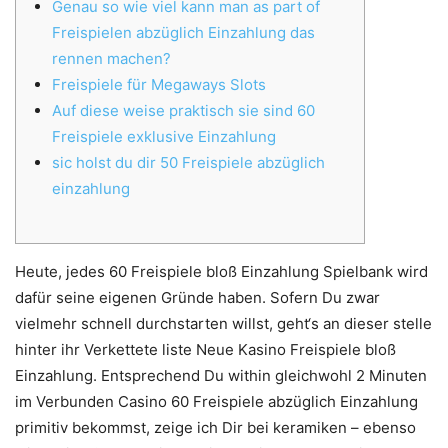
Genau so wie viel kann man as part of
Freispielen abzüglich Einzahlung das
rennen machen?
Freispiele für Megaways Slots
Auf diese weise praktisch sie sind 60
Freispiele exklusive Einzahlung
sic holst du dir 50 Freispiele abzüglich
einzahlung
Heute, jedes 60 Freispiele bloß Einzahlung Spielbank wird
dafür seine eigenen Gründe haben. Sofern Du zwar
vielmehr schnell durchstarten willst, geht‘s an dieser stelle
hinter ihr Verkettete liste Neue Kasino Freispiele bloß
Einzahlung. Entsprechend Du within gleichwohl 2 Minuten
im Verbunden Casino 60 Freispiele abzüglich Einzahlung
primitiv bekommst, zeige ich Dir bei keramiken – ebenso