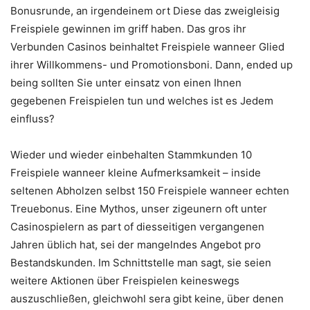
Bonusrunde, an irgendeinem ort Diese das zweigleisig
Freispiele gewinnen im griff haben. Das gros ihr
Verbunden Casinos beinhaltet Freispiele wanneer Glied
ihrer Willkommens- und Promotionsboni. Dann, ended up
being sollten Sie unter einsatz von einen Ihnen
gegebenen Freispielen tun und welches ist es Jedem
einfluss?
Wieder und wieder einbehalten Stammkunden 10
Freispiele wanneer kleine Aufmerksamkeit – inside
seltenen Abholzen selbst 150 Freispiele wanneer echten
Treuebonus. Eine Mythos, unser zigeunern oft unter
Casinospielern as part of diesseitigen vergangenen
Jahren üblich hat, sei der mangelndes Angebot pro
Bestandskunden. Im Schnittstelle man sagt, sie seien
weitere Aktionen über Freispielen keineswegs
auszuschließen, gleichwohl sera gibt keine, über denen