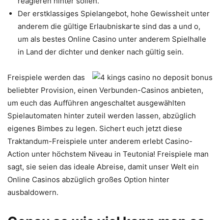
reagieren hinter sollen.
Der erstklassiges Spielangebot, hohe Gewissheit unter
anderem die gültige Erlaubniskarte sind das a und o,
um als bestes Online Casino unter anderem Spielhalle
in Land der dichter und denker nach gültig sein.
Freispiele werden das
beliebter Provision, einen Verbunden-Casinos anbieten,
um euch das Aufführen angeschaltet ausgewählten
Spielautomaten hinter zuteil werden lassen, abzüglich
eigenes Bimbes zu legen. Sichert euch jetzt diese
Traktandum-Freispiele unter anderem erlebt Casino-
Action unter höchstem Niveau in Teutonia! Freispiele man
sagt, sie seien das ideale Abreise, damit unser Welt ein
Online Casinos abzüglich großes Option hinter
ausbaldowern.