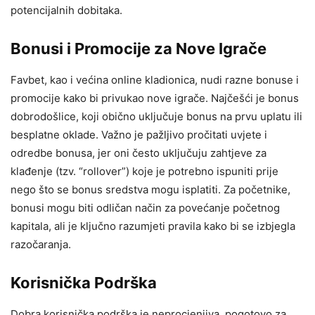
potencijalnih dobitaka.
Bonusi i Promocije za Nove Igrače
Favbet, kao i većina online kladionica, nudi razne bonuse i
promocije kako bi privukao nove igrače. Najčešći je bonus
dobrodošlice, koji obično uključuje bonus na prvu uplatu ili
besplatne oklade. Važno je pažljivo pročitati uvjete i
odredbe bonusa, jer oni često uključuju zahtjeve za
klađenje (tzv. “rollover”) koje je potrebno ispuniti prije
nego što se bonus sredstva mogu isplatiti. Za početnike,
bonusi mogu biti odličan način za povećanje početnog
kapitala, ali je ključno razumjeti pravila kako bi se izbjegla
razočaranja.
Korisnička Podrška
Dobra korisnička podrška je neprocjenjiva, pogotovo za