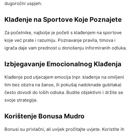
dugoročni uspjeh.
Klađenje na Sportove Koje Poznajete
Za početnike, najbolje je početi s klađenjem na sportove
koje već prate i razumiju. Poznavanje pravila, timova i
igrača daje vam prednost u donošenju informiranih odluka.
Izbjegavanje Emocionalnog Klađenja
Klađenje pod utjecajem emocija (npr. klađenje na omiljeni
tim bez obzira na šanse, ili pokušaj nadoknade gubitaka)
često dovodi do loših odluka. Budite objektivni i držite se
svoje strategije.
Korištenje Bonusa Mudro
Bonusi su privlačni, ali uvijek pročitajte uvjete. Koristite ih