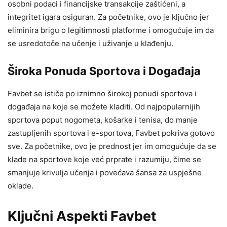
osobni podaci i financijske transakcije zaštićeni, a
integritet igara osiguran. Za početnike, ovo je ključno jer
eliminira brigu o legitimnosti platforme i omogućuje im da
se usredotoče na učenje i uživanje u klađenju.
Široka Ponuda Sportova i Događaja
Favbet se ističe po iznimno širokoj ponudi sportova i
događaja na koje se možete kladiti. Od najpopularnijih
sportova poput nogometa, košarke i tenisa, do manje
zastupljenih sportova i e-sportova, Favbet pokriva gotovo
sve. Za početnike, ovo je prednost jer im omogućuje da se
klade na sportove koje već prprate i razumiju, čime se
smanjuje krivulja učenja i povećava šansa za uspješne
oklade.
Ključni Aspekti Favbet