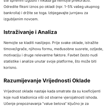
ste spremni izgubiti i nikada ga nemojte prekoračiti.
Odredite fiksni iznos po okladi (npr. 1-5% vašeg ukupnog
bankrolla) i držite se toga. Izbjegavajte jurnjavu za
izgubljenim novcem.
Istraživanje i Analiza
Nemojte se kladiti naslijepo. Prije svake oklade, istražite
timove/igrače, njihovu formu, međusobne susrete, ozljede,
motivaciju i druge relevantne faktore. Favbet često nudi
statistike i analize unutar svoje platforme, što može biti
korisno.
Razumijevanje Vrijednosti Oklade
Vrijednost oklade nastaje kada smatrate da su koeficijenti
koje nudi kladionica viši od stvarne vjerojatnosti ishoda.
Učenje prepoznavanja “value betova” ključno je za