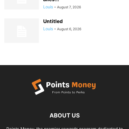
Louis
-
August 7, 2026
Untitled
Louis
-
August 6, 2026
ABOUT US
Points Money, the premier rewards program dedicated to