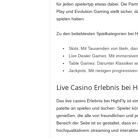
für jeden spielertyp etwas dabei. Die Par
Play und Evolution Gaming stellt sicher,
spielen haben.
Zu den beliebtesten Spielkategorien bei 
Slots: Mit Tausenden von titeln, da
Live Dealer Games: Mit immersiven 
Table Games: Darunter Klassiker wi
Jackpots: Mit riesigen progressiv
Live Casino Erlebnis bei H
Das live casino Erlebnis bei HighFly ist e
palette an spielen und tischen. Spieler kö
genießen, die alle von freundlichen und pr
Bereich der Seite ist so gestaltet, dass e
hochqualitativem streaming und interaktive