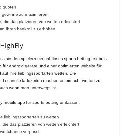
d quoten
e gewinne zu maximieren
, die das platzieren von wetten erleichtert
m Ihren bankroll zu erhöhen
 HighFly
ss sie den spielern ein nahtloses sports betting erlebnis
p für android geräte und einer optimierten website für
auf ihre lieblingssportarten wetten. Die
nd schnelle ladezeiten machen es einfach, wetten zu
 auch wenn man unterwegs ist.
ly mobile app für sports betting umfassen:
ne lieblingssportarten zu wetten
 die das platzieren von wetten erleichtert
 wettchance verpasst