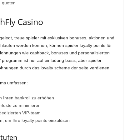
d quoten
hFly Casino
elegt, treue spieler mit exklusiven bonuses, aktionen und
chlaufen werden können, können spieler loyalty points für
lohnungen wie cashback, bonuses und personalisierten
 programm ist nur auf einladung basis, aber spieler
lohnungen durch das loyalty scheme der seite verdienen.
rams umfassen:
m Ihren bankroll zu erhöhen
luste zu minimieren
 dedizierten VIP-team
 um Ihre loyalty points einzulösen
Stufen