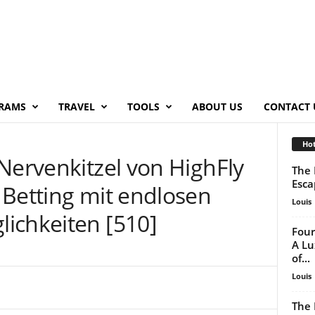
RAMS
TRAVEL
TOOLS
ABOUT US
CONTACT 
Hot
Nervenkitzel von HighFly
The 
Esca
 Betting mit endlosen
Louis
ichkeiten [510]
Four
A Lu
of...
Louis
The 