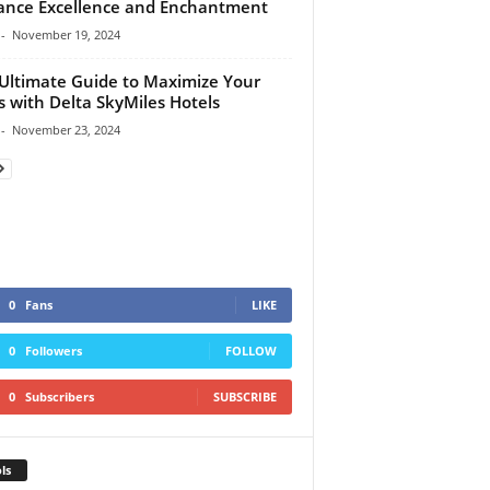
ance Excellence and Enchantment
-
November 19, 2024
Ultimate Guide to Maximize Your
s with Delta SkyMiles Hotels
-
November 23, 2024
0
Fans
LIKE
0
Followers
FOLLOW
0
Subscribers
SUBSCRIBE
ls