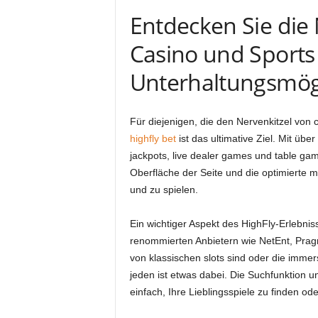
Entdecken Sie die 
Casino und Sports
Unterhaltungsmög
Für diejenigen, die den Nervenkitzel von
highfly bet
ist das ultimative Ziel. Mit üb
jackpots, live dealer games und table ga
Oberfläche der Seite und die optimierte 
und zu spielen.
Ein wichtiger Aspekt des HighFly-Erlebniss
renommierten Anbietern wie NetEnt, Prag
von klassischen slots sind oder die immer
jeden ist etwas dabei. Die Suchfunktion 
einfach, Ihre Lieblingsspiele zu finden o