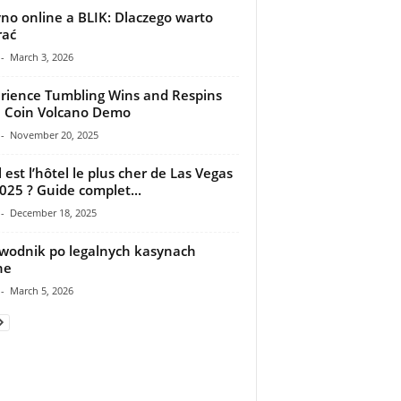
no online a BLIK: Dlaczego warto
rać
-
March 3, 2026
rience Tumbling Wins and Respins
 Coin Volcano Demo
-
November 20, 2025
 est l’hôtel le plus cher de Las Vegas
025 ? Guide complet...
-
December 18, 2025
wodnik po legalnych kasynach
ne
-
March 5, 2026