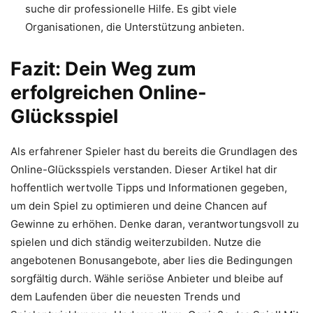
suche dir professionelle Hilfe. Es gibt viele
Organisationen, die Unterstützung anbieten.
Fazit: Dein Weg zum
erfolgreichen Online-
Glücksspiel
Als erfahrener Spieler hast du bereits die Grundlagen des
Online-Glücksspiels verstanden. Dieser Artikel hat dir
hoffentlich wertvolle Tipps und Informationen gegeben,
um dein Spiel zu optimieren und deine Chancen auf
Gewinne zu erhöhen. Denke daran, verantwortungsvoll zu
spielen und dich ständig weiterzubilden. Nutze die
angebotenen Bonusangebote, aber lies die Bedingungen
sorgfältig durch. Wähle seriöse Anbieter und bleibe auf
dem Laufenden über die neuesten Trends und