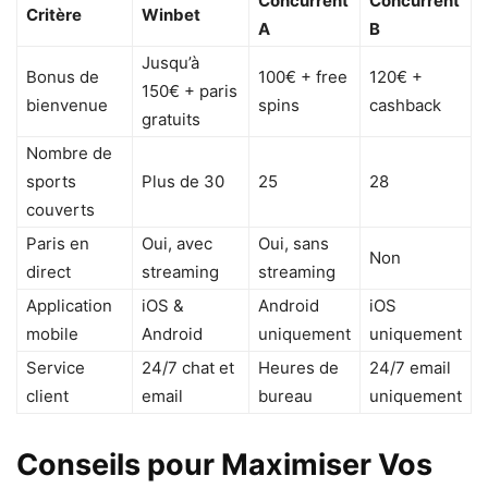
Concurrent
Concurrent
Critère
Winbet
A
B
Jusqu’à
Bonus de
100€ + free
120€ +
150€ + paris
bienvenue
spins
cashback
gratuits
Nombre de
sports
Plus de 30
25
28
couverts
Paris en
Oui, avec
Oui, sans
Non
direct
streaming
streaming
Application
iOS &
Android
iOS
mobile
Android
uniquement
uniquement
Service
24/7 chat et
Heures de
24/7 email
client
email
bureau
uniquement
Conseils pour Maximiser Vos