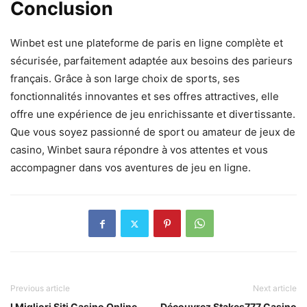
Conclusion
Winbet est une plateforme de paris en ligne complète et
sécurisée, parfaitement adaptée aux besoins des parieurs
français. Grâce à son large choix de sports, ses
fonctionnalités innovantes et ses offres attractives, elle
offre une expérience de jeu enrichissante et divertissante.
Que vous soyez passionné de sport ou amateur de jeux de
casino, Winbet saura répondre à vos attentes et vous
accompagner dans vos aventures de jeu en ligne.
Previous article
Next article
I Migliori Siti Casino Online
Découvrez Stakes777 Casino