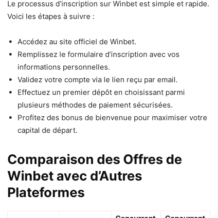
Le processus d’inscription sur Winbet est simple et rapide.
Voici les étapes à suivre :
Accédez au site officiel de Winbet.
Remplissez le formulaire d’inscription avec vos
informations personnelles.
Validez votre compte via le lien reçu par email.
Effectuez un premier dépôt en choisissant parmi
plusieurs méthodes de paiement sécurisées.
Profitez des bonus de bienvenue pour maximiser votre
capital de départ.
Comparaison des Offres de
Winbet avec d’Autres
Plateformes