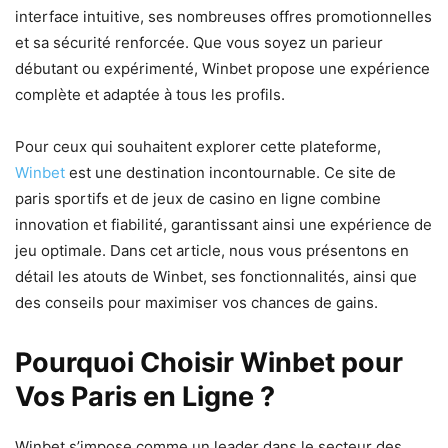
interface intuitive, ses nombreuses offres promotionnelles
et sa sécurité renforcée. Que vous soyez un parieur
débutant ou expérimenté, Winbet propose une expérience
complète et adaptée à tous les profils.
Pour ceux qui souhaitent explorer cette plateforme,
Winbet
est une destination incontournable. Ce site de
paris sportifs et de jeux de casino en ligne combine
innovation et fiabilité, garantissant ainsi une expérience de
jeu optimale. Dans cet article, nous vous présentons en
détail les atouts de Winbet, ses fonctionnalités, ainsi que
des conseils pour maximiser vos chances de gains.
Pourquoi Choisir Winbet pour
Vos Paris en Ligne ?
Winbet s’impose comme un leader dans le secteur des