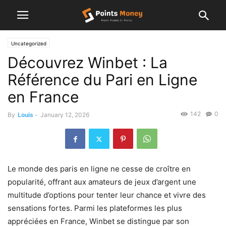
Uncategorized
Découvrez Winbet : La
Référence du Pari en Ligne
en France
142
0
By
Louis
-
January 12, 2026
Le monde des paris en ligne ne cesse de croître en
popularité, offrant aux amateurs de jeux d’argent une
multitude d’options pour tenter leur chance et vivre des
sensations fortes. Parmi les plateformes les plus
appréciées en France, Winbet se distingue par son