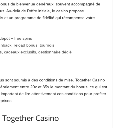
un bonus de bienvenue généreux, souvent accompagné de
s. Au-delà de l’offre initiale, le casino propose
is et un programme de fidélité qui récompense votre
épôt + free spins
back, reload bonus, tournois
, cadeaux exclusifs, gestionnaire dédié
us sont soumis à des conditions de mise. Together Casino
éralement entre 20x et 35x le montant du bonus, ce qui est
mportant de lire attentivement ces conditions pour profiter
prises.
de Together Casino