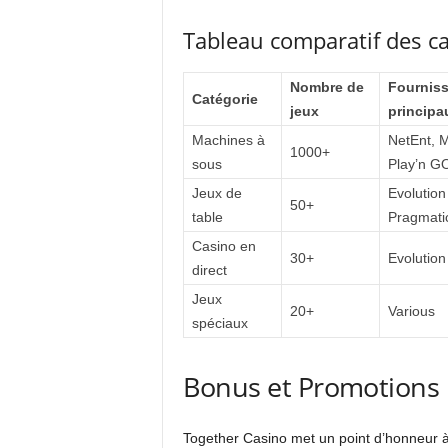
Tableau comparatif des ca
Nombre de
Fournis
Catégorie
jeux
principa
Machines à
NetEnt, 
1000+
sous
Play’n G
Jeux de
Evolutio
50+
table
Pragmati
Casino en
30+
Evolutio
direct
Jeux
20+
Various
spéciaux
Bonus et Promotions 
Together Casino met un point d’honneur à 