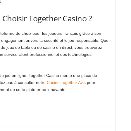
)
 Choisir Together Casino ?
eforme de choix pour les joueurs français grâce à son
on engagement envers la sécurité et le jeu responsable. Que
e jeux de table ou de casino en direct, vous trouverez
n service client professionnel et des technologies
du jeu en ligne, Together Casino mérite une place de
itez pas à consulter notre
Casino Together Avis
pour
nement de cette plateforme innovante.