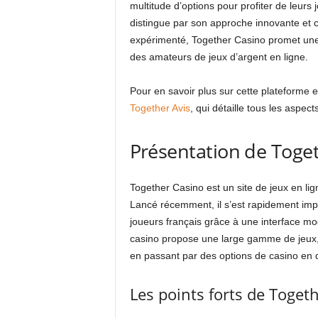
multitude d’options pour profiter de leurs
distingue par son approche innovante et 
expérimenté, Together Casino promet une
des amateurs de jeux d’argent en ligne.
Pour en savoir plus sur cette plateforme et
Together Avis
, qui détaille tous les aspec
Présentation de Toge
Together Casino est un site de jeux en ligne
Lancé récemment, il s’est rapidement im
joueurs français grâce à une interface mode
casino propose une large gamme de jeux, 
en passant par des options de casino en d
Les points forts de Toget