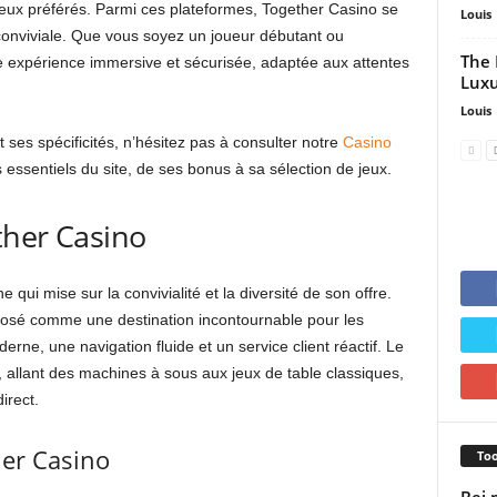
 jeux préférés. Parmi ces plateformes, Together Casino se
Louis
conviviale. Que vous soyez un joueur débutant ou
The 
 expérience immersive et sécurisée, adaptée aux attentes
Luxu
Louis
 ses spécificités, n’hésitez pas à consulter notre
Casino
ts essentiels du site, de ses bonus à sa sélection de jeux.
ther Casino
 qui mise sur la convivialité et la diversité de son offre.
posé comme une destination incontournable pour les
rne, une navigation fluide et un service client réactif. Le
allant des machines à sous aux jeux de table classiques,
irect.
her Casino
Too
Bei 