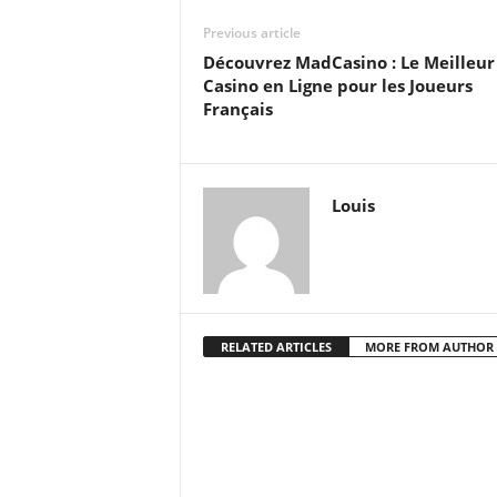
Previous article
Découvrez MadCasino : Le Meilleur
Casino en Ligne pour les Joueurs
Français
Louis
RELATED ARTICLES
MORE FROM AUTHOR