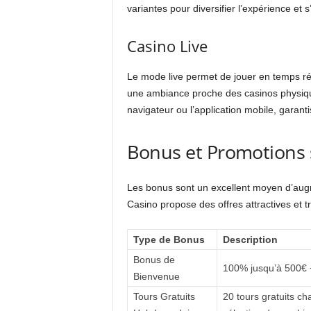
variantes pour diversifier l’expérience et 
Casino Live
Le mode live permet de jouer en temps rée
une ambiance proche des casinos physique
navigateur ou l’application mobile, garant
Bonus et Promotions 
Les bonus sont un excellent moyen d’augme
Casino propose des offres attractives et t
Type de Bonus
Description
Bonus de
100% jusqu’à 500€ +
Bienvenue
Tours Gratuits
20 tours gratuits c