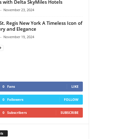
s with Delta SkyMiles Hotels
-
November 23, 2024
St. Regis New York A Timeless Icon of
ry and Elegance
-
November 19, 2024
0
Fans
LIKE
0
Followers
FOLLOW
0
Subscribers
SUBSCRIBE
ls