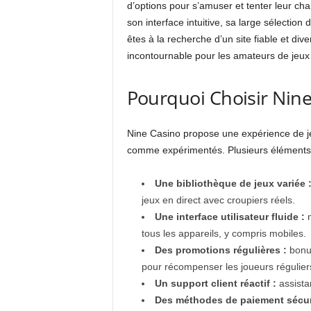
d’options pour s’amuser et tenter leur ch
son interface intuitive, sa large sélection 
êtes à la recherche d’un site fiable et dive
incontournable pour les amateurs de jeux 
Pourquoi Choisir Nine
Nine Casino propose une expérience de j
comme expérimentés. Plusieurs éléments fo
Une bibliothèque de jeux variée 
jeux en direct avec croupiers réels.
Une interface utilisateur fluide :
n
tous les appareils, y compris mobiles.
Des promotions régulières :
bonus
pour récompenser les joueurs régulier
Un support client réactif :
assistan
Des méthodes de paiement sécur