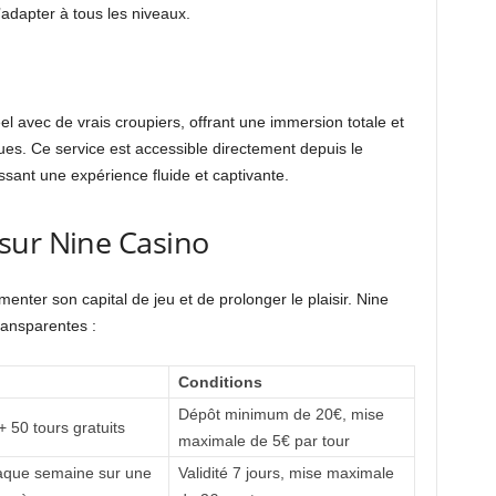
s’adapter à tous les niveaux.
l avec de vrais croupiers, offrant une immersion totale et
s. Ce service est accessible directement depuis le
issant une expérience fluide et captivante.
sur Nine Casino
nter son capital de jeu et de prolonger le plaisir. Nine
ransparentes :
Conditions
Dépôt minimum de 20€, mise
 50 tours gratuits
maximale de 5€ par tour
haque semaine sur une
Validité 7 jours, mise maximale