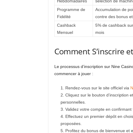
Hebdomadaires
sélection de machin
Programme de
Accumulation de po
Fidélité
contre des bonus e
Cashback
5% de cashback sur 
Mensuel
mois
Comment S’inscrire et
Le processus d’inscription sur Nine Casino
commencer à jouer :
Rendez-vous sur le site officiel via
N
Cliquez sur le bouton d’inscription 
personnelles.
Validez votre compte en confirmant 
Effectuez un premier dépôt en choi
proposées.
Profitez du bonus de bienvenue et e