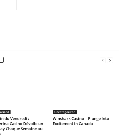
orized
Uncategorized
in du Vendredi :
Winshark Casino – Plunge Into
rina Casino Dévoile un
Excitement in Canada
ay Chaque Semaine au
a