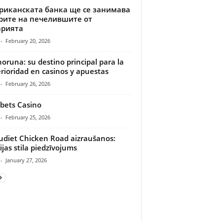
риканската банка ще се занимава
арите на печелившите от
арията
-
February 20, 2026
noruna: su destino principal para la
rioridad en casinos y apuestas
-
February 26, 2026
bets Casino
-
February 25, 2026
udiet Chicken Road aizraušanos:
ijas stila piedzīvojums
-
January 27, 2026