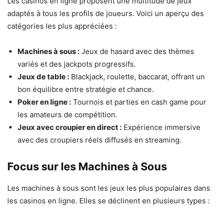
Les casinos en ligne proposent une multitude de jeux
adaptés à tous les profils de joueurs. Voici un aperçu des
catégories les plus appréciées :
Machines à sous :
Jeux de hasard avec des thèmes
variés et des jackpots progressifs.
Jeux de table :
Blackjack, roulette, baccarat, offrant un
bon équilibre entre stratégie et chance.
Poker en ligne :
Tournois et parties en cash game pour
les amateurs de compétition.
Jeux avec croupier en direct :
Expérience immersive
avec des croupiers réels diffusés en streaming.
Focus sur les Machines à Sous
Les machines à sous sont les jeux les plus populaires dans
les casinos en ligne. Elles se déclinent en plusieurs types :