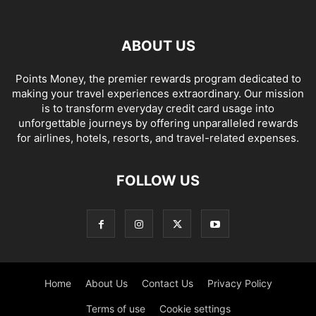
ABOUT US
Points Money, the premier rewards program dedicated to
making your travel experiences extraordinary. Our mission
is to transform everyday credit card usage into
unforgettable journeys by offering unparalleled rewards
for airlines, hotels, resorts, and travel-related expenses.
FOLLOW US
Home
About Us
Contact Us
Privacy Policy
Terms of use
Cookie settings