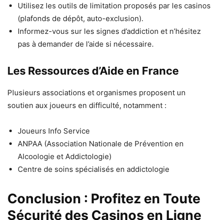
Utilisez les outils de limitation proposés par les casinos
(plafonds de dépôt, auto-exclusion).
Informez-vous sur les signes d’addiction et n’hésitez
pas à demander de l’aide si nécessaire.
Les Ressources d’Aide en France
Plusieurs associations et organismes proposent un
soutien aux joueurs en difficulté, notamment :
Joueurs Info Service
ANPAA (Association Nationale de Prévention en
Alcoologie et Addictologie)
Centre de soins spécialisés en addictologie
Conclusion : Profitez en Toute
Sécurité des Casinos en Ligne