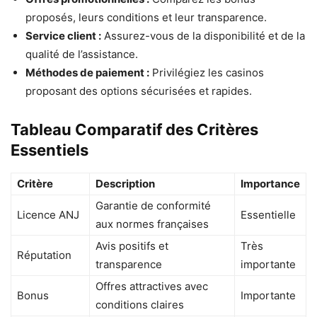
proposés, leurs conditions et leur transparence.
Service client :
Assurez-vous de la disponibilité et de la
qualité de l’assistance.
Méthodes de paiement :
Privilégiez les casinos
proposant des options sécurisées et rapides.
Tableau Comparatif des Critères
Essentiels
Critère
Description
Importance
Garantie de conformité
Licence ANJ
Essentielle
aux normes françaises
Avis positifs et
Très
Réputation
transparence
importante
Offres attractives avec
Bonus
Importante
conditions claires