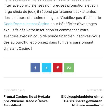
interface conviviale, ses nombreuses promotions et son
large choix de jeux, il répond parfaitement aux attentes
des amateurs de casino en ligne. N’oubliez pas d’utiliser le
Code Promo Instant Casino
pour bénéficier d’avantages
exclusifs dès votre inscription et commencer votre
aventure avec un coup de pouce financier. Inscrivez-vous
dès aujourd’hui et plongez dans l’univers passionnant
d’Instant Casino !
Previous article
Next article
Frumzi Casino: Nová Hvězda
Glücksspielanbieter ohne
pro Zkušené Hráče v České
OASIS Sperre gewähren
Republice?
Nutzern erweiterte