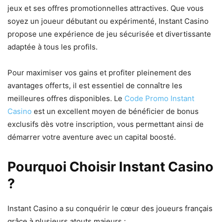
jeux et ses offres promotionnelles attractives. Que vous
soyez un joueur débutant ou expérimenté, Instant Casino
propose une expérience de jeu sécurisée et divertissante
adaptée à tous les profils.
Pour maximiser vos gains et profiter pleinement des
avantages offerts, il est essentiel de connaître les
meilleures offres disponibles. Le
Code Promo Instant
Casino
est un excellent moyen de bénéficier de bonus
exclusifs dès votre inscription, vous permettant ainsi de
démarrer votre aventure avec un capital boosté.
Pourquoi Choisir Instant Casino
?
Instant Casino a su conquérir le cœur des joueurs français
grâce à plusieurs atouts majeurs :