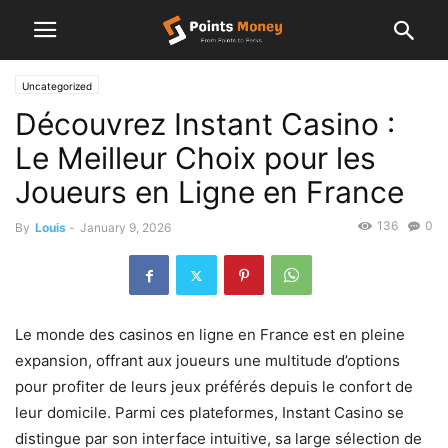
Uncategorized
Découvrez Instant Casino :
Le Meilleur Choix pour les
Joueurs en Ligne en France
136
0
By
Louis
-
January 9, 2026
Le monde des casinos en ligne en France est en pleine
expansion, offrant aux joueurs une multitude d’options
pour profiter de leurs jeux préférés depuis le confort de
leur domicile. Parmi ces plateformes, Instant Casino se
distingue par son interface intuitive, sa large sélection de