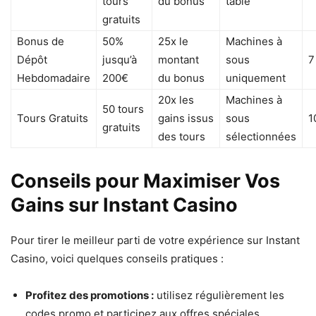
tours
du bonus
table
gratuits
Bonus de
50%
25x le
Machines à
Dépôt
jusqu’à
montant
sous
7
Hebdomadaire
200€
du bonus
uniquement
20x les
Machines à
50 tours
Tours Gratuits
gains issus
sous
1
gratuits
des tours
sélectionnées
Conseils pour Maximiser Vos
Gains sur Instant Casino
Pour tirer le meilleur parti de votre expérience sur Instant
Casino, voici quelques conseils pratiques :
Profitez des promotions :
utilisez régulièrement les
codes promo et participez aux offres spéciales.