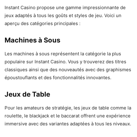
Instant Casino propose une gamme impressionnante de
jeux adaptés à tous les goûts et styles de jeu. Voici un
aperçu des catégories principales :
Machines à Sous
Les machines à sous représentent la catégorie la plus
populaire sur Instant Casino. Vous y trouverez des titres
classiques ainsi que des nouveautés avec des graphismes
époustouflants et des fonctionnalités innovantes.
Jeux de Table
Pour les amateurs de stratégie, les jeux de table comme la
roulette, le blackjack et le baccarat offrent une expérience
immersive avec des variantes adaptées à tous les niveaux.