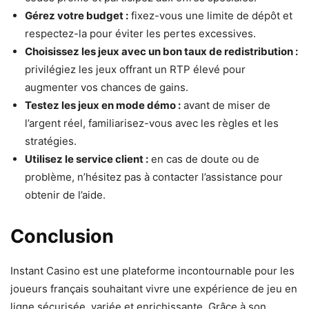
Gérez votre budget :
fixez-vous une limite de dépôt et
respectez-la pour éviter les pertes excessives.
Choisissez les jeux avec un bon taux de redistribution :
privilégiez les jeux offrant un RTP élevé pour
augmenter vos chances de gains.
Testez les jeux en mode démo :
avant de miser de
l’argent réel, familiarisez-vous avec les règles et les
stratégies.
Utilisez le service client :
en cas de doute ou de
problème, n’hésitez pas à contacter l’assistance pour
obtenir de l’aide.
Conclusion
Instant Casino est une plateforme incontournable pour les
joueurs français souhaitant vivre une expérience de jeu en
ligne sécurisée, variée et enrichissante. Grâce à son