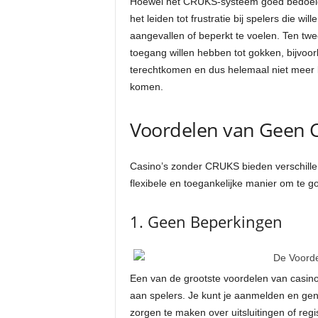
Hoewel het CRUKS-systeem goed bedoeld i
het leiden tot frustratie bij spelers die wi
aangevallen of beperkt te voelen. Ten tweed
toegang willen hebben tot gokken, bijvoo
terechtkomen en dus helemaal niet meer 
komen.
Voordelen van Geen 
Casino’s zonder CRUKS bieden verschillen
flexibele en toegankelijke manier om te go
1. Geen Beperkingen
Een van de grootste voordelen van casin
aan spelers. Je kunt je aanmelden en geni
zorgen te maken over uitsluitingen of regi