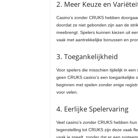
2. Meer Keuze en Variëtei
Casino’s zonder CRUKS hebben doorgaans 
doordat ze niet gebonden zijn aan de stri
meebrengt. Spelers kunnen kiezen uit een 
vaak met aantrekkelijke bonussen en prom
3. Toegankelijkheid
Voor spelers die misschien tijdelijk in een
geen CRUKS casino’s een toegankelijke 
beginnen met spelen zonder enige registrat
voor velen.
4. Eerlijke Spelervaring
Veel casino’s zonder CRUKS hebben hun 
tegenstelling tot CRUKS zijn deze vaak flex
vaak je speelt, zonder dat er een systeem