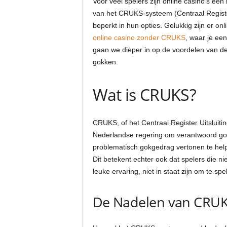
Voor veel spelers zijn online casino’s e
van het CRUKS-systeem (Centraal Register 
beperkt in hun opties. Gelukkig zijn er 
online casino zonder CRUKS
, waar je ee
gaan we dieper in op de voordelen van de
gokken.
Wat is CRUKS?
CRUKS, of het Centraal Register Uitsluiti
Nederlandse regering om verantwoord gok
problematisch gokgedrag vertonen te help
Dit betekent echter ook dat spelers die n
leuke ervaring, niet in staat zijn om te sp
De Nadelen van CRU