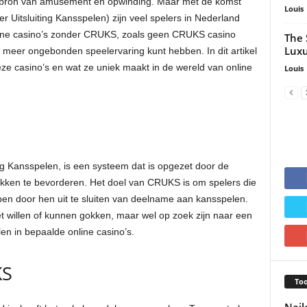
en bron van amusement en opwinding. Maar met de komst
Louis
Uitsluiting Kansspelen) zijn veel spelers in Nederland
online casino’s zonder CRUKS, zoals geen CRUKS casino
The 
Luxu
n meer ongebonden speelervaring kunt hebben. In dit artikel
ze casino’s en wat ze uniek maakt in de wereld van online
Louis
ng Kansspelen, is een systeem dat is opgezet door de
ken te bevorderen. Het doel van CRUKS is om spelers die
en door hen uit te sluiten van deelname aan kansspelen.
iet willen of kunnen gokken, maar wel op zoek zijn naar een
elen in bepaalde online casino’s.
KS
Too
Najl