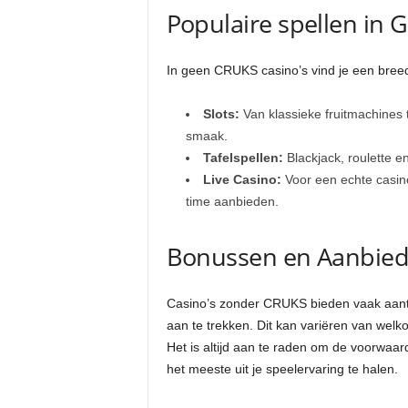
Populaire spellen in 
In geen CRUKS casino’s vind je een breed 
Slots:
Van klassieke fruitmachines to
smaak.
Tafelspellen:
Blackjack, roulette e
Live Casino:
Voor een echte casino-
time aanbieden.
Bonussen en Aanbied
Casino’s zonder CRUKS bieden vaak aant
aan te trekken. Dit kan variëren van welk
Het is altijd aan te raden om de voorwa
het meeste uit je speelervaring te halen.