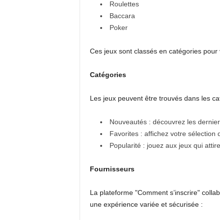
Roulettes
Baccara
Poker
Ces jeux sont classés en catégories pour v
Catégories
Les jeux peuvent être trouvés dans les ca
Nouveautés : découvrez les derniers 
Favorites : affichez votre sélection 
Popularité : jouez aux jeux qui attire
Fournisseurs
La plateforme "Comment s’inscrire" colla
une expérience variée et sécurisée :