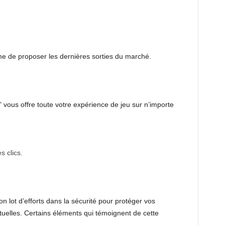
me de proposer les dernières sorties du marché.
 vous offre toute votre expérience de jeu sur n’importe
s clics.
 lot d’efforts dans la sécurité pour protéger vos
tuelles. Certains éléments qui témoignent de cette