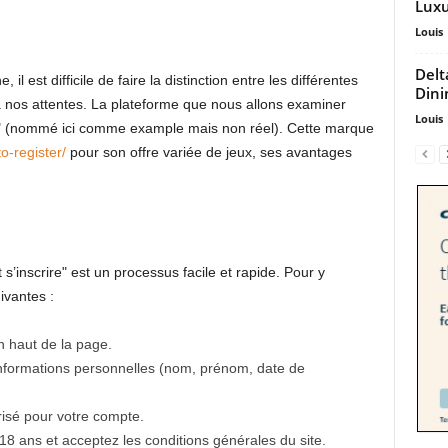
Luxu
Louis
Delt
l est difficile de faire la distinction entre les différentes
Dini
à nos attentes. La plateforme que nous allons examiner
Louis
re" (nommé ici comme example mais non réel). Cette marque
o-register/
pour son offre variée de jeux, ses avantages
s’inscrire" est un processus facile et rapide. Pour y
ivantes :
en haut de la page.
informations personnelles (nom, prénom, date de
isé pour votre compte.
 ans et acceptez les conditions générales du site.