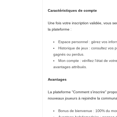
Caractéristiques de compte
Une fois votre inscription validée, vous s
la plateforme :
Espace personnel : gèrez vos infor
Historique de jeux : consultez vos
gagnés ou perdus.
Mon compte : vérifiez l’état de votr
avantages attribués.
Avantages
La plateforme "Comment s’inscrire" propo
nouveaux joueurs à rejoindre la communa
Bonus de bienvenue : 100% du mon