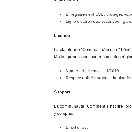
approche sont :
Enregistrement SSL : protègez votr
Ligne électronique sécurisée : garez
Licence
La plateforme "Comment s’inscrire" bénéfi
Malte, garantissant son respect des régle
Numéro de licence 111/2019.
Responsabilité garantie : la platef
Support
La communauté "Comment s’inscrire" prop
y compris:
Email direct