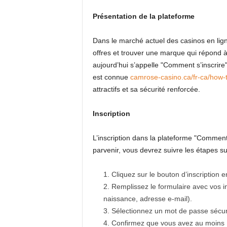
Présentation de la plateforme
Dans le marché actuel des casinos en ligne, i
offres et trouver une marque qui répond 
aujourd’hui s’appelle "Comment s’inscri
est connue
camrose-casino.ca/fr-ca/how-t
attractifs et sa sécurité renforcée.
Inscription
L’inscription dans la plateforme "Comment 
parvenir, vous devrez suivre les étapes su
Cliquez sur le bouton d’inscription 
Remplissez le formulaire avec vos 
naissance, adresse e-mail).
Sélectionnez un mot de passe sécur
Confirmez que vous avez au moins 18