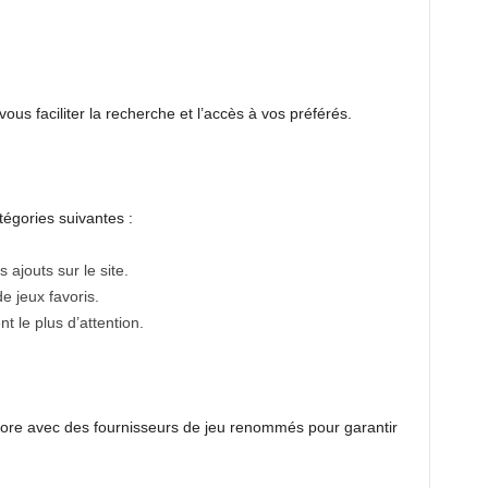
ous faciliter la recherche et l’accès à vos préférés.
tégories suivantes :
ajouts sur le site.
de jeux favoris.
nt le plus d’attention.
bore avec des fournisseurs de jeu renommés pour garantir