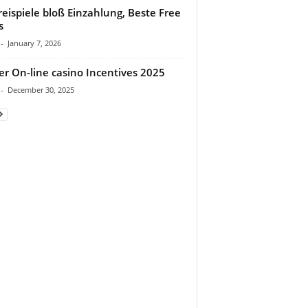
reispiele bloß Einzahlung, Beste Free
s
-
January 7, 2026
er On-line casino Incentives 2025
-
December 30, 2025