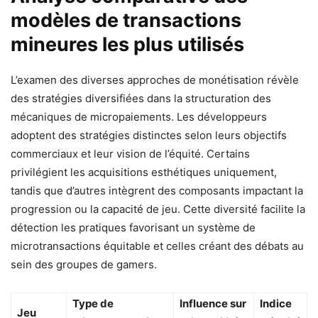
modèles de transactions
mineures les plus utilisés
L’examen des diverses approches de monétisation révèle
des stratégies diversifiées dans la structuration des
mécaniques de micropaiements. Les développeurs
adoptent des stratégies distinctes selon leurs objectifs
commerciaux et leur vision de l’équité. Certains
privilégient les acquisitions esthétiques uniquement,
tandis que d’autres intègrent des composants impactant la
progression ou la capacité de jeu. Cette diversité facilite la
détection les pratiques favorisant un système de
microtransactions équitable et celles créant des débats au
sein des groupes de gamers.
Type de
Influence sur
Indice
Jeu