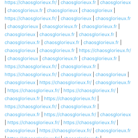
https://chaosglorieux.fr/
|
chaosglorieux.fr
|
chaosglorieux
|
chaosglorieux.fr
|
chaosglorieux
|
chaosglorieux
|
https://chaosglorieux.fr/
|
chaosglorieux
|
chaosglorieux.fr
|
chaosglorieux
|
chaosglorieux.fr
|
chaosglorieux.fr
|
chaosglorieux
|
chaosglorieux.fr
|
chaosglorieux.fr
|
chaosglorieux.fr
|
chaosglorieux.fr
|
chaosglorieux.fr
|
chaosglorieux
|
chaosglorieux.fr
|
https://chaosglorieux.fr/
|
chaosglorieux
|
chaosglorieux.fr
|
chaosglorieux.fr
|
https://chaosglorieux.fr/
|
chaosglorieux.fr
|
https://chaosglorieux.fr/
|
chaosglorieux
|
chaosglorieux
|
chaosglorieux
|
https://chaosglorieux.fr/
|
chaosglorieux.fr
|
https://chaosglorieux.fr/
|
https://chaosglorieux.fr/
|
chaosglorieux.fr
|
https://chaosglorieux.fr/
|
https://chaosglorieux.fr/
|
chaosglorieux.fr
|
chaosglorieux.fr
|
https://chaosglorieux.fr/
|
chaosglorieux
|
https://chaosglorieux.fr/
|
https://chaosglorieux.fr/
|
chaosglorieux
|
https://chaosglorieux.fr/
|
chaosglorieux.fr