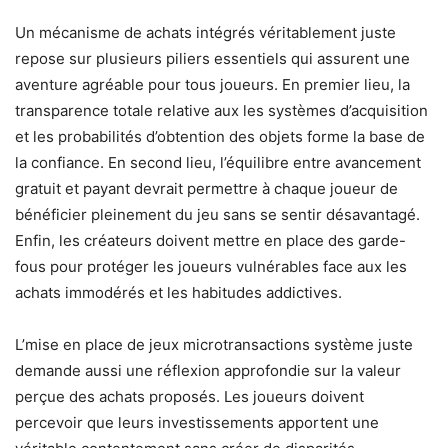
Un mécanisme de achats intégrés véritablement juste
repose sur plusieurs piliers essentiels qui assurent une
aventure agréable pour tous joueurs. En premier lieu, la
transparence totale relative aux les systèmes d’acquisition
et les probabilités d’obtention des objets forme la base de
la confiance. En second lieu, l’équilibre entre avancement
gratuit et payant devrait permettre à chaque joueur de
bénéficier pleinement du jeu sans se sentir désavantagé.
Enfin, les créateurs doivent mettre en place des garde-
fous pour protéger les joueurs vulnérables face aux les
achats immodérés et les habitudes addictives.
L’mise en place de jeux microtransactions système juste
demande aussi une réflexion approfondie sur la valeur
perçue des achats proposés. Les joueurs doivent
percevoir que leurs investissements apportent une