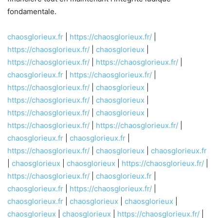
fondamentale.
chaosglorieux.fr
|
https://chaosglorieux.fr/
|
https://chaosglorieux.fr/
|
chaosglorieux
|
https://chaosglorieux.fr/
|
https://chaosglorieux.fr/
|
chaosglorieux.fr
|
https://chaosglorieux.fr/
|
https://chaosglorieux.fr/
|
chaosglorieux
|
https://chaosglorieux.fr/
|
chaosglorieux
|
https://chaosglorieux.fr/
|
chaosglorieux
|
https://chaosglorieux.fr/
|
https://chaosglorieux.fr/
|
chaosglorieux.fr
|
chaosglorieux.fr
|
https://chaosglorieux.fr/
|
chaosglorieux
|
chaosglorieux.fr
|
chaosglorieux
|
chaosglorieux
|
https://chaosglorieux.fr/
|
https://chaosglorieux.fr/
|
chaosglorieux.fr
|
chaosglorieux.fr
|
https://chaosglorieux.fr/
|
chaosglorieux.fr
|
chaosglorieux
|
chaosglorieux
|
chaosglorieux
|
chaosglorieux
|
https://chaosglorieux.fr/
|