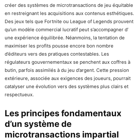
créer des systèmes de microtransactions de jeu équitable
en restreignant les acquisitions aux contenus esthétiques.
Des jeux tels que Fortnite ou League of Legends prouvent
qu’un modèle commercial lucratif peut s’accompagner d’
une expérience équilibrée. Néanmoins, la tentation de
maximiser les profits pousse encore bon nombre
d’éditeurs vers des pratiques contestables. Les
régulateurs gouvernementaux se penchent aux coffres à
butin, parfois assimilés à du jeu d’argent. Cette pression
extérieure, associée aux exigences des joueurs, pourrait
catalyser une évolution vers des systèmes plus clairs et
respectueux.
Les principes fondamentaux
d’un système de
microtransactions impartial