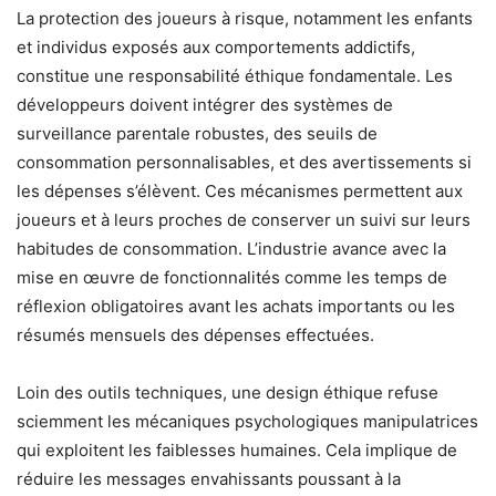
La protection des joueurs à risque, notamment les enfants
et individus exposés aux comportements addictifs,
constitue une responsabilité éthique fondamentale. Les
développeurs doivent intégrer des systèmes de
surveillance parentale robustes, des seuils de
consommation personnalisables, et des avertissements si
les dépenses s’élèvent. Ces mécanismes permettent aux
joueurs et à leurs proches de conserver un suivi sur leurs
habitudes de consommation. L’industrie avance avec la
mise en œuvre de fonctionnalités comme les temps de
réflexion obligatoires avant les achats importants ou les
résumés mensuels des dépenses effectuées.
Loin des outils techniques, une design éthique refuse
sciemment les mécaniques psychologiques manipulatrices
qui exploitent les faiblesses humaines. Cela implique de
réduire les messages envahissants poussant à la