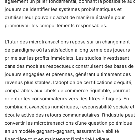
également un pilier fondamental, donnant la possibilité aux
joueurs de identifier les systèmes problématiques et
d’utiliser leur pouvoir d’achat de manière éclairée pour
promouvoir les comportements responsables.
L’futur des microtransactions repose sur un changement
de paradigme où la satisfaction à long terme des joueurs
prime sur les profits immédiats. Les studios investissant
dans des modèles respectueux construisent des bases de
joueurs engagées et pérennes, générant ultimement des
revenus plus stables. L’adoption de certifications d’équité,
comparables aux labels de commerce équitable, pourrait
orienter les consommateurs vers des titres éthiques. En
combinant avancées numériques, responsabilité sociale et
écoute active des retours communautaires, l’industrie peut
convertir les microtransactions d’une question polémique
en un modèle gagnant-gagnant, assurant la viabilité
financière tout en maintenant l’intégrité ludique