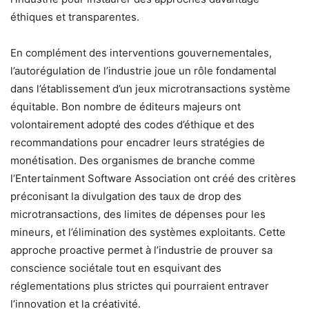
éthiques et transparentes.
En complément des interventions gouvernementales,
l’autorégulation de l’industrie joue un rôle fondamental
dans l’établissement d’un jeux microtransactions système
équitable. Bon nombre de éditeurs majeurs ont
volontairement adopté des codes d’éthique et des
recommandations pour encadrer leurs stratégies de
monétisation. Des organismes de branche comme
l’Entertainment Software Association ont créé des critères
préconisant la divulgation des taux de drop des
microtransactions, des limites de dépenses pour les
mineurs, et l’élimination des systèmes exploitants. Cette
approche proactive permet à l’industrie de prouver sa
conscience sociétale tout en esquivant des
réglementations plus strictes qui pourraient entraver
l’innovation et la créativité.