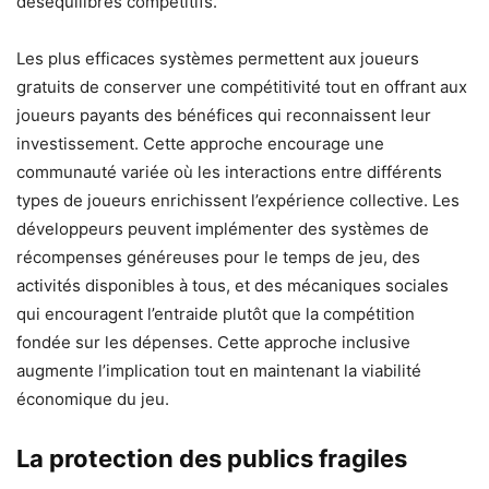
déséquilibres compétitifs.
Les plus efficaces systèmes permettent aux joueurs
gratuits de conserver une compétitivité tout en offrant aux
joueurs payants des bénéfices qui reconnaissent leur
investissement. Cette approche encourage une
communauté variée où les interactions entre différents
types de joueurs enrichissent l’expérience collective. Les
développeurs peuvent implémenter des systèmes de
récompenses généreuses pour le temps de jeu, des
activités disponibles à tous, et des mécaniques sociales
qui encouragent l’entraide plutôt que la compétition
fondée sur les dépenses. Cette approche inclusive
augmente l’implication tout en maintenant la viabilité
économique du jeu.
La protection des publics fragiles