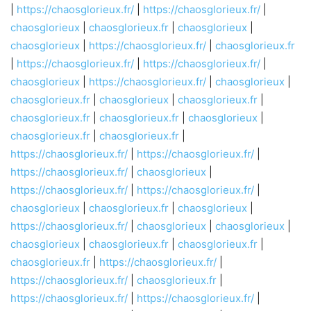
|
https://chaosglorieux.fr/
|
https://chaosglorieux.fr/
|
chaosglorieux
|
chaosglorieux.fr
|
chaosglorieux
|
chaosglorieux
|
https://chaosglorieux.fr/
|
chaosglorieux.fr
|
https://chaosglorieux.fr/
|
https://chaosglorieux.fr/
|
chaosglorieux
|
https://chaosglorieux.fr/
|
chaosglorieux
|
chaosglorieux.fr
|
chaosglorieux
|
chaosglorieux.fr
|
chaosglorieux.fr
|
chaosglorieux.fr
|
chaosglorieux
|
chaosglorieux.fr
|
chaosglorieux.fr
|
https://chaosglorieux.fr/
|
https://chaosglorieux.fr/
|
https://chaosglorieux.fr/
|
chaosglorieux
|
https://chaosglorieux.fr/
|
https://chaosglorieux.fr/
|
chaosglorieux
|
chaosglorieux.fr
|
chaosglorieux
|
https://chaosglorieux.fr/
|
chaosglorieux
|
chaosglorieux
|
chaosglorieux
|
chaosglorieux.fr
|
chaosglorieux.fr
|
chaosglorieux.fr
|
https://chaosglorieux.fr/
|
https://chaosglorieux.fr/
|
chaosglorieux.fr
|
https://chaosglorieux.fr/
|
https://chaosglorieux.fr/
|