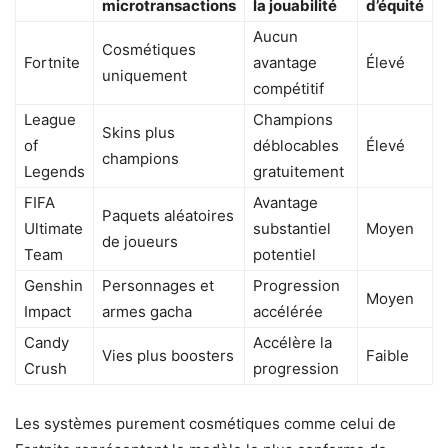
microtransactions
la jouabilité
d’équité
Aucun
Cosmétiques
Fortnite
avantage
Élevé
uniquement
compétitif
League
Champions
Skins plus
of
déblocables
Élevé
champions
Legends
gratuitement
FIFA
Avantage
Paquets aléatoires
Ultimate
substantiel
Moyen
de joueurs
Team
potentiel
Genshin
Personnages et
Progression
Moyen
Impact
armes gacha
accélérée
Candy
Accélère la
Vies plus boosters
Faible
Crush
progression
Les systèmes purement cosmétiques comme celui de