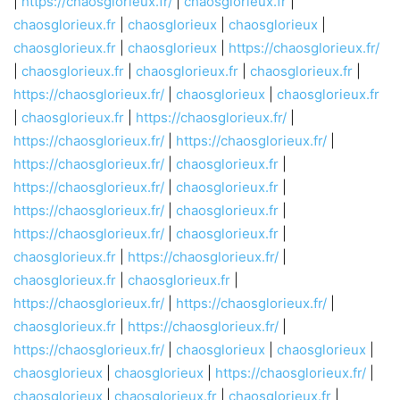
|
https://chaosglorieux.fr/
|
chaosglorieux.fr
|
chaosglorieux.fr
|
chaosglorieux
|
chaosglorieux
|
chaosglorieux.fr
|
chaosglorieux
|
https://chaosglorieux.fr/
|
chaosglorieux.fr
|
chaosglorieux.fr
|
chaosglorieux.fr
|
https://chaosglorieux.fr/
|
chaosglorieux
|
chaosglorieux.fr
|
chaosglorieux.fr
|
https://chaosglorieux.fr/
|
https://chaosglorieux.fr/
|
https://chaosglorieux.fr/
|
https://chaosglorieux.fr/
|
chaosglorieux.fr
|
https://chaosglorieux.fr/
|
chaosglorieux.fr
|
https://chaosglorieux.fr/
|
chaosglorieux.fr
|
https://chaosglorieux.fr/
|
chaosglorieux.fr
|
chaosglorieux.fr
|
https://chaosglorieux.fr/
|
chaosglorieux.fr
|
chaosglorieux.fr
|
https://chaosglorieux.fr/
|
https://chaosglorieux.fr/
|
chaosglorieux.fr
|
https://chaosglorieux.fr/
|
https://chaosglorieux.fr/
|
chaosglorieux
|
chaosglorieux
|
chaosglorieux
|
chaosglorieux
|
https://chaosglorieux.fr/
|
chaosglorieux
|
chaosglorieux.fr
|
chaosglorieux.fr
|