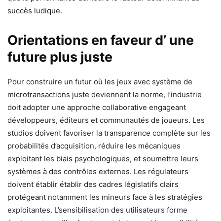
succès ludique.
Orientations en faveur d’ une
future plus juste
Pour construire un futur où les jeux avec système de
microtransactions juste deviennent la norme, l’industrie
doit adopter une approche collaborative engageant
développeurs, éditeurs et communautés de joueurs. Les
studios doivent favoriser la transparence complète sur les
probabilités d’acquisition, réduire les mécaniques
exploitant les biais psychologiques, et soumettre leurs
systèmes à des contrôles externes. Les régulateurs
doivent établir établir des cadres législatifs clairs
protégeant notamment les mineurs face à les stratégies
exploitantes. L’sensibilisation des utilisateurs forme