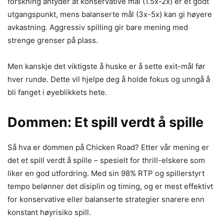
forskning antyder at konservative mål (1.5x-2x) er et godt
utgangspunkt, mens balanserte mål (3x-5x) kan gi høyere
avkastning. Aggressiv spilling gir bare mening med
strenge grenser på plass.
Men kanskje det viktigste å huske er å sette exit-mål før
hver runde. Dette vil hjelpe deg å holde fokus og unngå å
bli fanget i øyeblikkets hete.
Dommen: Et spill verdt å spille
Så hva er dommen på Chicken Road? Etter vår mening er
det et spill verdt å spille – spesielt for thrill-elskere som
liker en god utfordring. Med sin 98% RTP og spillerstyrt
tempo belønner det disiplin og timing, og er mest effektivt
for konservative eller balanserte strategier snarere enn
konstant høyrisiko spill.