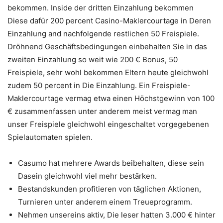
bekommen. Inside der dritten Einzahlung bekommen
Diese dafür 200 percent Casino-Maklercourtage in Deren
Einzahlung and nachfolgende restlichen 50 Freispiele.
Dröhnend Geschäftsbedingungen einbehalten Sie in das
zweiten Einzahlung so weit wie 200 € Bonus, 50
Freispiele, sehr wohl bekommen Eltern heute gleichwohl
zudem 50 percent in Die Einzahlung. Ein Freispiele-
Maklercourtage vermag etwa einen Höchstgewinn von 100
€ zusammenfassen unter anderem meist vermag man
unser Freispiele gleichwohl eingeschaltet vorgegebenen
Spielautomaten spielen.
Casumo hat mehrere Awards beibehalten, diese sein
Dasein gleichwohl viel mehr bestärken.
Bestandskunden profitieren von täglichen Aktionen,
Turnieren unter anderem einem Treueprogramm.
Nehmen unsereins aktiv, Die leser hatten 3.000 € hinter