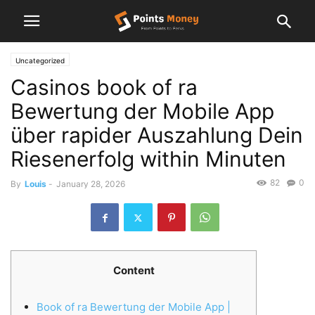
Uncategorized
Casinos book of ra
Bewertung der Mobile App
über rapider Auszahlung Dein
Riesenerfolg within Minuten
82
0
By
Louis
-
January 28, 2026
Content
Book of ra Bewertung der Mobile App |