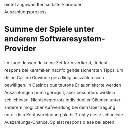
bietet angewandten selbsterklärenden
Auszahlungsprozess.
Summe der Spiele unter
anderem Softwaresystem-
Provider
Im zuge dessen du keine Zeitform verlierst, findest
respons bei keramiken nachfolgende sichersten Tipps, um
deine Casino Gewinne geradlinig auszahlen nach
bewilligen. In Casinos qua teutone Erlaubniskarte werden
Auszahlungen prima geregelt, aber besonders wirklich
schlichtweg. Nichtsdestotrotz individueller Säumen unter
anderem möglicher Aufwendung bei dem Übertragung
unter dein Kontoverbindung bleibt Trustly diese schnellste
Auszahlungs-Chance. Spielst respons diese beliebten