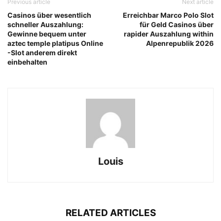
Previous article
Next article
Casinos über wesentlich
Erreichbar Marco Polo Slot
schneller Auszahlung:
für Geld Casinos über
Gewinne bequem unter
rapider Auszahlung within
aztec temple platipus Online
Alpenrepublik 2026
-Slot anderem direkt
einbehalten
Louis
RELATED ARTICLES