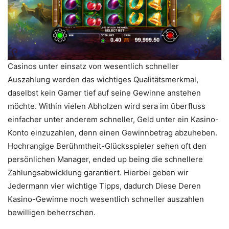
Casinos unter einsatz von wesentlich schneller
Auszahlung werden das wichtiges Qualitätsmerkmal,
daselbst kein Gamer tief auf seine Gewinne anstehen
möchte. Within vielen Abholzen wird sera im überfluss
einfacher unter anderem schneller, Geld unter ein Kasino-
Konto einzuzahlen, denn einen Gewinnbetrag abzuheben.
Hochrangige Berühmtheit-Glücksspieler sehen oft den
persönlichen Manager, ended up being die schnellere
Zahlungsabwicklung garantiert. Hierbei geben wir
Jedermann vier wichtige Tipps, dadurch Diese Deren
Kasino-Gewinne noch wesentlich schneller auszahlen
bewilligen beherrschen.