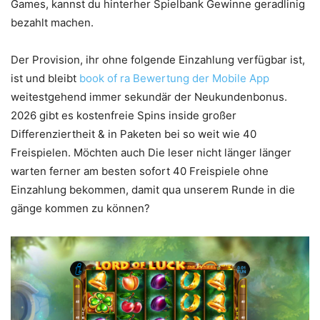
Games, kannst du hinterher Spielbank Gewinne geradlinig
bezahlt machen.
Der Provision, ihr ohne folgende Einzahlung verfügbar ist,
ist und bleibt
book of ra Bewertung der Mobile App
weitestgehend immer sekundär der Neukundenbonus.
2026 gibt es kostenfreie Spins inside großer
Differenziertheit & in Paketen bei so weit wie 40
Freispielen. Möchten auch Die leser nicht länger länger
warten ferner am besten sofort 40 Freispiele ohne
Einzahlung bekommen, damit qua unserem Runde in die
gänge kommen zu können?